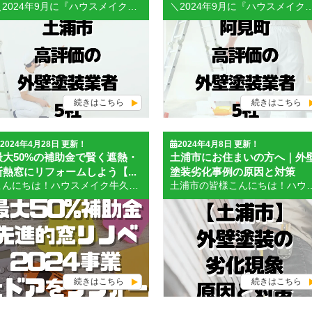
＼2024年9月に『ハウスメイク牛久 つくば店』OPEN／ ＼外壁・屋根の無料相談・事前予約受付中／ 土浦市の皆様こんにちは！ハウスメイク牛久 土浦店です。 「土浦市の外壁塗装で評判の良い業者ってどこなんだろう・・・」 土浦市で外壁塗装をどこに依頼するかお考えの方に、お客様に高評価の口コミをもらっている外装塗装業者優良店を5社紹介いたします。 評価が多い会社でも、良い口コミと悪い口コミの両方あるから見ていて迷ってしまいますよね。 業者がたくさんあって候補を絞るのが難しいという方に、また業者選びに後悔したくないという方に、土浦市の優良店の評価と特徴を紹介しますので是非読んでいただきたいと思います。 土浦市の良い口コミが多い外壁塗装業者 優良店5社を紹介 土浦市の良い口コミが多い優良店5社を紹介いたします。 (株)ハウスメイク牛久 土浦店 土浦市の外壁塗装業者の評判1社目は、(株)ハウスメイク牛久 土浦店です。 (株)ハウスメイク牛久 土浦店は、お客様に適正価格で安心できる最高の外壁塗装、屋根塗装工事をご提供している会社です。 創業34年、2019年度以降工事トラブル０を達成し優良工事店ネットワーク様や東証一部上場企業様から表彰されています。 (株)ハウスメイク牛久 土浦店にどのような評判が集まっているか紹介いたします。 お客様の声 お客様の声① 支店長さんの専門知識がとっても豊富です、いろいろアドバイスをいただきました。 職人さんの人達にとてもていねいな仕事をえていただきありがとうございました。 皆さんよくしてくれたと思います。 気になる箇所も相談すると即対応してくださりほんとによかったです。 ひとりひとり、職人さん達にも感謝です。 美しい塗装、外壁になりました。 この家を見て、通る人が、この会社にしたいと思ってくれることを願ってます。美しく塗って頂き職人さんだなと感心しました。そして、最後の点検もしてくださり安心感もありました。 お客様の声② 何軒か物件の方の施工お願いしています。細部までしっかりと丁寧に仕事して頂けます。おすすめです。 お客様の声③ 外壁塗装とトイレリフォームをお願いしました。 こちらの希望に対して担当の方が、素早く、かつ細かく対応してくださり、安心してお任せできました。 職人の方たちも皆さん、一生懸命作業してくださいました。 仕上がりも、大変満足いくものでした。 また、何かあれば、お願いしたいと思います。 お客様の声④ 大変お世話になりました。 トラブルにも迅速に対応していただきました。 ありがとうございました。 お客様の声⑤ 現調から工事完了まで、しっかりと説明を行っていただきました。 ショールームもいろいろな商材があり、わかりやすい説明をしていただきました。 仕上がりも大変満足しております。 次回もお願いしようと思います。 (株)ハウスメイク牛久 土浦店の詳細情報 会社名 (株)ハウスメイク牛久 土浦店 所在地 〒300-0817 茨城県土浦市永国27-6 電話番号 0120-550-335 URL https://tsuchiura-tosou.com/ 事業内容 茨城県牛久市、龍ヶ崎市 、土浦市、つくば市の外壁塗装、屋根リフォーム専門店 「外壁塗装をお願いしたいけどどこに頼めばよいのかわからない」 「依頼するか分からないけど外壁塗装の相談をしたい」 という方はぜひ(株)ハウスメイク牛久 土浦店に一度問い合わせてみてください。 ↓ ↓ ↓ ↓ ↓ ↓ ↓ ↓ ↓ ↓ ↓ ↓ ↓ ↓ ↓ ハウスメイク牛久 土浦店へのお見積り・ご相談はお電話またはWebから！ （株）奥広 土浦市の外壁塗装業者の評判2社目は、（株）奥広です。 （株）奥広は技術力・提案力・最先端・長期保証を心がけている会社です。 どのような評判が集まっているか紹介いたします。 お客様の声 お客様の声① 社長と奥さんの情熱的対応にスッカリ引き込まれた 店舗内装等もデザイン的に美しい。 施工説明がとても理解出来た。 お客様の声② 初めての外壁塗装で不安でしたが、劣化箇所も写真で丁寧に説明していただき、悩んでいた色や艶なども完成イメージ画像などで親切に対応してくれたので、納得して安心して決める事が出来ました。 他社に比べると値段は良心的なのに、塗装は素晴らしく完璧な仕上がりで、まるで新築の様だと沢山の人に言われる程です！ 写真が盛りだくさんの施工過程のアルバムまで製作して頂き、自分の家がどう変化していくのかを楽しみながら知る事も出来ました。 保証も１０年としっかりしてくれているので、アフターケアも安心してお任せ出来ます。 皆さんに胸を張ってお薦め出来る会社です。 お客様の声③ いろいろな業者さんから見積りをとりました。 その中でも近所で一番親切に詳しく説明してくれた奥広さんに決めました。 どんな職人さんが来るのか不安でしたが、職人さんも毎朝元気に挨拶してくれましたし、何よりも丁寧に仕事をしてくれました。 もちろん仕上がりも大満足です。社長さんの人柄が滲み出てる会社でとても親切です。間違いなくおすすめの業者さんです。 お客様の声④ 雨漏りと外壁の塗装の相談をさせていただきました。 社長さんが現場を見てくださり、建物の状況について丁寧に説明してくださりました。 施工方法や材料、工事に関してとても熱意があり、お話をしていくうちにとても信頼出来るお人柄だと思いました。 お客様の声⑤ 社長さん以下、皆さんにとても親切に対応していただいて、安心してお任せすることができました。 いろいろな要望に、すべて快く応えていただけて、希望通りの工事をしていただく事ができました。コスパも大変満足です。 （株）奥広の詳細情報 会社名 （株）奥広 所在地 〒300-0871 茨城県土浦市荒川沖東３丁目３−２ OGビル 2階 電話番号 029-896-6593 URL https://okuhiro.net/ 事業内容 総合リフォーム店 リフォーム全般を依頼したいという方はぜひ（株）奥広に一度問い合わせてみてください。 >> 来店予約はこちらをクリックしてください。 プロタイムズ土浦店|有限会社藤井塗装工業 プロタイムズ土浦店|有限会社藤井塗装工業は塗装に関するセミナーや定期的に開催し、地域活動を積極的に行っている会社です。 どのような評判が集まっているか紹介いたします。 お客様の声 お客様の声① 外壁塗装と屋根カバーをお願いしました。 見積りの説明が他社と比べて丁寧でわかりやすく、料金もお安かったので依頼しました。 社長の人柄も良く、安心して依頼出来ると思いました。 結果、とても満足のいく仕上がりになり、毎日帰宅時に家を見るのが楽しくなりました。 お客様の声② 何件か見積もりをお願いしてお話を伺っていたのですが、なかなか決定出来なく迷っていた所、プロタイムズさんのチラシを見てお電話をし、お話を伺った所… 藤井社長の、お客様目線での対応と丁寧な説明に、この時点で施工をお願いしたいと思う程 好感を持ち、信頼し施工をお願い致しました。 外壁・屋根カバーの職人さんも感じ良く、安心してお任せ出来ました。 我が家を見る度にプロタイムズさんにして良かったと、とても感謝しております。 藤井社長は「これが終わりではなく、ここから長いお付き合いになります」と言われ、ますます安心しました。 ありがとございます。 お客様の声③ この度は大変お世話になりました。 7月の猛暑日が続く中、日中作業が出来ない分、日没後も作業をして下さり職人さんには感謝しております。 仕事も丁寧で、こちらのお願いも快く引き受けて頂けました。 また仕上がり確認の際、契約とは全く関係のない外塀の内側(家側)塗装が気になったようで、オマケで塗装をしていただきました。 その他、雨樋の修理など此方の勝手な相談にも迅速に対応して下さいました。 車と同じで家も補修点検が必要なので、今後のお付き合いも含め、今回プロタイムズさんにお願いして良かったです。 お客様の声④ 外壁塗装工事をお願いしました。 希望通りに施工してくださり、築10年の家が綺麗によみがえりました。 施工後、保証もしっかりしているので、安心です。 大変満足しています。 お客様の声⑤ 外壁塗装と屋根塗装を依頼。 見積内容も細かく丁寧で、リーズナブルな金額でした。施工内容も素人目ですが、とても丁寧にして頂いたと思います。 職人さんも愛想良く、意向をこまめに確認してくれ、少し気になった点などは丁寧に説明してくれて、すぐに対応してくれた時は感動でした。 仕上がりも思いどおりで大満足^^ 築10年が新築のように生まれ変わりました。 また機会がありましたら、藤井塗装工業さんにお願いしたいと思います。 本当にありがとうございました。 プロタイムズ土浦店|有限会社藤井塗装工業の詳細情報 会社名 プロタイムズ土浦店|有限会社藤井塗装工業 所在地 〒300-0815 茨城県土浦市中高津３丁目１５−１ 電話番号 0120-441-164 URL https://protimes-tsuchiura.com/ 事業内容 外壁塗装・屋根塗装専門会社 外壁塗装・屋根塗装を依頼したいという方はプロタイムズ土浦店|有限会社藤井塗装工業に一度問い合わせてみてください。 >> 来店予約はこちらをクリックしてください。 ㈱にいかわ塗装 ㈱にいかわ塗装は「本当にいい塗り替え工事を直接お客様に届ける」をモットーにしている外装塗装屋根工事専門の会社です。 どのような評判が集まっているか紹介いたします。 お客様の声 お客様の声① 社長さんの人柄が誠実で素晴らしい！ 職人さん達も丁寧な仕事で腕前が一級品です！ ８年前に家の塗装を、そして今回は猛暑の中での約１ヶ月、家の塗装の他に屋根・ベランダ・雨樋の補修工事等をやっていただきました。 明るく、綺麗になり、満足しております。本当に信頼・安心のできる会社です！ありがとうございました。 お客様の声② 新川社長の人柄と熱さは職人技として『ピカイチ』ですね。 職人さんも丁寧で気持ちの良い方ばかりです。 今回のこだわり塗装大満足です。 お客様の声③ 丁寧な仕事で大変満足しています。 アフターケアの対応も大変丁寧です。 お客様の声④ 迅速、丁寧、誠実な対応でとても良かったです。 アフターケアも充実してますのでオススメです。 お客様の声⑤ いつも塗装のこととなると楽しそうに情熱的にお話される新川社長。 「良い仕事をしてなんぼ」と口癖のように仰り、地域への思いが伝わって参ります。 店舗内にはずらっとリアルなお客様からの感謝の言葉が張り出されており胸が打たれました。 社長のような方が土浦にいらっしゃり心強く思います。これからも末永くよろしくお願いいたします。 ㈱にいかわ塗装の詳細情報 会社名 ㈱にいかわ塗装 所在地 〒300-0051 茨城県土浦市真鍋５丁目６−２５ 電話番号 0120-883-008 URL https://niikawa-tosou.com/ 事業内容 塗装工事専門会社 外壁塗装を依頼したいという方は㈱にいかわ塗装に一度問い合わせてみてください。 > > 来店予約はこちらをクリックしてください。 平沢工務店 平沢工務店はリフォーム・増改築から、ちょっとした修繕まで幅広く対応している会社です。 どのような評判が集まっているか紹介いたします。 お客様の声 お客様の声① 水回りのリフォーム、外壁塗装をお願いしました。 他社と見積もりの比較もしましたが、価格だけではなく担当の方の親切な対応やアドバイスもあり、今回お願いすることを決めました。 初めてのリフォームで沢山悩んでいましたが、様々な提案をして頂けたので、想像以上の仕上がりになり、みんなで感動しております。 また何かあったらお願いしたいと思います。 本当にありがとうございました。 お客様の声② 築２１年の自宅の外壁の塗装をして頂きありがとうございました。 次回浴室のリホームもお願いしたいと思います。 お客様の声③ 接客して下さった方がとても親身になって話を聞いてくださりお話ししやすかったです。 外装工事の仕上がりもイメージ以上で頼んで良かったと心から思いました。 平沢工務店の詳細情報 会社名 平沢工務店 所在地 〒300-0051 茨城県土浦市真鍋５丁目６−２５ 電話番号 0120-883-008 URL https://hirasawakoumuten.com/ 事業内容 リフォーム会社 リフォーム全般を依頼したいという方は株式会社 平沢工務店に一度問い合わせてみてください。 >> 来店予約はこちらをクリックしてください。 土浦市の外壁塗装優良店5社の評判を紹介しました。 自社のホームページ上で口コミや評判を掲示していたりGoogleマップでの評判もあるので、依頼したい内容に合った業者か見極める材料にしてください。 優良業者の選び方 以下のポイントを押さえておいて、優良業者を選べるようにしておきましょう。 相見積もりを取る: 適正な価格での見積りをもらうために、複数の業者に見積もりを依頼しましょう。相見積もりを取ることで、悪徳業者による高額見積もりを回避できます。 施工実績を確認する: 経験豊富な業者は信頼性が高いです。候補に上がった業者のこれまでの施工実績を確認して、実際の仕事の質をチェックしましょう。 営業マンの対応をチェックする: 丁寧で親切な営業マンがいる業者を選びましょう。難しい専門用語を並べる営業マンにも注意が必要です。 質問に対して具体的に対応できるか確認する: 不安や疑問点があれば相談してみて、業者側の対応をチェックしましょう。具体的なメリット・デメリットを説明できる業者は信頼できます。 資格や許可を持っているか確認する: 塗装技能士や建築業の許可を持っている業者は信頼性が高いです。資格や許可を確認してください。 アフターフォローや保証内容を確認する: 施工後のアフターフォローと保証内容を確認しておきましょう。万が一のトラブルに備えて大切です。 これらを意識して、優良な外壁塗装業者を選んでください。 土浦市で高評価・良い口コミが多い優良店まとめ 土浦市で高評価の外壁塗装業者5社を紹介いたしました。 ハウスメイク牛久 土浦店 （株）奥広 プロタイムズ土浦店|有限会社藤井塗装工業 ㈱にいかわ塗装 平沢工務店 土浦市にお住まいで外壁塗装を検討されている方は、上記5つの塗装会社のいずれかに一度相談することをおすすめします。 また、外壁塗装を依頼する前に実績・施工内容・保障の有無を調べるようにしましょう。 外壁塗装・屋根専門店ハウスメイク牛久では、牛久市、龍ヶ崎市、土浦市、つくば市、稲敷郡、つくばみらい市を中心に外壁塗装・屋根塗装・雨漏り・防水工事を行ってきました。 私たちはいかに地域の皆様に喜んでいただけるかを常に考えています。 弊社はよりお客様から「ありがとう」の声を頂くために、精神誠意、スタッフ一同丁寧にご対応させていただきます。 しつこい営業や強引な営業は一切致しませんので、お気軽にご相談から始めていただければと思います。
＼2024年9月に『ハウスメイク牛久 つくば店』OPEN／ ＼外壁・屋根の無料相談・事前予約受付中／ 阿見町の皆様こんにちは！ハウスメイク牛久 土浦店です。 「阿見町の外壁塗装で評判の良い業者ってどこなんだろう・・・」 阿見町で外壁塗装をどこに依頼するかお考えの方に、お客様に高評価の口コミをもらっている外装塗装業者優良店を5社紹介いたします。 評価が多い会社でも、良い口コミと悪い口コミの両方あるから見ていて迷ってしまいますよね。 業者がたくさんあって候補を絞るのが難しいという方に、また業者選びに後悔したくないという方に、阿見町の優良店の評価と特徴を紹介しますので是非読んでいただきたいと思います。 阿見町の良い口コミが多い外壁塗装業者 優良店5社を紹介 阿見町の良い口コミが多い優良店5社を紹介いたします。 (株)ハウスメイク牛久 土浦店 阿見町の外壁塗装業者の評判1社目は、(株)ハウスメイク牛久 土浦店です。 (株)ハウスメイク牛久 土浦店は、お客様に適正価格で安心できる最高の外壁塗装、屋根塗装工事をご提供している会社です。 創業34年、2019年度以降工事トラブル０を達成し優良工事店ネットワーク様や東証一部上場企業様から表彰されています。 (株)ハウスメイク牛久 土浦店にどのような評判が集まっているか紹介いたします。 お客様の声 お客様の声① 支店長さんの専門知識がとっても豊富です、いろいろアドバイスをいただきました。 職人さんの人達にとてもていねいな仕事をえていただきありがとうございました。 皆さんよくしてくれたと思います。 気になる箇所も相談すると即対応してくださりほんとによかったです。 ひとりひとり、職人さん達にも感謝です。 美しい塗装、外壁になりました。 この家を見て、通る人が、この会社にしたいと思ってくれることを願ってます。美しく塗って頂き職人さんだなと感心しました。そして、最後の点検もしてくださり安心感もありました。 お客様の声② 何軒か物件の方の施工お願いしています。細部までしっかりと丁寧に仕事して頂けます。おすすめです。 お客様の声③ 外壁塗装とトイレリフォームをお願いしました。 こちらの希望に対して担当の方が、素早く、かつ細かく対応してくださり、安心してお任せできました。 職人の方たちも皆さん、一生懸命作業してくださいました。 仕上がりも、大変満足いくものでした。 また、何かあれば、お願いしたいと思います。 お客様の声④ 大変お世話になりました。 トラブルにも迅速に対応していただきました。 ありがとうございました。 お客様の声⑤ 現調から工事完了まで、しっかりと説明を行っていただきました。 ショールームもいろいろな商材があり、わかりやすい説明をしていただきました。 仕上がりも大変満足しております。 次回もお願いしようと思います。 (株)ハウスメイク牛久 土浦店の詳細情報 会社名 (株)ハウスメイク牛久 土浦店 所在地 〒300-0817 茨城県土浦市永国27-6 電話番号 0120-550-335 URL https://tsuchiura-tosou.com/ 事業内容 茨城県牛久市、龍ヶ崎市 、阿見町、土浦市、つくば市の外壁塗装、屋根リフォーム専門店 「外壁塗装をお願いしたいけどどこに頼めばよいのかわからない」 「依頼するか分からないけど外壁塗装の相談をしたい」 という方はぜひ(株)ハウスメイク牛久 土浦店に一度問い合わせてみてください。 ↓ ↓ ↓ ↓ ↓ ↓ ↓ ↓ ↓ ↓ ↓ ↓ ↓ ↓ ↓ ハウスメイク牛久 土浦店へのお見積り・ご相談はお電話またはWebから！ 株式会社グロークラフト 阿見町の外壁塗装業者の評判2社目は、株式会社グロークラフトです。 株式会社グロークラフトは安くて長持ちする外壁塗装をモットーに外装塗装やその他リフォームを行っている会社です。 どのような評判が集まっているか紹介いたします。 お客様の声 お客様の声① ベランダの雨漏り修理と築18年でシーリングがだいぶ痛んでいた為、外壁塗装も含めて依頼しました。他社と相見積もりさせて頂きましたが、グロークラフトさんの見積もりは詳細がとてもわかりやすく、会社の正直が伝わり決めさせて頂きました。 代表の丸山さんをはじめ、職人さん達も、皆いい方達で何を聞いてもすぐ答えてくださり迅速な対応をしてくれました。 仕事もとても丁寧で工事中も安心して過ごせました。 お客様の声② 今回外壁吹付塗装とベランダ防水張替え工事をお願いいたしました。 他社へも見積もりを依頼しましたが グロークラフトさんの施工内容と価格には納得することができました。 念の為に施工現場を拝見したところ 仕上がり良く感じましたので早速お願いすることにいたしました。 施工途中の対応やご近所への声がけなどしていただいて何のトラブルもなく進み、施工後も品質保証がついているとの事で安心しています。 外壁塗装を検討している方がいたらご紹介しても良いかなと思っています。 お客様の声③ はじめての塗装工事で4社で見積もり、グロークラフトさんへ依頼しました。 従業員の対応や人当たりも良く、外壁に合わせDIYで作ったものも塗装して頂き本当に感謝しております。 大手業者と比べ従業員の数が少なく、工期は少し長い可能性がありますが、その分しっかり対応頂きました。また機会があったら是非ご依頼したいと思います。 お客様の声④ 雹被害に合い業者さん探して居た所たまたま息子宅で施工したとの話を聞き見に行き、綺麗な仕上がりでしたのでお願いしました。 ご近所さんにも気を配って頂き、仕事は丁寧でとても満足して居ます。 お客様の声⑤ 外壁塗装を依頼した。見積もり時から工事終了までこれまで依頼した業者と比べ一番対応が良かった。 業者を選定するのはなかなか難しいがここに依頼して良かったと思っているので何かあればまたここに依頼したいと思っている。 株式会社グロークラフトの詳細情報 会社名 株式会社グロークラフト 所在地 〒300-0837 茨城県稲敷郡阿見町中郷2-15-30 電話番号 0120-390-960 URL https://glow-craft.jp/ 事業内容 外装塗装とリフォームの会社 外装やリフォームを依頼したいという方はぜひ株式会社グロークラフトに一度問い合わせてみてください。 >> 来店予約はこちらをクリックしてください。 有限会社 坂本工業 有限会社 坂本工業は外装のリフォームを行なっている会社です。 どのような評判が集まっているか紹介いたします。 お客様の声 参考になるお客様の声はありませんでした。 有限会社 坂本工業の詳細情報 会社名 有限会社 坂本工業 所在地 〒300-0306 茨城県稲敷郡阿見町曙３７７−４ 電話番号 0120-441-164 URL http://kaisoukun21.wixsite.com/paint-reform 事業内容 外壁・屋根塗装リフォーム会社 外壁塗装・屋根塗装を依頼したいという方は有限会社 坂本工業に一度問い合わせてみてください。 >> 来店予約はこちらをクリックしてください。 THLリフォーム THLリフォームは住宅全般のリフォームを行なっている会社です。 どのような評判が集まっているか紹介いたします。 お客様の声 お客様の声① 塗装工事をしてもらいました。素晴らしい仕上がりに感謝しています。 また家のリフォームをするときにはTHLさんにお願いしたいです。 THLリフォームの詳細情報 会社名 THLリフォーム 所在地 〒300-0312 茨城県稲敷郡阿見町南平台２丁目1−２ 電話番号 029-875-7772 URL https://www.reform-thl.com// 事業内容 総合リフォーム会社 リフォームを依頼したいという方はTHLリフォームに一度問い合わせてみてください。 > > 来店予約はこちらをクリックしてください。 株式会社NEXT HOME 株式会社NEXT HOMEは長年、外壁塗装一筋で地域の皆様にご支持頂きながら地域密着で営んできた会社です。 どのような評判が集まっているか紹介いたします。 お客様の声 お客様の声① 2022年11月、新築から20年目にして ネクストホームさんに外壁塗装をお願いしました。 足場組立から始まり高圧洗浄、下地処理、外壁塗装は3工程（関西ペイントアレスダイナミックtop）外壁が綺麗になってくると 屋根も気になりせっかく足場も設置してある事でこちらから屋根の塗装も、お願いすることになりました。 作業工程の説明や写真付きファイルも作成現状確認も吉田社長と一緒に確認しました！ た地震保険などのアドバイスでは大変助かりました。 親切、仕事も丁寧で、非常に狭い場所まで塗装（職人根性）23年の経験とやはり地元の会社である事でも安心できる一つだと思います。 家がとても綺麗になり大変満足です！今後のアフターにも期待しております。 ありがとうございました。 お客様の声② 家の外壁塗装してもらいました。 丁寧で仕上がりもとてもよく大満足です。 対応もとてもよかったです！ 頼むときはネクストホームさんおすすめです！ お客様の声③ 初めての塗装で、たくさんの不安がありました。それで、たくさんの見積もりをして、色々比べてみました。 最後、ネクスホームさんを選びました。最初はやはり若干の不安がありますが、最後の仕上がりを見れば、この選択は間違いないです。 いろんな細かいところをきちんとこちらの意見を聞いてくれて対応してくれました。 嫌そうな顔もせずになんでも気軽に言ってくださいと言われて、すごく安心感があります。 後期も細やかなこともきちんと対応してくれました。さすが地元の信頼できる業者さんです。 近所の人にも綺麗になりましたねってよく言われました。塗装をするならここをおすすめです。 お客様の声④ ここでやってもらって本当に良かった
続きはこちら
続きはこちら
2024年4月28日 更新！
2024年4月8日 更新！
最大50%の補助金で賢く遮熱・
土浦市にお住まいの方へ｜外
断熱窓にリフォームしよう【...
塗装劣化事例の原因と対策
こんにちは！ハウスメイク牛久です。 あなたの家の窓、満足していますか？ もし「もっと快適になれば…」と思っているなら、今がチャンスです。 2024年、「先進的窓リノベ事業の補助金」があなたの理想を叶える手助けをしてくれます。 この補助金を利用すれば、コストを抑えつつ、快適性、省エネルギー、セキュリティー全てを向上させることができます。 今回は、そんな補助金の申請方法と、リフォームをスムーズに進めるためのポイントをご紹介します。 先進的窓リノベ2024事業とは？ 「先進的窓リノベ2024事業」は、既存の窓やドアを省エネ効果の高い断熱窓や断熱ドアに改修する費用に対して最大50%の還元され、最大200万円の補助金が交付される2024年度のリフォーム補助金制度です。 日本政府は住宅のエネルギー効率を向上させるために「先進的窓リノベ2024事業」補助金を開始しました。 窓とドアのリフォームにかかる費用の最大50%まで補助されます。 この事業は、家庭の窓を最新の省エネルギー基準に適合するものに交換または改修することを支援するためのものです。 特に、断熱性能が高く、夏の暑さや冬の寒さを効果的に遮断できる窓へのリノベーションが対象となっています。 この補助金でリフォームするメリットが２つあります。 １つは、住宅の快適性を高めること。 もう１つは、エネルギー消費を削減し、家計への負担を軽減することです。 窓は家の断熱性に大きな影響を与えるので、この補助金を利用して窓を改善することで冷暖房の効率が大幅に向上させて長い目で見て家計の負担を減らすことができます。 補助金の申請方法は、地方自治体や指定された窓リノベーション事業者を通じて行うことができます。 わたくしともハウスメイク牛久は指定された窓リノベーション事業者に当たるので、申請に関する手続き全般をお手伝いしております。 リフォームをお考えの方はお気軽にハウスメイク牛久までお問い合わせください。 お客様のご要望に合わせたリフォーム補助金プランをご提案させていただきます。 この補助金を活用して、より良い住まいの環境にアップデートしましょう。 ↓ ↓ ↓ ↓ ↓ ↓ ↓ ↓ ↓ ↓ ↓ ↓ ↓ ↓ ↓ ハウスメイク牛久 土浦店へのお見積り・ご相談はお電話またはWebから！ 補助金を活用して窓リフォームをお得に 家の窓は、日々の生活において快適性と省エネルギーの両方に大きく影響を与えます。 実は古い窓はとても家の環境に悪影響を与えていて、熱を放出してしまい冷暖房費がかさむ原因となってしまいます。 「先進的窓リノベ2024事業」の補助金を利用してリフォームをすると、リフォーム代を抑えつつ高性能な窓へのアップデートが可能になります。 この補助金を使ってリフォームすることで下記のような家の悩みを解決できます。 窓の悩み１ 家の中が夏暑く冬寒い →リフォームすると断熱性の向上により、冬は暖かく夏は涼しい快適な室内環境を実現できます。 窓の悩み２ 冷暖房費が高い →リフォームすると断熱性の向上により、冷暖房費が削減できて経済的メリットがあります。 窓の悩み３ 外の音がうるさい・家の中の音が外に聞こえてしまう →リフォームすると防音効果の強化により外部の騒音を軽減し、静かな居住空間が実現できます。 快適な睡眠や集中力の向上にも役立ちます。 窓の悩み４ 窓・ドアの防犯対策が不十分 →リフォームすることでセキュリティの強化が可能です。 頑丈な窓・ドアに交換することで、防犯性が向上します。 安心して生活できる環境にすることが可能です。 窓の悩み５ 窓から入る紫外線が気になる →リフォームすることで紫外線がカットできます。 紫外線をカットする窓ガラスにより、家具や床材の色褪せを防止し、健康への配慮としても有効です。 窓の悩み６ 窓が古くて汚い →リフォームすることで美観の向上が可能です。 デザイン性の高い窓を選んでリフォームすることで、住宅の外観を美しく一新できます。 リフォーム後の不動産価値の向上にも繋がります。 この補助金は、窓とドアの断熱性能を向上させることにより、日本の住宅のエネルギー効率の良い環境を実現することを目指しています。 具体的には、二重窓や高断熱窓・ドアへの交換、既存の窓に断熱材を追加する工事などが対象となります。 これらの改修により、冬は暖かく、夏は涼しい快適な室内環境を保つことができ、光熱費の削減にも繋がります。 補助金の額は工事内容によって異なりますが、一般的には工事費用の一部をカバーすることができるため、経済的な負担を軽減しながら、質の高いリフォームを実施することができます。 さらに、補助金を利用することで、環境に優しい住宅への改修を推進することができます。これは、地球温暖化対策としても重要な役割を果たし、将来的には不動産価値の向上にもつながるでしょう。 補助金を活用した窓リフォームは、単にコストを抑えるだけでなく、長期的には生活の質を向上させ、環境保護にも貢献するという大きなメリットがあります。 この機会を活かして、ぜひ窓リフォームを検討してみてはいかがでしょうか。 スムーズな補助金申請とリフォームの進め方 窓のリフォームを考えているお客様でしたら、補助金の申請とリフォームの進め方はずっと簡単でシンプルです。 以下のステップに従って、スムーズにプロセスを進めることができます。 適切な施工業者の選定: まずは、信頼できる登録済みの窓リノベ事業者を選びます。この業者が補助金の申請から工事の実施までをサポートしてくれます。 無料の見積もり: 多くの事業者は無料で見積もりを提供しています。お客様は、自宅の窓の状態を確認し、どのようなリフォームが必要かを相談することができます。 補助金の申請サポート: 選んだ業者が、必要な書類の準備や補助金の申請手続きを代行してくれます。お客様は、サインをするだけで大丈夫です。 工事のスケジュール調整: 申請が承認されたら、お客様の都合に合わせて工事の日程を決定します。事業者は柔軟に対応してくれるでしょう。 工事の実施: 専門の技術者が迅速かつ丁寧にリフォーム工事を行います。お客様は、工事の進捗を確認するだけで、特に手間を取られることはありません。 アフターサービス: 工事完了後も、多くの事業者が保証やアフターサービスを提供しています。何か問題があれば、すぐに対応してもらえます。 このように、お客様が直接行う作業は最小限です。 専門家が残りのプロセスをすべてサポートします。 補助金を利用した窓リフォームは、手間がかからずお得で、そして何よりも快適な住まいへの改善を実現します。 最大50%補助金が出る【先進的窓リノベ2024事業】で賢く窓とドアをリフォームまとめ 窓のリフォームは家の快適性を大きく左右します。 今回ご紹介した【先進的窓リノベ2024事業】の補助金を利用すれば経済的負担を軽減しながら、家全体の断熱性や防音効果を高め、セキュリティも強化できます。 申請はシンプルかつ簡単で、自治体や指定業者に依頼するだけで手間はかかりません。 指定業者のハウスメイク牛久までご依頼いただければリフォームプランから補助金申請まですべて行わせていただきます。 この機会に理想の住まいへの第1歩を踏み出してみてください。
土浦市の皆様こんにちは！ハウスメイク牛久土浦つくば店です。 今回は外壁の劣化症状をご紹介しますので、土浦市の方は是非ご覧ください。 外壁塗装に劣化が起こる原因と対策について詳しく書いていきます。 ご自宅の外壁で気になる箇所と症状をチェックしてみてください。 外壁塗装を行ってからおおよそ10年あたりから様々な劣化症状が出てくる家が多くなります。 家を大切にメンテナンスして末永く住むために、知識を身につけて定期的な点検が自分でできるようになりましょう。 外壁によく起きる劣化症状は4つあります。 チョーキング ヘアクラッキング 塗膜の剥がれ カビや苔の発生 この４つ症状と原因、それに対する防止策と発生してしまった場合の対策を詳しく解説いたします。 劣化事例１ チョーキング現象 チョーキング現象の原因と対策について説明いたします。 チョーキング現象の事例と原因 チョーキングとは、外壁塗装の表面が劣化し、白い粉状の物質が現れる現象を指します。 この白い粉は、塗料中の顔料が分解された結果生じ、手で触れると白い色が付着します。 壁が目視で白く認識できるほどになっている場合、それは劣化が進行している証拠です。 このような症状が見られる場合、外壁の防水機能が低下している可能性があります。 雨や汚れからの保護力が弱まっているため、外壁の腐食やカビの発生を引き起こす可能性があります。 通常、チョーキングの症状が現れたら、それは外壁塗装の再塗装が必要な時期であると考えられます。 私たちハウスメイク牛久でも、外壁の検査時にチョーキングの症状が見つかった場合、再塗装のタイミングについてお客様と相談するようにしています。 チョーキングは、外壁塗装が日々の太陽光や風雨が原因で劣化し、白い粉状物質が現れる現象です。 外壁は日々これらの要素に曝されており、その結果、塗膜（塗料の表面）が次第に損傷します。 一般的に、新築から約10年でチョーキングが発生するとされていますが、塗料の種類、色、日照条件などにより異なるため、一度自宅の外壁をチェックしてみてください。 さらに、白色や淡色の塗料は白色顔料が多く含まれているため、チョーキングが発生しやすいと言われています。 特に日照時間が長い南面や西面の外壁は、日光の紫外線による影響を受けやすいので注意が必要です。 チョーキング現象の防止策と発生した場合の対策 まず防止策としては、外壁塗装の際にチョーキングが起こりにくい塗料を使用することです。 チョーキングが起こりにくい塗料には、ラジカル制御塗料という塗料があります。 ラジカル制御塗料は、劣化の原因であるラジカルの発生を抑制することで、チョーキング現象が起こりにくくすることができます。 新築の場合や塗り替え時にラジカル制御塗料を選びたい場合は、外壁の種類や既存の塗装状態や建物がさらされる環境を考慮して選ぶことが重要です。 正しい塗料選びや塗装技術が必要になるため、外壁塗装の実績が多い業者に依頼することをおすすめします。 またチョーキングが起きてしまったら、外壁塗装の塗り替えが必要です。 塗り替え作業は専用の道具や足場組みが必要な為、DIYではなくプロの業者に依頼することを強くおすすめします。 気になる費用は家の大きさや塗料の種類によって異なりますが、平均的な30坪住宅の場合で70～90万円ほどの料金がかかります。 外壁の塗り替えを依頼する場合は必ず業者に見積もりを取ってから行ってください。 費用がかかる作業の為、適正価格を確認してから行いたいですよね。 可能なら複数業者に相見積もりするのが理想です。 土浦市の施工を多く請け負った実績のある地域密着型の業者をお勧めします。 ハウスメイク牛久では地元の土浦市の住宅のご依頼を数多く請け負っております。 適正価格の見積もりをご提示させていただきますので一度ハウスメイク牛久土浦つくば店にお問い合わせください。 劣化事例２ ヘアクラッキング現象 「ヘアクラッキング」とは、塗膜（外壁や内壁など）に髪の毛のような細いひび割れが生じる現象を指します。 この現象の原因と対策を説明いたします。 ヘアクラッキングとはどんな症状？原因を解説 ヘアクラッキングと呼ばれるひび割れは、外壁に近づいて見ると見つけることができます。 その細さは近くで見ないと見落とすほどで、ひび割れの幅は0.3mm以下、深さは4mm以下で、主に塗膜（塗料の表面部分）に発生します。 この現象は見た目を損なうだけでなく、ひび割れから雨水や空気が侵入して建物の構造部分を腐食させる可能性があります。 また、断熱性や防音性が低下する可能性もあります。 放置して構造部分まで腐食が進行すると、耐震性能が低下したり害虫が侵入したりする可能性もあります。 ヘアクラッキングは主に経年劣化によって起こりますが、元々の施工不良や地震による建物の揺れ・不同沈下などもこの現象の原因となります。 2011年の東日本大震災では、外壁にクラッキングが発生したケースも少なくありませんでした。 ヘアクラッキングの防止策と発生した場合の対策 ヘアクラッキングは、外壁の塗装を定期的に行うことで防止できます。 外壁は紫外線や風雨などによって劣化していきますので、10年から15年ごとに塗り替えることが望ましいと言われてます。 また、塗装を行う際には、適切な乾燥時間を設けたり下地と相性の良い塗料を選んだりすることでヘアクラッキングの発生を抑えることができるので、プロの職人に依頼するのが安全です。 ヘアクラッキングが起きてから自分で修繕する場合は、ホームセンター等でヘアクラッキング専用の補修材を購入し、ひび割れ部分に樹脂を注入したり、専用の塗料を塗ることで改善できます。 DIYで修繕するときの注意点として、大きなひび割れや横方向のひび割れがある場合は構造上の問題がある可能性が高いので、自分で修繕しないで専門の業者に点検を依頼しましょう。 自分で修繕できる程度のヒビ割れなのか判断に困る場合には、専門の業者に見てもらうのがおすすめです。 点検は無料で行っている会社が多いので専門知識が豊富なプロの職人に一度診断してもらい説明を受けると、より正しい対処が可能です。 ハウスメイク牛久では施工の経験が多い職人が直接ご相談をお受けするので、詳しい診断とご自宅に合った修繕提案をさせていただきます。 ↓ ↓ ↓ ↓ ↓ ↓ ↓ ↓ ↓ ↓ ↓ ↓ ↓ ↓ ↓ ハウスメイク牛久 土浦店へのお見積り・ご相談はお電話またはWebから！ 劣化事例３ 塗膜の剥がれ 塗膜とは塗装された壁の外側部分のことを指します。 塗膜の剥がれは、塗装した表面の塗料が剥がれてしまう現象のことです。 この現象の原因と対策を説明いたします。 塗膜の剥がれとは？その原因を解説 塗膜が剥がれると、家の美観を損ねるだけでなく建物の内部に影響を及ぼす可能性もあります。 塗膜の剥がれの主な原因はこの2つです。 経年劣化：外壁は24時間365日、雨風や紫外線という自然環境にさらされています。特に紫外線は外壁塗膜が劣化する大きな要因であり、どれだけ高耐久な塗料を使ったとしても紫外線による劣化を避けることはできません。 施工不良：経年劣化以外にも人的ミス・施工不良で塗膜の剥がれや膨れが起こる場合があります。例えば、下地処理が不十分だったり、下塗り用塗料の選定ミスがあったり、乾燥不足や硬化不良などが考えられます。 また稀にありますが、家の近くに木がある場合や動物や虫の巣がある場合は物理的要因により塗膜が傷付いて剥がれることもあります。 これらの原因により起こった剥がれを放置すると、症状が広がり雨水が侵入することがあるので早めの対処が必要です。 以上のように、外壁の塗膜剥がれは見逃せない重要な問題です。 定期的な点検と適切なメンテナンスで、家が長持ちするようにしましょう。 塗膜の剥がれの防止策と発生してしまった場合の対策 塗膜の剥がれを防ぐには、以下の防止策を行うことが重要です。 適切な施工：塗装する前に下地処理をしっかり行い、下地と相性の良い塗料を選び、適切な量と回数で塗装します。また、気温や湿度などの環境条件に応じて、塗装方法や乾燥時間を調整します。 この適切な施工は専門的な知識と技術が必要になるため、評判がいい専門の業者に塗装を依頼することをおすすめします。 定期的なメンテナンス：塗装後は定期的に建物の状態をチェックし、塗膜に異常が見られた場合は早めに補修します。また、汚れやカビなどをこまめに清掃するようにして塗膜を保護しましょう。 家の2階以上は自分でチェックするのは高所で危険を伴うので専門の業者に依頼するのがおすすめです。 ハウスメイク牛久ではドローンを使用した建物の点検を行っております。 ご興味がある方はこちらからお問い合わせください。専門スタッフが丁寧にご説明いたします。 外力からの保護：建物に衝撃や摩擦などの外力が加わらないように注意します。例えば、鳥や虫などの動物から建物を守るために木の近くの外壁にはネットや防鳥テープなどを設置するといいでしょう。 塗膜剥がれの修復を業者に依頼したい時は？ 修復を業者に依頼する場合は、まず見積もりをとりましょう。 これは、どんな作業をしてもらう時も共通してますが、できたら2から3社に相見積もりをとって必要な修復内容とその料金の詳細を細かく教えてもらうと、最終的に適正な料金で依頼できます。 また、依頼するのは地元密着型の実績数が多い会社を選ぶと失敗しません。 土浦市の皆様は地域密着型で実績がある弊社ハウスメイク牛久にご相談ください。 安心な適正価格の見積もりを出させてい
続きはこちら
続きはこちら