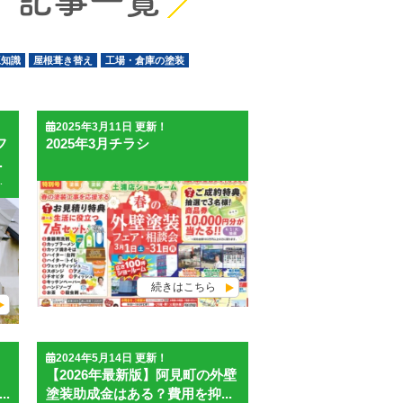
 記事一覧
豆知識
屋根葺き替え
工場・倉庫の塗装
2025年3月11日 更新！
フ
2025年3月チラシ
.
しまいます。 外壁塗装と屋根塗装を同時に行えば、足場代を1回分にまとめることができるため、長い目で見ると費用の節約につながります。 戸建て住宅の場合、建物の大きさや形状にもよりますが、足場代だけで20万円以上かかるケースもあります。 外壁だけでなく屋根や付帯部の劣化も気になっている場合は、まとめて工事を検討するのがおすすめです。 ↓ ↓ ↓ ↓ ↓ ↓ ↓ ↓ ↓ ↓ ↓ ↓ 外装塗装の施工事例はこちらからご覧いただけます ポイント5：火災保険を使う 火災保険を使って、外装塗装や屋根修理の費用を抑えられる場合があります。 ただし、火災保険は通常の経年劣化や単なる塗り替えには使えません。 適用される可能性があるのは、台風・強風・雹・雪害など、自然災害によって外壁や屋根に損害が発生した場合です。 「火災保険を使えば必ず外壁塗装が安くなる」というわけではありません。 火災保険の利用を検討する場合は、契約内容や損害の状況を確認し、保険会社に相談することが大切です。 火災保険が外装塗装に適用される主な条件 火災保険が外装塗装や屋根修理に適用される可能性がある条件は、主に以下の3つです。 外壁・屋根の破損が災害によるものであること 被災から3年以内に申請を行うこと 損害の補修にかかる費用が火災保険の免責金額を超えること これらの条件に当てはまる場合、保険金を使って補修できる可能性があります。 ただし、実際に保険が適用されるかどうかは、契約内容や保険会社の判断によって異なります。 火災保険の申請方法 火災保険の申請方法は、契約している保険会社によって異なりますが、一般的には以下の流れで進みます。 契約している保険会社に連絡する 申請に必要な書類や写真を準備する 保険金の請求申請を行う 保険会社または損害鑑定人が現場を確認する 審査の結果、認められれば保険金が支払われる 詳しい手順や必要書類については、契約している保険会社に確認しましょう。 以上が、外装塗装費用を抑えるための5つのポイントです。 初めて塗装工事をご検討されている方は、塗装のよくあるご質問もあわせてお読みいただくと疑問が解決できます。 ↓ ↓ ↓ ↓ ↓ ↓ ↓ ↓ ↓ ↓ ↓ ↓ ↓ ↓ ↓ ハウスメイク牛久 土浦店へのお見積り・ご相談はお電話またはWebから！ 土浦市の外装塗装助成金制度を徹底解説！費用を抑えて安くする方法まとめ 2026年度も、土浦市では「住宅リフォーム助成制度」が実施されています。 助成金額は、対象工事費の10分の1で、上限10万円です。 外壁塗装や屋根塗装の場合は、断熱または遮熱の効果を有する塗料を用いた屋根・外壁の塗装が対象になる可能性があります。 ただし、一般的な塗料を用いた塗装や、カバー工法、屋根瓦の補修・交換などは対象外とされています。 助成金を活用したい場合は、工事内容や使用塗料が対象になるかを事前に確認し、交付決定前に工事を始めないよう注意しましょう。 また、助成金以外でも外装塗装費用を抑える方法があります。 地元の塗装業者に依頼する 相見積もりを取る 塗装を行う季節を選ぶ 外壁塗装と屋根塗装を同時に行う 火災保険が使えるか確認する 外壁塗装は、安さだけで決めるのではなく、見積もり内容や施工品質、アフターフォローまで含めて比較することが大切です。 当社でも助成金を使った塗装プランをご提案させていただいておりますので、土浦市で外壁塗装・屋根塗装をお考えの方は、ハウスメイク牛久 土浦つくば店までお問い合わせください。 助成金制度の詳しい情報は、土浦市公式ホームページに記載されています。 令和8年度 住宅リフォーム助成制度のお知らせ
続きはこちら
2024年5月14日 更新！
【2026年最新版】阿見町の外壁
.
塗装助成金はある？費用を抑...