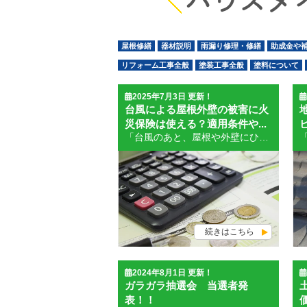
ハウスメ
屋根修繕
器材説明
雨漏り修理・修繕
助成金や
リフォーム工事全般
塗装工事全般
塗料について
2025年7月3日 更新！
台風による屋根外壁の被害に火
災保険は使える？適用条件や...
「台風のあと、屋根や外壁にひび割れや剥がれが…これって火災保険で直せるの？」 そんな疑問を持つ方は少なくありません。実際、私たち外壁塗装の現場でも、台風後に修理依頼をいただく中で「火災保険が使えるか教えてほしい」といったご相談が非常に多くあります。 この記事では、外壁塗装のプロとして、台風による屋根や外壁の被害に火災保険が適用される条件や補償の範囲、修理にかかる費用の相場まで、現場目線でわかりやすく解説します。 火災保険を正しく活用できれば、自己負担を大幅に減らすことも可能です。ぜひ最後までご覧いただき、ご自身のケースに役立ててください。 台風で屋根や外壁が壊れたら？ 台風で屋根や外壁が破損した場合は、できるだけ早く現状を確認し、スマートフォンなどで写真を撮るなど記録を残しておくことが重要です。 というのも、自然災害による損傷は時間が経つと補修跡や経年劣化と見分けがつきにくくなり、火災保険の申請時に「台風による被害」として認められにくくなるケースがあるためです。 私たちの現場でも、「瓦が飛んだ」「雨樋が外れた」「サイディングにヒビが入った」といった問い合わせをよくいただきます。なかには「しばらく様子を見ていたら被害が分かりにくくなり、保険が適用されなかった」というケースもあるのです。 被害があるか分からなくても、念のために写真を撮っておくことが、後の保険申請の助けになります。心配な方は、塗装業者や保険の担当者に点検を依頼するのも良いでしょう。 火災保険が適用される条件とは 火災保険は、火災だけでなく「風災」による建物の損傷にも適用される場合があります。台風による屋根や外壁の被害も「風災」として補償対象となることが多いのですが、いくつかの条件を満たす必要があります。 まず、被害の原因が台風などの自然災害であることが明確である必要があります。加えて、「経年劣化や施工不良が原因でないこと」も保険適用の重要なポイントです。つまり、同じ破損でも、老朽化によるものであれば保険は下りません。 また、保険会社によっては「被害額が20万円以上であること」など、補償対象になるための最低基準が設けられている場合もあります。さらに、保険金請求には原則として被害発生から3年以内という期限があるため、気づいたらすぐに動くことが大切です。 火災保険の契約内容や補償範囲は契約ごとに異なります。自分の保険がどこまでカバーしているのか、不明な点があれば保険証券を確認し、必要であれば保険会社や代理店に問い合わせてみましょう。 補償範囲と修理費用の相場を解説 台風による屋根や外壁の損傷に対して火災保険が適用される場合、どこまで補償されるのか、また修理費用はどの程度かかるのかは、多くの方が気になるポイントです。 一般的に火災保険の補償範囲は、「屋根の瓦やスレートの飛散・破損」「外壁のひび割れ・剥がれ」「雨樋の破損」などが対象となります。場合によっては、屋根の下地材や外壁の内部が水漏れなどで損傷していた場合も補償されることがあります。 修理費用の相場については、被害の程度や建物の構造によって大きく異なりますが、以下はあくまで一般的な目安です。 屋根の部分補修（瓦の交換など）：5〜20万円程度 屋根全体の葺き替え：80〜150万円程度 外壁の一部補修・塗装：10〜50万円程度 外壁全体の塗装：80〜120万円程度 これらの費用のうち、火災保険で認められた損傷部分については、原則として実費で補償されるケースが多いです。ただし、「修理費用が補償額の上限を超える」「免責金額が設定されている」など、契約内容によっては全額カバーされないこともあるので注意が必要です。 現場での経験上、見積書の内容や写真の添付がしっかりしていれば、スムーズに保険金が下りることが多い印象です。不安な方は、火災保険対応に慣れた業者に相談するのもおすすめです。 申請時の注意点とよくある失敗例 火災保険の申請では、いくつか注意すべきポイントがあり、手続きを間違えると保険金が下りないこともあります。ここでは、現場でよく見かける失敗例を交えて解説します。 まず注意したいのは、「被害発生から申請までの期間」です。火災保険には原則として「3年以内に申請する」という時効があるため、後回しにしていると申請自体が認められなくなることがあります。 また、被害状況を証明する写真や、修理前後の状態を比較できる資料が不十分な場合、保険会社に「因果関係が不明」と判断されてしまうこともあります。 現場でよくある失敗は、「すでに修理をしてしまってから申請するケース」です。補修後は被害の確認が難しくなり、写真だけでは判断材料が不足してしまうため、修理前に必ず保険会社または専門業者に相談するようにしましょう。 さらに、「見積書の内容が曖昧で詳細が不足している」場合も、審査が長引いたり減額されたりする原因になります。保険対応に慣れている業者であれば、適切な表現や必要な項目を押さえた見積書を作成してくれるので安心です。 申請の準備はできるだけ慎重に、かつスピーディーに行うことが、保険金を確実に受け取るための鍵です。 台風被害は火災保険で備えるべき理由 台風による屋根や外壁の被害は、年々増加傾向にあります。特に近年の台風は勢力が強く、突風や豪雨によって住宅の一部が破損するケースも珍しくありません。 このような自然災害による被害はいつ誰の身に起きてもおかしくなく、予測や防止が難しいからこそ、万が一に備えて火災保険をうまく活用することが重要です。 火災保険に加入していれば、突発的な修理費用を自己負担せずに済む可能性があります。特に、屋根や外壁の損傷は修理費が高額になりやすく、保険を使うことで家計へのダメージを最小限に抑えることができます。 また、保険を活用することで「どうせ壊れたから」と放置していた被害を早めに対処でき、二次被害や劣化の進行を防ぐことにもつながります。現場でも、「もっと早く相談しておけばよかった」と後悔されるお客様が少なくありません。 大切なのは、保険の内容を正しく理解し、必要なときに適切な手続きを踏むこと。信頼できる業者と連携しながら進めれば、初めての方でも安心して対応できます。 まとめ 台風による屋根や外壁の損傷は、火災保険を活用することで修理費用の負担を大きく軽減できます。被害の早期発見と正確な申請がカギとなるため、万が一のときに備えて知識を持っておくことが大切です。 最後までお読みいただき、ありがとうございました！ お問い合わせ・ご相談はこちら 弊社では、火災保険を活用した外壁・屋根の修理相談を無料で承っております。 「火災保険が使えるか知りたい」「申請に不安がある」という方は、お気軽にお問い合わせください。 ▶【無料相談はこちら】
続きはこちら
2024年8月1日 更新！
ガラガラ抽選会 当選者発
表！！