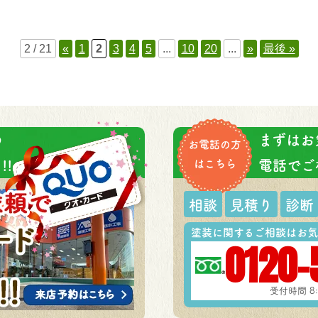
2 / 21
«
1
2
3
4
5
...
10
20
...
»
最後 »
の
まずはお
お電話の方
!
はこちら
電話でご
相談
見積り
診断
塗装に関するご相談はお気
0120-
受付時間 8: