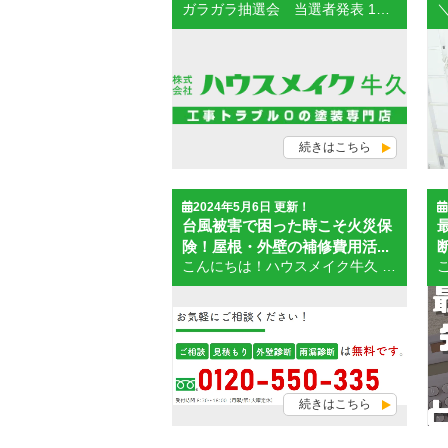
ガラガラ抽選会 当選者発表 1等 商品券3万円分(1名) 阿見町 佐々木様 2等 商品券1万円分(3名) 土浦市 岸田様 土浦市 村上様 阿見町 大谷様 7月にご契約いただいた皆様、誠にありがとうございます。 ご当選されたお客様には、担当者よりご連絡致します。 今後とも、ハウスメイク牛久をよろしくお願い致します。
続きはこちら
2024年5月6日 更新！
台風被害で困った時こそ火災保
険！屋根・外壁の補修費用活...
こんにちは！ハウスメイク牛久 土浦店です。 台風シーズンが到来すると、今年はどんな被害が出るのかと心配されている方も多いのではないでしょうか。 近年は異常気象の影響もあり、台風による被害が拡大しています。強風や豪雨によって、屋根や外壁だけでなく、家全体に大きな被害をもたらす可能性があります。 大切な家を守るために、事前にしっかりと備えておくことが重要です。 そこで今回は、台風被害で困った時に役立つ火災保険について、屋根・外壁の補修費用活用事例を交えながら詳しく解説します。 火災保険ってどんな保険？ 火災保険は、火災による損害を補償する保険です。しかし、実は火災以外にも、風災、雪災、洪水、雹災、落雷による損害も補償されることが多いのです。 つまり、台風被害によって屋根や外壁が破損した場合も、火災保険で補償される可能性があるということです。 火災保険で屋根・外壁の補修費用を補償できる？ 台風被害で屋根や外壁が破損した場合、火災保険で補償されるかどうかは、いくつかの条件を満たす必要があります。 保険契約時に風災保険特約に加入していること、破損が風災によるものであること、破損状況が保険約款で定められた損害額に達していること、これらの条件を満たしていれば、火災保険で屋根や外壁の補修費用を補償することができます。 まずは加入している保険内容を確認しましょう。 屋根や外壁の破損は下記の破損が補償対象になります。 物理的な飛来物や土砂崩れによって屋根や外壁が破損した場合 台風による雨漏りが起こった場合 台風による強風で雨樋や金属部分が壊れた場合 台風による洪水で浸水被害があった場合 火災保険で屋根・外壁の補修費用を補償してもらうためのポイント 火災保険で屋根や外壁の補修費用を補償してもらうためには、以下の3つの点に注意して行動します。 被害状況を写真で記録しておく 修理業者に修理見積もりを取っておく 保険会社に速やかに連絡する 被害状況を写真で記録しておくことで、保険会社に被害状況を正確に伝えることができます。 また、修理業者に修理見積もりを取っておくことで、保険金請求に必要な資料となります。 さらに、保険会社に速やかに連絡することで、スムーズに保険金請求を進めることができます。 火災保険で屋根・外壁の補修費用を補償してもらった事例 事例1：台風被害で瓦が飛散 Aさんの家は、台風被害によって多くの瓦が飛散し、屋根全体に大きな被害を受けました。Aさんは火災保険に加入しており、風災保険特約にも加入していました。Aさんは、被害状況を写真で記録し、修理業者に修理見積もりを取った上で、保険会社に連絡しました。保険会社はAさんの被害状況を確認し、修理費用の70%を支払いました。 事例2：台風被害で外壁が破損 Bさんの家は、台風被害によって外壁が破損し、雨漏りが発生しました。Bさんは火災保険に加入しており、風災保険特約にも加入していました。Bさんは、被害状況を写真で記録し、修理業者に修理見積もりを取った上で、保険会社に連絡しました。保険会社はBさんの被害状況を確認し、修理費用全額を支払いました。 屋根・外壁の補修費用が火災保険で補償されない事例 火災保険は、火災だけでなく、風災、雪災、雹災、水災などの自然災害による建物の被害を補償する保険です。 しかし、すべての屋根・外壁の補修費用が火災保険で補償されるわけではありません。 火災保険で補償されない事例として、以下のようなものがあります。 1. 経年劣化による損害 経年劣化による屋根や外壁の損害は、火災保険の補償対象ではありません。経年劣化とは、時間経過によって建物が自然に劣化していくことを指します。具体的には、以下のようなものが経年劣化による損害に該当します。 外壁の塗装の剥がれや色あせ 屋根の瓦のズレや破損 雨樋のサビや腐食 2. 故意または重大な過失による損害 故意または重大な過失によって発生した屋根や外壁の損害は、火災保険で補償されません。 3. 免責金額以下の損害 火災保険には、免責金額と呼ばれる一定の金額が設定されています。免責金額とは保険金請求時に自己負担する金額で、一般的には20万円とされているケースが多いです。 被害額が免責金額以下の場合は火災保険金は支払われません。 4. 保障範囲外の損害 火災保険には、建物や家財に関するさまざまな補償が用意されていますが、すべての損害が補償されるわけではありません。保険契約約款で定められている保障範囲外の損害は、火災保険で補償されません。 火災保険で補償されるかどうか判断が難しい場合は一度リフォーム業者に相談してみてください。 ハウスメイク牛久では、火災保険の適用範囲に詳しいスタッフがおりますのでご相談いただきましたら保険について詳しくサポートいたします。 ↓ ↓ ↓ ↓ ↓ ↓ ↓ ↓ ↓ ↓ ↓ ↓ ↓ ↓ ↓ ハウスメイク牛久 土浦店へのお見積り・ご相談はお電話またはWebから！ 台風被害で困った時こそ火災保険まとめ 台風被害で屋根や外壁が破損した場合、火災保険で補償される可能性があります。火災保険で屋根・外壁の補修費用を補償してもらうためには、いくつかの条件を満たす必要があり、また、いくつかのポイントに注意する必要があります。 台風シーズン到来前に、火災保険に加入しているかどうか確認し、風災保険特約に加入しておきましょう。また、台風被害を受けた場合は、速やかに保険会社と地元のリフォーム業者に連絡することをおすすめします。 台風被害はハウスメイク牛久にご相談ください。 火災保険に関する無料相談を受け付けております。茨城県にお住まいの方には安心・丁寧な対応と、豊富な経験を持つ職人が責任をもって施工させていただきます。 茨城県外のお客様には、豊富な経験と実績を持つ修理業者を紹介させていただきます。
続きはこちら