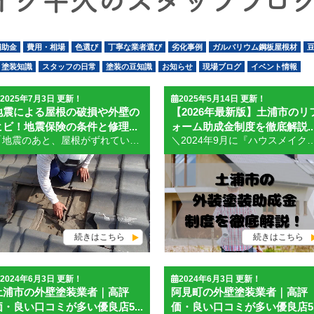
イク牛久のスタッフブログ
補助金
費用・相場
色選び
丁寧な業者選び
劣化事例
ガルバリウム鋼板屋根材
塗装知識
スタッフの日常
塗装の豆知識
お知らせ
現場ブログ
イベント情報
2025年7月3日 更新！
2025年5月14日 更新！
地震による屋根の破損や外壁の
【2026年最新版】土浦市のリ
ヒビ！地震保険の条件と修理...
ォーム助成金制度を徹底解説..
「地震のあと、屋根がずれていたり、外壁にヒビが入っていたり…これって補償されるの？」 そんな疑問や不安を感じている方も多いのではないでしょうか。特に地震は突然起こるため、修理費用の準備も難しく、悩んでしまう方が少なくありません。 この記事では、外壁塗装の現場で多くの相談を受けてきた立場から、地震による屋根や外壁の被害に対して地震保険が使えるかどうか、保険が適用される条件や修理費用の相場について、分かりやすく解説します。 最近また地震が増えてきていますので、いざという時の参考になりましたら幸いです。ぜひ最後までご覧ください。 地震で屋根や外壁が壊れたらまず確認すべきこと 地震のあとに屋根の瓦がずれていたり、外壁にヒビや剥がれが見つかった場合は、まず被害状況を落ち着いて確認し、写真で記録を残しておくことが大切です。地震保険の申請においては、被害の証拠が非常に重要になるため、現状の状態を撮影しておくことで後の手続きがスムーズになります。 現場でも、「いつの間にかヒビが入っていた」「揺れのあとに外壁の塗膜が浮いていた」といった相談をよく受けますが、その場で写真を撮っていないために、申請が難しくなってしまうケースがあるのが実情です。 また、安全確認も忘れてはいけません。特に屋根まわりは落下物や瓦のズレなどで危険が伴います。自分で登らず、可能であれば業者や専門家に調査を依頼するのが安心です。 地震による建物の損傷は、すぐに直さずに放置すると雨漏りや構造の劣化を招くリスクもあるため、早めの確認と対応を心がけましょう。 地震保険が適用されるための条件とは 地震による建物の損傷が見つかったからといって、すぐに地震保険の対象になるとは限りません。実際に保険が適用されるには、いくつかの明確な条件を満たす必要があります。 まず大前提として、加入している火災保険に「地震保険特約」が付帯されていることが条件です。地震保険は火災保険とセットでしか契約できないため、火災保険のみでは補償されません。 次に、被害の程度が保険会社の定める基準に達しているかも重要です。多くの場合、以下の3つの損害認定区分のいずれかに該当する必要があります。 全損（建物評価額の50%以上が損害）：保険金全額支給 大半損（30%以上50%未満）：保険金の60% 小半損（20%以上30%未満）：保険金の30% つまり、例えば外壁に少しヒビが入った程度では「損害の割合が足りない」と判断され、保険金が出ない可能性もあります。 また、建物と家財の補償は別契約となっているため、屋根や外壁の補修には「建物」に関する補償が必要です。 現場でお客様にアドバイスする際も、「補償されるかどうかは写真や見積もりと合わせて判断される」という点を丁寧にご説明しています。 屋根修理や外壁補修の費用相場を紹介 地震による屋根や外壁の損傷は、見た目以上に被害が広がっていることがあり、修理には思った以上の費用がかかるケースがあります。ここでは、現場の経験をもとに、一般的な補修費用の相場を紹介します。 まず屋根修理の相場ですが、以下のような費用感が一般的です： 瓦の部分補修：5〜15万円程度 棟板金の交換：10〜25万円程度 屋根全体の葺き替え：80〜150万円程度 外壁については、ヒビ割れや剥離の補修が中心となります。 外壁の部分補修：10〜30万円程度 クラック（ひび割れ）補修＋塗装：20〜50万円程度 外壁全体の塗り替え：80〜120万円程度 これらの金額はあくまで目安であり、建物の規模や材質、被害の程度によって前後します。地震保険で補償される場合、実際に発生する費用よりも定額支給となるケースも多いため、「保険金＝全額カバーされる」とは限りません。 そのため、まずは信頼できる業者に現地調査を依頼し、詳細な見積もりを取ることが大切です。当社でも、保険対応を想定した調査・見積もりを行っておりますので、お気軽にご相談いただけます。 申請時によくあるミスと注意点 地震保険の申請は書類や証拠が必要で、初めての方には少しハードルが高く感じられるかもしれません。実際、現場でも「これをやっておけばよかった」と後悔するケースがよくあります。ここでは、申請時によくあるミスと注意点をご紹介します。 まず最も多いのが、「すでに修理してしまってから申請を始める」パターンです。地震保険は“被害を証明できる”ことが前提となるため、修理前の状態を写真で記録しておかないと、補償の対象外になることがあります。 次に、「写真の撮り方が不十分」という問題もよくあります。ぼやけた写真、全体が写っていない写真、被害箇所が分かりにくい角度などは、保険会社の判断材料として不十分です。撮影時は、遠景と近景をセットで、建物全体のバランスが分かるように意識するとよいでしょう。 弊社ではドローンによる航空撮影も行っているため、通常では撮影の難しい屋根の細かい部分も足場の設置なしで撮影可能です。 転落リスクや余計なコストが掛からないため、お気軽にご相談ください。 また、「見積書の内容が曖昧」な場合も注意が必要です。損傷箇所の説明や数量、単価が記載されていない簡易的な見積書では、保険会社から修正を求められたり、認定額が下がることがあります。 保険申請は早めの行動と、正確な証拠提出が鍵です。不安な方は、地震保険対応に慣れた業者に相談すると安心です。 地震対策として地震保険を活用するべき理由 地震は突然発生し、建物に大きなダメージを与える自然災害のひとつです。日本に住む限り、完全に避けることはできないリスクだからこそ、「地震保険に加入しておくこと」が安心の備えになります。 実際、地震による屋根や外壁の被害は、見た目以上に深刻なことが多く、補修費用も決して安くありません。たとえば、屋根の葺き替えや外壁塗装のような大規模修繕では、100万円以上の費用がかかることもあります。そうした費用を自費でまかなうのは現実的に厳しいという方も多いはずです。 そこで地震保険を活用すれば、被害の程度に応じた保険金が支給され、経済的な負担を大きく軽減できます。また、保険金を活用して早めに修理を行うことで、雨漏りや構造劣化といった“二次被害”の予防にもつながります。 現場でも「備えておいて本当によかった」と言われることが少なくありません。 まだ加入していない方は今のうちに契約内容を確認し、すでに加入している方はどのようなときに使えるのかを知っておくことをおすすめします。 まとめ 地震による屋根や外壁の破損は、想像以上に修理費がかかるケースが多いため、地震保険を活用することで経済的な負担を大きく軽減できます。 被害の確認や保険の申請は早めの行動がカギです。最後までお読みいただき、ありがとうございました！ お問い合わせ・ご相談はこちら 弊社では、地震保険を活用した屋根・外壁の調査・修理に対応しております。 「保険が使えるか判断してほしい」「申請の手順を教えてほしい」といったご相談も無料で承ります。 ▶【無料相談はこちら】
＼2024年9月に『ハウスメイク牛久 つくば店』OPEN／ ＼外壁・屋根の無料相談・事前予約受付中／ こんにちは！ハウスメイク牛久 土浦つくば店です。 外壁塗装や屋根塗装、住まいのリフォームを考えている方にとって、工事費用は大きな悩みですよね。 土浦市で外壁塗装を検討しているけど、助成金や補助金は使えるの？ このように気になっている方も多いのではないでしょうか。 結論からお伝えすると、2026年度も土浦市では「住宅リフォーム助成制度」が実施されています。 この制度では、市内業者による住宅リフォーム工事に対して、対象工事費の10分の1、上限10万円の助成を受けられる可能性があります。 また、対象工事例には、断熱または遮熱の効果を有する塗料を用いた屋根・外壁の塗装が含まれています。 ただし、予算には限りがあり、申請多数の場合は公開抽選となります。さらに、交付決定前に工事を始めてしまうと対象外になるため、早めの準備が大切です。 この記事では、2026年最新版として、土浦市の住宅リフォーム助成制度の内容や申請条件、対象工事、助成金以外で外装塗装費用を抑える方法までわかりやすく解説します。 土浦市のリフォーム助成金制度について【2026年最新版】 土浦市では、令和8年度（2026年度）も「住宅リフォーム助成制度」が実施されています。 この制度は、土浦市民が自ら居住する住宅において、市内の施工業者によるリフォーム工事を行う場合に、費用の一部を助成する制度です。 令和8年度の助成金額は、助成対象工事費の10分の1で、上限10万円です。 外壁塗装や屋根塗装の場合も、断熱または遮熱の効果を有する塗料を使用する工事であれば、対象になる可能性があります。 ただし、一般的な塗料を用いた屋根・外壁塗装は対象外とされています。 そのため、助成金を活用して外壁塗装・屋根塗装を行いたい場合は、工事内容や使用する塗料が対象になるか、事前に確認しておくことが大切です。 助成制度の概要【令和8年度】 受付期間：令和8年（2026年）4月24日（金曜日）から6月30日（火曜日）まで 助成金額：対象工事費の10分の1、上限10万円 予算総額：600万円 省エネ改修：500万円 子育て応援改修：100万円 申請多数の場合は公開抽選 抽選日時：令和8年（2026年）7月6日（月曜日）午後3時から 受付は先着順ではありません。期間内に申請すれば受付対象となりますが、申請額が予算を超えた場合は公開抽選により対象者が決まります。 交付決定前に工事着工した場合は助成対象外になりますので、必ず工事前に申請を行いましょう。 ハウスメイク牛久 土浦つくば店では、外壁塗装・屋根塗装をお考えの方に、助成金制度を踏まえたご提案を行っています。 助成金を利用してリフォームをお考えの方は、ハウスメイク牛久 土浦つくば店へご相談ください。 助成金申請の準備もお手伝いさせていただきます。 ↓ ↓ ↓ ↓ ↓ ↓ ↓ ↓ ↓ ↓ ↓ ↓ ↓ ↓ ↓ ハウスメイク牛久 土浦店へのお見積り・ご相談はお電話またはWebから！ 2026年住宅リフォーム助成制度の申請条件 土浦市の住宅リフォーム助成制度を利用するためには、以下の条件を満たす必要があります。 土浦市内に住所があり、対象住宅の所有者であること 申請時および完了実績報告時に対象住宅に居住していること 市内の施工業者が工事を行うこと 市税の滞納がないこと 工事着工前に申請手続きを行い、令和8年7月15日以降に着工すること 令和9年3月末までに助成にかかるすべての手続きが完了できること 対象となるリフォーム工事で、他の助成金・補助金等を受けていないこと 過去に同一世帯の方がこの助成金を受けていないこと 工事金額が税込10万円以上のリフォーム工事であること 引用元：土浦市公式ホームページ「令和8年度 住宅リフォーム助成制度のお知らせ」 土浦市にお住まいで、ご自身が所有・居住している住宅について、市内業者にリフォームを依頼する場合は、条件を満たせる可能性があります。 ただし、過去に同一世帯でこの制度を利用している場合や、他の補助金と併用する場合は対象外になるため注意が必要です。 住宅省エネ2026キャンペーンなど、他の補助金・助成金との併用はできません。 助成金を使ったリフォームをお考えの方は、ハウスメイク牛久 土浦つくば店までお問い合わせください。 申請に関する準備をお手伝いし、お客様のご希望に合わせたリフォームプランをご提案いたします。 ↓ ↓ ↓ ↓ ↓ ↓ ↓ ↓ ↓ ↓ ↓ ↓ ↓ ↓ ↓ ハウスメイク牛久 土浦店へのお見積り・ご相談はお電話またはWebから！ 助成の対象となる主なリフォーム工事 土浦市住宅リフォーム助成制度の対象となる主な工事は、省エネ改修と子育て応援改修です。 省エネ改修工事【全世帯対象】 開口部の断熱改修 躯体の断熱改修 エコ住宅設備の設置 断熱または遮熱の効果を有する塗料を用いた屋根・外壁の塗装 ヒートポンプ給湯器（エコキュート）への交換または新設 省エネ改修と同時施工の場合に対象となる工事 子育て対応改修 防災性向上改修 バリアフリー改修 子育て応援改修【18歳以下の方または妊婦の方がいる世帯のみ】 子育て対応改修 子育て対応改修と同時に行う防災性向上改修 子育て対応改修と同時に行うバリアフリー改修 外壁塗装や屋根塗装を検討している方が特に注意したいのは、すべての塗装工事が対象になるわけではないという点です。 対象となるのは、断熱または遮熱の効果を有する塗料を用いた屋根・外壁の塗装です。 一方で、断熱または遮熱の効果を有しない一般的な塗料を用いた屋根・外壁の塗装や、カバー工法によるリフォーム工事、屋根瓦の補修・交換などは対象外とされています。 助成金制度の詳しい情報は、土浦市公式ホームページの「令和8年度 住宅リフォーム助成制度のお知らせ」に記載されています。 令和8年度 住宅リフォーム助成制度のお知らせ 助成金に関する情報は時期によって変更されることがあります。申請前には必ず土浦市のホームページで最新情報をご確認ください。 また、助成金を使用する以外でも費用を抑えて安くする方法があります。 次項以降でその方法をポイントにまとめてご紹介します。 外装塗装費用を抑えるためのポイント 助成金を使用する以外でも、外装塗装費用を抑えるために気をつけたいことが5つあります。 ポイント1：地元の塗装業者に依頼する まず、地元の塗装業者に依頼することは、費用を抑えるうえで大切なポイントです。 県外など遠方の業者に依頼すると、職人の移動費や資材運搬費など、余計な経費が見積もりに含まれる場合があります。 一方、土浦市や近隣エリアに対応している地元業者であれば、移動コストを抑えやすく、現地調査やアフターフォローにも対応しやすいメリットがあります。 また、今回の土浦市住宅リフォーム助成制度を利用する場合、市内の施工業者が工事を行うことが条件に含まれています。 助成金の活用を考えている方は、対象となる市内業者かどうかも必ず確認しましょう。 ポイント2：相見積もりを取る 次に、相見積もりを取って、作業内容と金額を比較しましょう。 相見積もりとは、複数の業者から見積もりを取ることです。 1社だけの見積もりでは、その金額が高いのか安いのか判断しにくいですが、複数社を比較することで、費用の相場や工事内容の違いが見えてきます。 見積書を見るときは、合計金額だけで判断しないことが大切です。 例えば、外装塗装の見積書には、以下のような項目が細かく記載されているか確認しましょう。 足場代 メッシュシート代 高圧洗浄代 下地補修代 養生代 塗装代 塗料の商品名・メーカー名 下塗り・中塗り・上塗りなどの塗装回数 書き方が曖昧だったり、「外壁塗装一式」のように項目が細かく書かれていない見積もりには注意が必要です。 不要な作業や内容が分からない作業は、そのままにせず必ず質問しましょう。 見積書をよく確認することは、信頼できる業者を見つける材料にもなります。 ポイント3：塗装を行う季節を選ぶ 塗装を行う季節によっても、費用や予約の取りやすさが変わる場合があります。 一般的に、外装塗装に向いている季節は「春」または「秋」と言われています。気温や湿度が比較的安定しているため、塗料が乾きやすく、作業しやすい時期だからです。 ただし、春と秋は外壁塗装の人気シーズンでもあるため、予約が集中しやすく、希望の日程が取りにくい場合があります。 一方で、夏や冬は天候や気温の影響を受けやすいものの、時期によっては予約が取りやすいこともあります。特に冬は外装塗装の閑散期になりやすく、業者によっては柔軟に相談できる可能性があります。 費用を少しでも抑えたい場合は、見積もり時に「時期によって金額は変わりますか？」と確認してみるのもおすすめです。 ポイント4：複数箇所を同時に塗装する 外壁塗装と屋根塗装など、複数箇所を同時に塗装することも費用を抑える方法の一つです。 外壁塗装や屋根塗装では、多くの場合、足場を設置します。 外壁だけを塗装した後、数年後に屋根塗装を行うと、そのたびに足場代がかかって
続きはこちら
続きはこちら
2024年6月3日 更新！
2024年6月3日 更新！
土浦市の外壁塗装業者｜高評
阿見町の外壁塗装業者｜高評
価・良い口コミが多い優良店5...
価・良い口コミが多い優良店5..