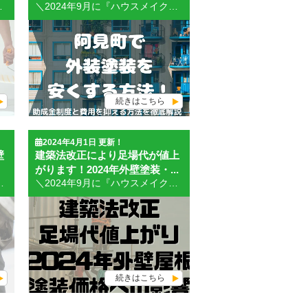
！ 初めての塗り替えをやってもらいました。 社長さん自身が職人さんでとても気さくな方です。 色々と相談に乗っていただいてとても勉強になりました。 仕事も非常にしっかりしていて、大変満足の行く仕上がりとなりました。 保証やアフターメンテナンスも充実していて安心です。 個人的に茨城南部ではナンバーワンだと思います。 お客様の声⑤ 屋根と外壁の塗装、外構の塗装をお願いしました。 私達の色選びに時間がかかり、塗料待ちの時間が発生してしまった時も、メールのやり取りでこちらの意図が上手く伝わらなかったり、こちらのミスで部分的に塗り直しになってしまった時もあったのですが、「家は毎日顔を合わせるものだから、納得のいくお色で気持ち良く過ごして欲しい」と、吉田さんが仰った言葉がとても印象的でした。 吉田さんも職人さんも、とても丁寧な対応で、塗り直し作業も快く引き受けてくださり大変嬉しかったです。 何かあった時には、またお願いしたいと思います。 株式会社NEXT HOMEの詳細情報 会社名 株式会社NEXT HOME 所在地 〒300-1233 茨城県牛久市栄町３丁目１３５−１−１ 電話番号 0120708808 URL https://nexthome-usiku.com/ 事業内容 リフォーム会社 リフォーム全般を依頼したいという方はぜひ株式会社NEXT HOMEに一度問い合わせてみてください。 >> 来店予約はこちらをクリックしてください。 阿見町の外壁塗装優良店5社の評判を紹介しました。 自社のホームページ上で口コミや評判を掲示していたりGoogleマップでの評判もあるので、依頼したい内容に合った業者か見極める材料にしてください。 優良業者の選び方 以下のポイントを押さえておいて、優良業者を選べるようにしておきましょう。 相見積もりを取る: 適正な価格での見積りをもらうために、複数の業者に見積もりを依頼しましょう。相見積もりを取ることで、悪徳業者による高額見積もりを回避できます。 施工実績を確認する: 経験豊富な業者は信頼性が高いです。候補に上がった業者のこれまでの施工実績を確認して、実際の仕事の質をチェックしましょう。 営業マンの対応をチェックする: 丁寧で親切な営業マンがいる業者を選びましょう。難しい専門用語を並べる営業マンにも注意が必要です。 質問に対して具体的に対応できるか確認する: 不安や疑問点があれば相談してみて、業者側の対応をチェックしましょう。具体的なメリット・デメリットを説明できる業者は信頼できます。 資格や許可を持っているか確認する: 塗装技能士や建築業の許可を持っている業者は信頼性が高いです。資格や許可を確認してください。 アフターフォローや保証内容を確認する: 施工後のアフターフォローと保証内容を確認しておきましょう。万が一のトラブルに備えて大切です。 これらを意識して、優良な外壁塗装業者を選んでください。 阿見町で高評価・良い口コミが多い優良店まとめ 阿見町で高評価の外壁塗装業者5社を紹介いたしました。 ハウスメイク牛久 土浦店 株式会社グロークラフト 有限会社 坂本工業 THLリフォーム 株式会社NEXT HOME 阿見町にお住まいで外壁塗装を検討されている方は、上記5つの塗装会社のいずれかに一度相談することをおすすめします。 また、外壁塗装を依頼する前に実績・施工内容・保障の有無を調べるようにしましょう。 外壁塗装・屋根専門店ハウスメイク牛久では、牛久市、龍ヶ崎市、阿見町、土浦市、つくば市、稲敷郡、つくばみらい市を中心に外壁塗装・屋根塗装・雨漏り・防水工事を行ってきました。 私たちはいかに地域の皆様に喜んでいただけるかを常に考えています。 弊社はよりお客様から「ありがとう」の声を頂くために、精神誠意、スタッフ一同丁寧にご対応させていただきます。 しつこい営業や強引な営業は一切致しませんので、お気軽にご相談から始めていただければと思います。
＼2024年9月に『ハウスメイク牛久 つくば店』OPEN／ ＼外壁・屋根の無料相談・事前予約受付中／ こんにちは、ハウスメイク牛久 土浦店です。 阿見町で外壁塗装や屋根塗装を検討しているけど、助成金や補助金は使えるの？ 外壁塗装・屋根塗装は、住まいの見た目をきれいにするだけでなく、雨風や紫外線から建物を守るために大切なメンテナンスです。 しかし、外装塗装はまとまった費用がかかるため、「阿見町に外壁塗装の助成金はあるのかな？」 「補助金が使えない場合、少しでも費用を抑える方法はある？」 と気になっている方も多いのではないでしょうか。 結論からお伝えすると、2026年6月現在、阿見町で一般住宅の外壁塗装・屋根塗装そのものを広く対象にした助成金制度は確認できません。 ただし、阿見町には空き家バンク登録物件を対象とした改修補助金など、条件によって確認しておきたい制度もあります。また、助成金が使えない場合でも、工夫次第で外装塗装の費用を抑えることは可能です。 この記事では、2026年最新版として、阿見町の外装塗装助成金の有無と、費用を抑えて外壁塗装・屋根塗装を行う方法をわかりやすく解説します。 阿見町の外装塗装助成金について【2026年最新版】 2026年6月現在、阿見町で一般的な外壁塗装・屋根塗装そのものに使える助成金や補助金は確認できません。 そのため、通常の住宅で「外壁を塗り替えたい」「屋根塗装をしたい」という場合、阿見町独自の助成金を使って費用を安くすることは難しいのが現状です。 ただし、阿見町には住宅や暮らしに関する補助制度がいくつかあります。たとえば、阿見町空き家バンク制度の登録物件を売買または賃貸借契約し、改修を行う方を対象とした「阿見町空家等活用補助金」があります。 この制度では、空き家バンク登録物件の改修工事について、条件を満たす場合に補助対象工事費の2/3、上限50万円の補助を受けられる可能性があります。 ただし、これは阿見町空き家バンク制度の登録物件が対象であり、すべての外壁塗装・屋根塗装に使える制度ではありません。 また、阿見町では蓄電システムを対象にした「自立・分散型エネルギー設備導入促進事業費補助金」もありますが、こちらも外壁塗装や屋根塗装を直接補助する制度ではありません。 助成金や補助金の内容は年度によって変更されることがあります。外壁塗装や屋根塗装を検討する際は、必ず阿見町公式ホームページで最新情報を確認しましょう。 →茨城県阿見町の補助金制度ページを確認する 助成金がなくても外装塗装費用は抑えられる 阿見町で一般的な外壁塗装・屋根塗装に使える助成金がないからといって、費用を抑える方法がまったくないわけではありません。 外装塗装は、依頼する業者、施工時期、塗料の種類、工事範囲によって費用が大きく変わります。 つまり、ポイントを押さえて検討すれば、必要以上に高い費用をかけずに外壁塗装・屋根塗装を行うことが可能です。 行政で提供している一般向けの外壁塗装助成金は確認できませんが、弊社ハウスメイク牛久では、季節ごとのキャンペーンやお得なプランをご用意している場合があります。 また、ホームページから来店予約＆見積依頼していただいた方限定で、キャンペーンを実施していることもあります。 少しでも外壁塗装をお値打ち価格で進めたい方は、ぜひ当社までお問い合わせください。 お客様のご要望や建物の状態に合わせて、無理のないリフォーム方法をご提案させていただきます。 ↓ ↓ ↓ ↓ ↓ ↓ ↓ ↓ ↓ ↓ ↓ ↓ ↓ ↓ ↓ ハウスメイク牛久 土浦店へのお見積り・ご相談はお電話またはWebから！ また、助成金を使用する以外でも費用を抑えて安くする方法があります。 次の項目で、外装塗装費用を抑えるポイントを紹介します。 助成金以外で外装塗装費用を抑える方法 下記で説明する点に気を付ければ、助成金がなくても外装塗装費用を抑えることが可能です。 相見積もりを取る まず、相見積もりを取って、作業内容と金額を比較しましょう。 相見積もりとは、複数の業者から見積もりを取ることです。 1社だけの見積もりでは、その金額が高いのか安いのか判断しにくいですが、複数社を比較することで、費用の相場や工事内容の違いが見えてきます。 また、相見積もりを取ることで、業者ごとの提案内容や対応の丁寧さも比較できます。 見積書を見るときは、合計金額だけで判断しないことが大切です。 例えば、外装塗装の見積書には、以下のような項目が細かく記載されているか確認しましょう。 足場代 メッシュシート代 高圧洗浄代 下地補修代 養生代 塗装代 塗料の商品名・メーカー名 下塗り・中塗り・上塗りなどの塗装回数 見積書の書き方が曖昧だったり、「外壁塗装一式」のように項目が細かく書かれていない場合は注意が必要です。 不要な作業や内容が分からない作業は、そのままにせず必ず質問しましょう。 見積書をよく確認することは、信頼できる業者を見つける材料にもなります。 ↓ ↓ ↓ ↓ ↓ ↓ ↓ ↓ ↓ ↓ ↓ ↓ ↓ ↓ 土浦市の外壁塗装業者｜高評価・良い口コミが多い優良店5社ランキング https://tsuchiura-tosou.com/blog/33554/ 阿見町の外壁塗装業者｜高評価・良い口コミが多い優良店5社ランキング https://tsuchiura-tosou.com/blog/33556/ 塗装を行う季節を選ぶ 施工時期によって、費用や予約の取りやすさが変わる場合があります。 外装塗装に向いている季節は、一般的に「春」または「秋」と言われています。気温や湿度が比較的安定しており、塗料が乾きやすく、作業しやすい時期だからです。 ただし、春と秋は外壁塗装の人気シーズンでもあるため、予約が集中しやすく、希望の日程が取りづらい場合があります。 一方で、夏や冬は天候や気温の影響を受けやすいものの、時期によっては予約が取りやすいこともあります。特に冬場は外装塗装の閑散期になりやすく、業者によっては柔軟に相談できる可能性があります。 費用を少しでも抑えたい場合は、見積もり時に「時期によって金額は変わりますか？」と確認してみるのもおすすめです。 施工方法や塗料の種類を知ってニーズに合った施工を選ぶ 施工方法や塗料の種類によっても、外壁塗装・屋根塗装の費用は変わります。 塗料には、シリコン塗料、フッ素塗料、無機塗料、遮熱塗料など、さまざまな種類があります。塗料によって耐用年数や機能、費用が異なるため、建物の状態やご予算に合わせて選ぶことが大切です。 安い塗料を選べば初期費用は抑えられますが、耐用年数が短い場合は塗り替え回数が増え、長期的には費用が高くなることもあります。 反対に、耐久性の高い塗料を選べば初期費用は高くなりますが、長い目で見るとメンテナンス回数を減らせる場合があります。 外装塗装は、ただ安いプランを選ぶのではなく、住まいの状態と今後のメンテナンス計画に合った施工を選ぶことが大切です。 弊社ハウスメイク牛久で取り扱う塗料や施工メニューについては、下記ページでもご確認いただけます。 ↓ ↓ ↓ ↓ ↓ ↓ ↓ ↓ ↓ ↓ ↓ ↓ ↓ ↓ ↓ ↓ ↓ ↓ ハウスメイク牛久の塗装メニューと価格はこちらのページから 火災保険を使えるか確認する 火災保険を使って、外装塗装や屋根修理の費用を抑えられる場合があります。 ただし、火災保険は通常の経年劣化や単なる塗り替えには使えません。 適用される可能性があるのは、台風・強風・雹・雪害など、自然災害によって外壁や屋根に損害が発生した場合です。 「火災保険を使えば必ず外壁塗装が安くなる」というわけではありません。 火災保険の利用を検討する場合は、契約内容や損害の状況を確認し、保険会社に相談することが大切です。 火災保険が外装塗装に適用される主な条件 火災保険が外装塗装や屋根修理に適用される可能性がある条件は、主に以下の3つです。 外壁・屋根の破損が災害によるものであること 被災から3年以内に申請を行うこと 損害の補修にかかる費用が火災保険の免責金額を超えること これらの条件に当てはまる場合、保険金を使って補修できる可能性があります。 ただし、実際に保険が適用されるかどうかは、契約内容や保険会社の判断によって異なります。 火災保険の申請方法 火災保険の申請方法は、契約している保険会社によって異なりますが、一般的には以下の流れで進みます。 契約している保険会社に連絡する 申請に必要な書類や写真を準備する 保険金の請求申請を行う 保険会社または損害鑑定人が現場を確認する 審査の結果、認められれば保険金が支払われる 詳しい手順や必要書類については、契約している保険会社に確認しましょう。 複数箇所を同時に塗装する 外壁塗装と屋根塗装など、複数箇所を同時に塗装することも費用を抑える方法の一つです。 外壁塗装や屋根塗装では、多くの場合、足場を設置します。 外壁だけを塗装した後、数年後に屋根塗装を行うと、そのたびに足場代がかかってしまいます。 外壁塗装と屋根塗装を同時に行えば、足場代を1回分にまとめることができるため、長い目で見ると費用の節約につながります。 戸建て住宅の場合、建物の大きさや形状にもよりますが、足場代だけで20万円以上かかるケースもあります。 外壁だけでなく屋根や付帯部の劣化も気になっている場合は、まとめて工事を検討するのがおすすめです。 ↓ ↓ ↓ ↓ ↓ ↓ ↓ ↓ ↓ ↓ ↓ ↓ 外装塗装の施工事例はこちらからご覧いただけます 阿見町で外装塗装を安くする方法まとめ 2026年6月現在、阿見町で一般的な外壁塗装・屋根塗装そのものに使える助成金制度は確認できません。 ただし、阿見町空き家バンク制度の登録物件を対象とした阿見町空家等活用補助金など、条件によって確認しておきたい制度はあります。 助成金や補助金の情報は年度によって変更されることがあります。必ず阿見町公式ホームページで最新情報を確認してください。 また、助成金が使えない場合でも、外装塗装費用を抑える方法はあります。 今回紹介したポイントは以下の5つです。 相見積もりを取る 塗装を行う季節を選ぶ 施工方法や塗料の種類を知ってニーズに合った施工を選ぶ 火災保険が使えるか確認する 複数箇所を同時に塗装する 外壁塗装は、安さだけで決めるのではなく、見積もり内容や施工品質、塗料の耐久性、アフターフォローまで含めて比較することが大切です。 阿見町で外壁塗装・屋根塗装をご検討中の方は、ぜひハウスメイク牛久 土浦店へご相談ください。 「助成金が使えるか確認したい」 「できるだけ費用を抑えて塗装したい」 「外壁と屋根を一緒に塗装すべきか相談したい」 このようなお悩みに、地域密着の塗装専門店として丁寧に対応いたします。 ↓ ↓ ↓ ↓ ↓ ↓ ↓ ↓ ↓ ↓ ↓ ↓ ↓ ↓ ↓ ハウスメイク牛久 土浦店へのお見積り・ご相談はお電話またはWebから！ 助成金に関する情報は、毎年阿見町の公式ページで更新されます。 最新情報は阿見町のホームページでチェックしましょう。 →茨城県阿見町のホームページで最新情報を確認する
続きはこちら
2024年4月1日 更新！
壁
建築法改正により足場代が値上
がります！2024年外壁塗装・...
ただきます。 ↓ ↓ ↓ ↓ ↓ ↓ ↓ ↓ ↓ ↓ ↓ ↓ ↓ ↓ ↓ ハウスメイク牛久 土浦店へのお見積り・ご相談はお電話またはWebから！ 劣化事例４ カビや苔の発生 外壁が緑色に変色している箇所を見つけたら、カビや苔が発生してます。 カビや苔の原因と対策を説明いたします。 カビや苔が発生？症状と原因 カビや苔の原因は主に湿度と温度です。 カビや苔は湿気が多い場所を好み、風通しの悪い立地や、雨が続いたときなどは特に発生しやすいです。 特に北向きの壁は他の方角に比べて日当たりが悪くなるため、カビや苔が好む環境ができやすくなります。 また、近くの自然環境で川や池・田んぼなど水辺が近くにある場合は湿度が高くなりやすく、カビや苔にとっては好条件になります。 外壁材の表面に凹凸があるとゴミや埃が溜まりやすく、外壁にコケやカビが繁殖しやすい環境になってしまうこともあります。 見た目を損なう以外にも、放置すると外壁材の劣化につながるのですぐに除去することをおすすめします。 カビや苔の発生 対策と注意点 外壁にカビや苔が発生した場合は、カビや苔を洗浄してきれいに落とします。 自分で洗浄する場合：まず外壁に水をかけて、泥汚れなどを洗い流します。次に外壁用洗浄剤をスポンジなどで塗りやさしくこすります。最後に 洗浄剤が残らないように水で流します。 業者に洗浄を依頼する場合：専門の業者は機材や足場を使って安全かつ効果的に掃除してくれます。また、重度の汚れや根深いカビや苔もきれいに落としてもらえます。洗浄後に塗装が必要な場合があるので専門業者に依頼するのがおすすめです。 自分で掃除する場合には注意していただきたいことがあります。 カビ取りスプレーや塩素系漂白剤などは、外壁の塗装を傷めたり脱色したりする可能性があるので使用しないでください。 また、高圧洗浄機は出力が強すぎると外壁を傷つけたり、塗装が剥がれしまいます。 外壁の様子を見ながら注意深く作業しましょう。 2階以上の外壁の掃除は高所作業になり危険な為、自信がない場合は専門業者に依頼することをおすすめします。 DIY作業で安く済ませうとした結果、大きな怪我を負って入院…なんてことになった本末転倒ですからね。 専門業者に依頼することには場合、下記のメリットがあります。 外壁の美観を完全に回復させることができます。 外壁の防水性や耐久性を向上させることができます。 防カビ塗料や防苔塗料を使ってカビや苔の再発生を防ぐことができます。 ハウスメイク牛久では外壁の洗浄をお受けした際は一緒に外壁の状態を無料で診断いたします。 診断では、塗り替えが必要な時期やカビ・苔が再発するのを防ぐご提案させていただきます。 専門の職人が外壁の状態を確認するので、自分で行うよりも依頼する方がメリットが圧倒的に多いです。 外壁のカビや苔でお悩みの方は一度お問い合わせください。 カビや苔の発生を自分で防ぐ方法 壁のカビや苔の発生を防ぐためには、以下のような対策が有効です。 換気を良くすることで、湿度を下げる。 日光を十分に当てることで、カビや苔の繁殖を抑える。 清掃を定期的に行うことで、カビや苔の栄養源を減らす。 防カビ剤や防苔剤を塗布することで、カビや苔の付着を防ぐ。 建築の環境的に換気と日光の対策が難しいようでしたら、定期的な清掃と防カビ剤・防苔剤の塗布でカビを防ぐことができます。 防カビ剤・防苔剤には、塗料タイプと液体タイプがあります。 塗料タイプは、外壁に直接塗ることで撥水性や防汚性を持たせるものです。 塗料タイプの防カビ剤・防苔剤のおすすめ商品をいくつか紹介します。 アステックペイント「アステック・プラスSW」：水性シリコン樹脂塗料で、高い耐候性と低汚染性を持ちます。酸性雨や紫外線に強く、色合いや風合いを長く保ちます。防藻・防カビ剤入りです。 日本ペイント「水性ケンエース」：水性アクリル樹脂塗料で、高い耐久性と耐汚染性を持ちます。コケやカビの発生を抑制するとともに、汚れが落ちやすくなります。防カビ剤・防藻剤入りです。 エスケー化研「バイオタイト#10」：水性ウレタン樹脂塗料で、高い弾力性と耐候性を持ちます。ヒビ割れやひび割れを防ぎ、コケやカビの発生を抑制します。防カビ剤・防藻剤入りです。 液体タイプは、スプレーなどで外壁に吹き付けることでコケやカビを殺菌するものです。 液体タイプの防カビ剤・防苔剤のおすすめ商品をいくつか紹介します。 TO-PLAN「キ・エール」：塩化ベンザルコニウム液と銅イオンが主成分の殺菌液です。医療現場でも使われている安全性の高い成分で、コケやカビを一発退治します。スプレーするだけで水洗い不要です。 ロックペイント「コンクリート用浸透性撥水剤」：シリコン樹脂が主成分の撥水液です。素材に深く浸透して内部に強力な防水層を作ります。撥水性で吸水を防ぎ、コケやカビの発生を抑制します。透明性で外観を変えません。 カンペハピオ「ハピオシール」：アルキド樹脂が主成分の油性塗料です。素材の内部に浸透して簡易防水層・防カビ層を作ります。無色透明に仕上がるので、木材やコンクリートの素材や風合いを損ないません。 これらの防カビ剤・防苔剤はご自宅の外壁との相性がありますので、詳しく調べたい方はハウスメイク牛久土浦つくば店にお問い合わせください。 専門の職人がお答えいたします。 ハウスメイク牛久土浦つくば店お問い合わせフォーム 劣化事例５ シーリングのひび割れ・剥がれ シーリングのひび割れ・剥がれ症状と原因 シーリング材は経年劣化により硬化して柔軟性を失います。 これにより外壁の動きに追従できず、ひび割れや剝がれが発生します。 経年劣化の主な要因は紫外線の影響と温度変化の影響が大きいです。 特に日当たりのいい場所は劣化が早まります。 また、施工時のミスが原因でシーリングトラブルが発生することもあります。 シーリング材が適切な量ではなかったり、相性の悪い材料を使用することが原因で早期にひび割れや剥がれが生じることがあります。 シーリングのひび割れ・剥がれ対策 シーリングのひび割れや剝がれが見つかった場合には、シーリング工事をお勧めします。 ひび割れや剥がれがある状態は外界の水分が家の内部に侵入してしまう可能性が高くなるので、早めに工事した方が良いでしょう。 土浦市の外壁塗装｜劣化現象の原因と自分でできる対策まとめ 外壁に起こる劣化症状は大きく分けて下記の５つがあります。 チョーキング現象 ヘアクラッキング 塗膜の剥がれ カビや苔の発生 シーリングのひび割れ・剥がれ これらの症状の原因は建物周囲の環境によって異なりますが、経年劣化から起こる現象が多く見られます。 それぞれの劣化現象ごとに自分でできる対策方法と専門業者に依頼する時の注意をご紹介しました。 外壁は経年劣化により1つではなく複数の劣化現象が出ていることがあり、これらを放っておくと雨や湿気が建物内部にも劣化が及ぶ可能性があります。 劣化症状を見つけたらまず専門の業者にご相談していただく事をおすすめします。 ハウスメイク牛久にご相談いただけましたら無料で外壁の点検をさせていただき、お客様のお悩みに沿った対処方法をご提案いたします。
＼2024年9月に『ハウスメイク牛久 つくば店』OPEN／ ＼外壁・屋根の無料相談・事前予約受付中／ こんにちは！ハウスメイク牛久です。 2024年4月より建築法改正により、足場組立について安全規則が変わります。 この法改正は現場で働く職人の安全性向上に向けたプラスの取り組みなんですが、結果として外壁塗装や屋根塗装など住宅の外装リフォーム代金に影響があるので詳しく説明いたします。 足場代の値上がりの原因 2024年4月1日から、建築現場において幅が1メートル以上の箇所に足場を設置する際、原則として本足場（ほんあしば）の使用が義務化されます。 この法改正が原因で足場代が値上がりします。 資材の増加: 本足場（ほんあしば）の設置には、使用する資材の量が約1.5倍以上アップします。これにより、足場代が上昇します。 作業員の増員: 本足場（ほんあしば）の組み立て・解体には、より多くの作業員が必要となります。そのため、人件費も増加することが予想されます。 これらの変更はリフォーム代の値上がりに影響を及ぼす可能性が高いので、お客様が外壁や屋根のリフォームを検討されている場合は業者に確認してみてください。 本足場（ほんあしば）とは、縦方向の支柱を内側と外側に2本設置し、その間に作業板を渡して組み立てる足場のことを指します。一般的には二側足場とも呼ばれ、住宅の建築工事などで主に用いられます。 一方、一側足場（いっそくあしば、ひとかわあしば）は1本の支柱を軸に足場を設置する方法で、足場を支える支柱が本足場に比べて少ないのが特徴です。 一側足場は、幅が1メートル未満の場所で使用されることがありますが、墜落や転落災害のリスクが高まるため、幅が広い場所では本足場を使用することが望ましく、今回は現場職人や作業員の安全性を重視して法改正されました。 足場代上昇がもたらすリフォーム価格への影響 足場代の値上がりは、リフォーム代に直接影響を及ぼします。 リフォームを検討されているお客様は、足場について理解し適切な選択をすることが重要です。 価格の上昇により、リフォームの予算計画を立てる際に注意が必要です。 この法改正により足場の安全性向上と作業員の命を守る一方で、リフォーム価格に影響を及ぼすことを理解していただければ幸いです。 外壁塗装や屋根塗装をお考えのお客様はご自宅が実際どれくらいの金額でリフォームできるかお気軽にお見積り依頼ください。 どこの業者でもお見積りは無料で行っておりますのでご安心ください。 ハウスメイク牛久では見積もり依頼をいただきましたら住宅に登ることなくドローンを使用して状態を判断して見積金額をお出ししております。 また、満足のいくリフォームをするためにはプロが行う診断を行ったうえで、診断の報告書をもらって自分で納得することが必須条件になります。 １級塗装技能士のプロが在籍しているハウスメイク牛久では、プロが診断して報告書を提出させていただきます。 見積もり依頼は適正価格を出す信頼おける会社に依頼してください。 ↓ ↓ ↓ ↓ ↓ ↓ ↓ ↓ ↓ ↓ ↓ ↓ ↓ ↓ ↓ ハウスメイク牛久 土浦店へのお見積り・ご相談はお電話またはWebから！ コストアップを回避する！賢い外壁リフォーム計画の立て方 外壁・屋根リフォームを計画する際には、以下のポイントを考慮することで価格の上昇を抑えることができます。 早期の計画と見積もり: リフォームプランを早めに計画し、複数の業者から相見積もりを取ることで最適な価格を見つけることができます。 予算の設定と管理: 予算を明確に設定し、リフォーム目的に合わせてコストを管理することが重要です。 季節を考慮したスケジューリング: 需要が低い時期にリフォームを行うことで、コストを削減できる場合があります。 必要な改修の優先順位付け: すべての改修を一度に行うのではなく、最も必要なものから順に行うことで、費用を分散させることができます。 長期的な視点での選択: 安価な材料やサービスを選ぶのではなく、耐久性やメンテナンスの容易さを考慮した選択をすることで、長期的なコストを抑えることができます。 建築法改正により足場代が値上がります！2024年外壁塗装・屋根塗装価格への影響まとめ 2024年4月からの建築法改正により、建築現場での足場組立に新たな規則が適用されます。 これは職人の安全性向上を目指す重要な措置ですが、同時に外壁塗装や屋根塗装などの住宅リフォーム代金にも影響を及ぼすことが予想されます。 足場代の値上がりは、資材の増加と作業員の増員によるものです。 本足場（二側足場）と一側足場の違いを理解し、リフォーム計画に適切なプランを選択をすることが重要です。 リフォーム価格を抑えるためには、早期の計画と見積もり、予算の設定と管理、季節を考慮したスケジューリング、必要な改修の優先順位付け、長期的な視点での選択が必要です。 ハウスメイク牛久では、プロの診断と報告書提出を通じて満足のいくリフォームをサポートしています。 適正価格での見積もり依頼をお勧めします。 リフォームを検討されているお客様は、安全性とコストを考慮しながら最適な選択をしていただければ幸いです。
続きはこちら