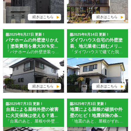
続きはこちら
続きはこちら
2025年8月27日 更新！
2025年8月14日 更新！
パナホームの外壁塗りかえ
ダイワハウス住宅の外壁塗
｜塗装費用を最大30％安...
装、地元業者に頼むメリ...
「パナホームの外壁塗装って、どうしてこんなに費用が高いの？」とお悩みではありませんか。 業者ごとに見積もり金額が大きく異なり、どこに頼むのが本当にお得なのか、判断に迷う方も多いはずです。 この記事では、パナホームの戸建てにお住まいの方が、外壁塗装の費用を最大30％安く抑えるための具体的な方法や注意点を、専門的な視点でわかりやすく解説します。 外壁塗装の費用相場から価格を安くするコツ、信頼できる業者の選び方まで幅広くご紹介します。 この記事を読むことで、無駄な出費を避けて納得のいく外壁塗装を実現できるようになります。 パナホーム外壁塗装の費用が高くなる理由とは パナホームの外壁塗装費用が高額になりやすい理由は、主に「カチオン系外壁材」「光触媒タイル」「高耐久シーリング材」など、メーカー独自の高機能建材が多用されている点にあります。 これらの部材は一般流通しておらず、施工にも専用の技術やノウハウが必要です。そのため、下請けや一般リフォーム会社ではなく、メーカー指定工事店やパナホームグループの認定業者に依頼が集中します。 出典：パナソニックホームズ 例えば、パナホームの定番外壁「キラテックタイル」は、美観やメンテナンス性に優れていますが、補修や塗り替え時にも専用の塗料やシーリング材（例えばフッ素樹脂系シーリングなど）が必要です。その分、材料費や人件費が一般的なサイディングボード住宅に比べて1.2～1.5倍になることも珍しくありません。 実際、パナホームから提示される外壁塗装の見積もりは、建坪30坪の戸建てで200万円前後が相場です。 一方、同規模・同条件で地元の塗装専門店に相談した場合、130～150万円前後で済むケースも多くあります。 この価格差は、「純正部材の調達コスト」「工事保証の長期化」「現場監督やアフターサービス体制」など、パナホームならではの付加価値サービス分が反映されているためです。 こうしたハウスメーカー独自仕様を理解せず、ただ安さだけで業者を選ぶと、施工トラブルや保証対象外となるリスクもあるため、慎重な判断が求められます。 POINTまとめ パナホーム独自の外壁材・高性能塗料・専用シーリング材が高コスト化の要因 純正部材の調達、長期保証、アフターサービス体制が費用に反映される 同じ条件でも、一般業者と比べて50万円以上の差が出ることがある 安さだけを重視した業者選びはトラブルにつながるリスクも 他社と比較してわかるパナホームの特徴 パナホームの外壁塗装が、他のハウスメーカーや一般的な工務店住宅と大きく異なるのは、「外壁仕様」と「メンテナンス基準の厳しさ」にあります。多くの戸建てではサイディングボードやモルタル外壁が主流ですが、パナホームでは“キラテックタイル”や“光触媒タイル”といった高耐久・高機能素材を採用しているケースが多いのが特徴です。 たとえば、一般的なサイディング住宅の場合、シリコン塗料やウレタン塗料など、幅広い塗装材の選択肢があります。塗装業者も比較的選びやすく、メンテナンスコストも抑えやすいのがメリットです。しかしパナホーム住宅では、外壁材の特性に合った専用塗料や、メーカー推奨の補修工法が必要となるため、技術的に対応できる業者が限られてきます。 また、パナホームは「30年耐久保証」や「外壁の定期点検制度」など、メンテナンスを重視したサポート体制も整えています。これは他のハウスメーカーと比較してもかなり手厚い部類に入ります。たとえばダイワハウスや積水ハウスでも長期保証はありますが、部材指定や施工ルールがパナホームほど厳格ではないため、費用もやや割安になる傾向があります。 出典：パナソニックホームズ お客様の中には「長期保証や定期点検が安心だから」という理由でメーカーに依頼する方も多いですが、純正部材や高品質施工にこだわる分、コスト面では一般業者との差が出やすくなります。この特徴を正しく理解した上で、信頼できる業者を選ぶことが大切です。 POINTまとめ パナホームは高機能タイルや光触媒など独自の外壁仕様 メーカー推奨の塗料・工法で施工できる業者が限られる 長期保証や定期点検などメンテナンス体制が手厚い 他のハウスメーカーより費用・部材指定の厳しさが際立つ 外壁塗装費用を30％安く抑える具体的な方法 出典：パナソニックホームズ パナホームの外壁塗装費用を賢く30％ほど抑えるためには、いくつかの重要なポイントがあります。 まず最も効果的なのは、複数の塗装業者で相見積もりを取ることです。 メーカーやグループ会社の見積もりだけでなく、パナホーム施工経験が豊富な地域の優良業者にも見積もり依頼を行いましょう。 最近では「パナホーム認定施工店」以外にも、キラテックタイル専用の塗料やシーリング施工に対応した技術力の高い外壁専門業者が増えています。 次に、工事内容の内訳と保証内容を必ず比較検討することが大切です。 たとえば、純正部材を一部使い、その他は汎用品を選ぶことで材料費を抑える方法や、足場代・付帯部塗装の省略でコストダウンする事例もあります。 また、「定期点検契約」をあえて外注化し、保証だけメーカーに依頼、塗装自体は専門業者に依頼することで大幅な節約を実現したケースもあります。 具体的には、純正部材指定の部分（目地やシーリングなど）だけをパナホーム指定品に、外壁本体は高性能汎用塗料（ラジカル制御型や無機系塗料）を使用する方法です。 さらに、「工事の閑散期」を狙うことで、10～15％ほど値引き交渉がしやすくなります。梅雨明けや年末年始前後など業者が比較的暇な時期は、各社とも受注を増やすために特別価格を提示することが多いです。 POINTまとめ 複数業者での相見積もり取得が最も有効 工事内容・保証内容をしっかり比較 純正部材＋汎用塗料の組み合わせでコストダウン 閑散期の工事や一括見積もりサイト活用もおすすめ 外壁塗装で失敗しないための注意点 外壁塗装で失敗しやすいポイントは、パナホーム特有の仕様や保証条件を正しく理解しないまま、安易に業者や工法を選んでしまうことです。特に、「キラテックタイルなどの特殊外壁は通常の塗料が密着しない」「メーカー保証が受けられなくなるリスクがある」といった専門的な注意点が挙げられます。 例えば、「費用が安いから」とパナホーム施工未経験の業者に依頼した結果、半年で塗膜が剥がれてしまったケースや、非純正のシーリング材を使用したことで外壁の継ぎ目から雨漏りが発生した例もあります。 また、外壁だけでなく「ベランダ防水」や「シーリングの打ち替え」など付帯工事の必要性を見落とすと、後から追加費用が発生し、結果的に高くついてしまうことも珍しくありません。 さらに、見積もり段階で「工事保証」「アフターサービス内容」「使われる塗料や部材の種類」まで必ず細かく確認しましょう。安さだけに飛びつかず、「実績」「口コミ評価」「メーカーとの連携」なども必ずチェックしたいポイントです。 POINTまとめ パナホーム特有の外壁仕様や保証条件を正しく理解 施工実績や専門性の低い業者選びはトラブルの元 付帯工事や保証内容も見落とさないこと パナホームの外壁塗装で後悔しないために パナホームの外壁塗装を成功させ、費用面でも品質面でも後悔しないためには、信頼できる業者選びと正しい知識の両立が欠かせません。 まず、「パナホーム住宅への施工実績が豊富な業者か」「メーカー推奨の工法・部材にしっかり対応できるか」を基準に、候補を絞ることが重要です。 業者選定では「施工写真」「実際の利用者レビュー」「担当者の専門知識」なども積極的に確認し、納得できるまで質問や比較を重ねましょう。 また、見積もり内容の細部まで目を通し、追加費用や保証条件の有無も明確に把握することが大切です。契約前に工事内容・金額・保証期間・アフターサービス体制について書面で確認しておくことで、後のトラブルを防げます。 加えて、少しでも疑問や不安があれば「第三者の専門家」や「一括見積もりサイトの相談窓口」なども活用し、客観的な意見を得ることも有効です。 費用だけでなく、施工品質や信頼性、アフターサポートまで総合的に比較検討することで、ご自身にとって最適な外壁塗装を実現しましょう。 POINTまとめ 実績・技術・保証体制で業者を選ぶ 見積もりや契約内容を細部まで確認 第三者の意見や相談窓口も積極活用 価格だけでなく安心と納得感を重視 パナホームの外壁塗りかえ｜塗装費用を最大30％安く抑える方法と対策まとめ 本記事では、パナホームの戸建て住宅にお住まいの方へ向けて、外壁塗装費用が高くなる理由や、他社との違い、費用を最大30％安く抑える具体的な方法、失敗しないための注意点について詳しく解説しました。 外壁塗装は決して安い買い物ではありませんが、知識と工夫次第で納得のいく価格と品質を両立できます。ここまでお読みいただき、本当にありがとうございます。 「パナホーム住宅の外壁塗装で費用を抑えたい」「信頼できる専門業者に相談したい」とお考えの方は、ぜひ当社へご相談ください。パナホーム施工実績多数の外壁塗装専門スタッフが、無料でお見積もりと最適なプランをご提案いたします。 ご質問やご相談だけでも歓迎ですので、まずはお気軽にお問い合わせフォームからご連絡ください。 ▶【無料点検を申し込む】
「ダイワハウスで建てた我が家、そろそろ外壁塗装が必要かも…でも、どこに頼めばいいの？」 築10年を超えると、外壁の色あせや細かなひび割れが気になり始める方も多いのではないでしょうか。そんなときにまず思い浮かぶのは、ハウスメーカーへの依頼。確かに安心感はありますが、「思っていたより費用が高い…」と感じる方も少なくありません。 この記事では、ダイワハウス住宅にお住まいの方が、外壁塗装を検討する際に知っておきたい、 ハウスメーカー依頼時の特徴 地域密着型の専門業者を利用する選択肢 費用や品質で損をしないためのポイント を、外壁塗装のプロの目線からわかりやすく解説します。 土浦市・阿見町エリアで多くの施工実績を持つハウスメイク牛久の事例も交えながら、後悔しない業者選びのヒントをお届けします。 ダイワハウスの外壁塗装、こんなお悩みありませんか？ ダイワハウスで建てたご自宅に長年住まわれている方の中には、次のようなお悩みを感じている方も多いのではないでしょうか。 「外壁の色あせや汚れが目立ってきた」 「ハウスメーカーから塗装の案内が来たけど、費用が高そう」 「ダイワハウスの住宅は特殊な構造って聞くけど、他の業者でも大丈夫？」 「手抜き工事されたら困るし、信頼できる業者に頼みたい」 外壁塗装は、決して安い買い物ではありません。ましてや大切なマイホームのことだからこそ、「失敗したくない」「安心できる業者にお願いしたい」という気持ちは当然です。 この記事では、そんな不安を解消するために、ハウスメーカー以外にも検討できる選択肢や、品質を保ちながら費用を抑えるコツをわかりやすくお伝えします。 ハウスメーカーに外壁塗装を頼む場合の特徴と費用感 ダイワハウスに外壁塗装を依頼する場合、施工記録や構造情報がある分、スムーズなやり取りができるというメリットがあります。また、保証制度との連携やブランドへの信頼感から、そのまま依頼される方も少なくありません。 ただし、実際の工事は下請け業者が行うため、施工品質は担当業者の技量に左右されます。さらに、元請であるハウスメーカーと複数の中間業者を介することで、コストは割高になる傾向があります。 ハウスメーカーに依頼するメリット 建築時の図面・材料情報を元にした対応ができる 保証内容との整合性が取りやすく、安心感がある ブランドへの信頼感がある 特に、まだ築年数が浅く保証期間内であったり、過去のリフォーム歴がメーカー管理下にある場合は、ハウスメーカーに依頼するメリットが大きくなります。 知っておきたい注意点と費用の傾向 実際の塗装工事は下請け・孫請け業者が担当するケースがほとんど 間に複数の業者が入るため、工事費に中間マージンが加算される 自由に塗料や施工内容を選べない場合がある 実際に当社へご相談いただいたお客様の中には、ハウスメーカーから「外壁塗装に250万円以上かかる」と案内されたという方もいらっしゃいました。同規模の住宅であっても、地域密着型の専門業者であれば150万円〜180万円ほどで同等以上の品質の塗装が可能なケースもあります。 もちろん、ハウスメーカーの提案をすべて否定するわけではありません。ただし、「費用と品質のバランスを見直したい」「もっと柔軟な提案がほしい」と感じている方には、他の選択肢を知った上で比較検討することが後悔しない外壁塗装につながると、私たちは考えています。 地域密着の専門業者に依頼するという選択肢も 外壁塗装というと、まずはハウスメーカーに相談するという流れが一般的ですが、実は近年、地域密着型の専門業者へ直接依頼するケースも増えています。特に費用や柔軟性、対応スピードといった点で、地元の施工店を選ぶメリットは少なくありません。 地元業者を選ぶメリット 中間マージンがなく、コストを抑えやすい 直接施工のため、職人の技術・対応力が見える 使用する塗料や施工方法の選択肢が豊富 見積もりからアフターケアまで一貫対応 地元業者の場合、営業から施工管理・工事完了後のフォローまでを一社で行うため、伝達ミスや対応の遅れが起こりにくいのも特徴です。また、地域の気候や建物事情をよく知っているため、その土地に合った施工提案が可能です。 実は、外壁塗装の耐久性や仕上がりには、気温差・湿度・日射量・風通しなどの地域特性が大きく影響します。 「気候なんてどこも似たようなものじゃないの？」 そう思う方もいるかもしれません。 しかし、たとえば海沿いでは塩害対策が必要になり、雪の多い地域では凍害に強い塗料が求められるなど、地域に応じた施工が重要になります。 土浦市や阿見町では、夏は高温多湿で日射が強く、冬は気温が下がり乾燥する傾向があります。こうした環境をふまえた塗料選びや施工時期の見極めは、地域での施工経験がある業者だからこそ対応しやすい点の一つです。 「どの業者でも同じ施工が受けられる」と思われがちですが、実際にはその地域に根ざした経験と視点が、長持ちする塗装につながります。 「高品質な施工を、適正な価格で、信頼できる人に頼みたい」 そう考える方にこそ、地域の専門業者という選択肢をぜひ知っていただきたいのです。 なぜコストが抑えられるのか？地域業者の強みを解説 外壁塗装を検討している方の多くが気になるのが「費用」です。実際、同じような工事内容でも、ハウスメーカーと地元の専門業者とでは、見積もりに数十万円以上の差が出ることも珍しくありません。 では、なぜ地域密着型の業者に依頼すると、コストを抑えられるのでしょうか？ 中間マージンが発生しない「直接契約」 ハウスメーカーをはじめ、大手企業では実際の施工を下請け・孫請け業者に依頼するケースが一般的です。発注の流れとしては、以下のようになります。 お客様 → ハウスメーカー（元請） → 一次下請 → 二次下請（職人） この間にそれぞれの会社が手数料や管理費を上乗せするため、最終的な費用は高くなりがちです。 一方、地域の施工業者であれば、お客様と直接契約して、自社の職人が施工する体制が整っているため、不要な中間コストを省くことができます。そのぶん、同等の品質でも価格を抑えた見積もりが可能になります。 宣伝広告費や営業人件費が抑えられている 地域業者の多くは、大規模な広告やテレビCMは行わず、地元での口コミや紹介、Web集客を中心とした運営を行っています。営業専門のスタッフを多数抱えていない分、余分な人件費が発生しないのもコストに反映されています。 適正価格での「高品質施工」を実現 費用が安い＝手抜き工事、というわけではありません。むしろ中間業者を挟まないことで、現場での責任がはっきりし、品質管理もしやすくなります。見積もりの透明性も高く、工事内容に対して「何にどれだけかかるのか」が明確にわかるのも、地域業者の特長です。 コストと品質のバランスを重視する方にとって、地域の専門業者は非常に合理的な選択肢といえるでしょう。 ダイワハウス住宅の外壁塗装で注意すべきポイント 「地域の業者に頼んでいいのかな？」「ダイワハウスの家は特殊な仕様って聞いたけど…」 こうした不安から、外壁塗装をハウスメーカーに任せようと考える方も多くいらっしゃいます。 たしかに、ダイワハウス住宅には独自の構造や外壁材が採用されており、施工にあたって押さえるべき注意点があります。 特有の構造と外壁材への理解が必要 ダイワハウスの住宅は、大きく分けて以下のような構造や外壁仕様が使われています。 プレハブ工法（軽量鉄骨造） 工場で製造された外壁パネルを現場で組み立てる方式で、精度と耐震性に優れています。塗装時には金属下地との密着性や防錆対策が重要です。 グランウッド構法（木造） 強固な接合金物を使った木造工法で、外壁材は窯業系サイディングや塗り壁が多く採用されます。下地の動きに対応できる塗膜設計が必要です。 xevo Σ（ジーヴォシグマ）シリーズ 二重防水構造を採用し、雨水を構造体に触れさせず排出する設計。防水シーリングや目地処理に適した材料選びがポイントです。 外壁材のバリエーション DCウォール・DXウォール：耐候性の高い窯業系サイディング ベルサイクス：深彫りデザインと光触媒塗装で高耐久 タイル外壁：親水性に優れ、汚れが付きにくい 塗り壁：意匠性が高い反面、ひび割れや汚れの対策が重要 これらの仕様ごとに、最適な塗料や下地処理の方法が異なります。誤った材料選びや工程を省いた施工は、早期劣化や塗膜不良の原因となります。 メーカー保証との関係性に注意 築年数や過去のリフォーム履歴によっては、施工内容や使用塗料によってメーカー保証が失効する場合があります。保証内容を事前に確認し、必要に応じて適合する仕様で施工することが大切です。 実績のある業者を選ぶことが重要 地元業者に依頼する場合でも、ダイワハウス住宅の施工実績があるかどうかは必ず確認しましょう。過去の事例があれば、構造や素材に応じた適切な施工方法を理解している可能性が高く、安心して依頼できます。 価格面だけでなく、構造や外壁材の特性を理解しているかどうかが、仕上がりと耐久性を大きく左右します。 ハウスメイク牛久が選ばれる理由｜ダイワハウス住宅にも対応 外壁塗装は、価格だけでなく「誰に任せるか」が仕上がりと耐久性を左右します。 ハウスメイク牛久は、土浦市・阿見町をはじめとした茨城県南エリアで、ダイワハウス住宅を含む多様な住宅の外壁塗装を手がけてきました。 1. ダイワハウス住宅の施工実績多数 プレハブ工法（軽量鉄骨）から木造グランウッド構法まで幅広く対応 DCウォール・ベルサイクス・タイル外壁など、メーカー特有の外壁材にも対応 施工前の外壁診断で、素材に合った塗料と工程をご提案 2. 自社職人による直接施工 当社では、営業から施工管理、アフターフォローまで一貫して自社スタッフが対応します。 中間業者を介さないため、品質管理が徹底でき、適正価格での工事が可能です。 3. 地域密着のきめ細かな対応 施工中も近隣へのあいさつや安全管理を徹底し、完工後の定期点検やメンテナンスも行います。 お客様の「困った」にすぐ駆けつけられる距離感は、地域密着型ならではの強みです。 4. 明確で納得感のある見積もり 見積書には「どの工程に、どの材料を、どれだけ使うか」を明記し、曖昧な表現は使いません。 工事後に「聞いてなかった」という不安や不満を残さないよう、透明性を大切にしています。 --- ハウスメイク牛久は、高品質・適正価格・信頼できる対応の3つを軸に、お客様の大切な住まいを守ります。 ダイワハウス住宅の外壁塗装をご検討中なら、ぜひ一度ご相談ください。 まずは無料診断・見積もりでご相談を 外壁塗装は、見た目をきれいにするだけでなく、住まいを長く快適に守るための大切なメンテナンスです。 特にダイワハウス住宅は独自の構造や外壁材が採用されているため、素材や仕様に合った施工が必要になります。 ハウスメイク牛久では、土浦市・阿見町を中心に、ダイワハウス住宅を含む多くの施工実績があります。 無料の現地診断とお見積もりで、現在の外壁の状態や必要なメンテナンス内容を丁寧にご説明いたします。 無理な営業は一切なし 写真付き診断書で状態をわかりやすく解説 ご予算やご希望に合わせた複数プランをご提案 まずはお住まいの現状を正しく知ることが、後悔しない外壁塗装への第一歩です。 お気軽にお問い合わせください。
続きはこちら
続きはこちら
2025年7月3日 更新！
2025年7月3日 更新！
台風による屋根外壁の被害
地震による屋根の破損や外
に火災保険は使える？適...
壁のヒビ！地震保険の条...
「台風のあと、屋根や外壁にひび割れや剥がれが…これって火災保険で直せるの？」 そんな疑問を持つ方は少なくありません。実際、私たち外壁塗装の現場でも、台風後に修理依頼をいただく中で「火災保険が使えるか教えてほしい」といったご相談が非常に多くあります。 この記事では、外壁塗装のプロとして、台風による屋根や外壁の被害に火災保険が適用される条件や補償の範囲、修理にかかる費用の相場まで、現場目線でわかりやすく解説します。 火災保険を正しく活用できれば、自己負担を大幅に減らすことも可能です。ぜひ最後までご覧いただき、ご自身のケースに役立ててください。 台風で屋根や外壁が壊れたら？ 台風で屋根や外壁が破損した場合は、できるだけ早く現状を確認し、スマートフォンなどで写真を撮るなど記録を残しておくことが重要です。 というのも、自然災害による損傷は時間が経つと補修跡や経年劣化と見分けがつきにくくなり、火災保険の申請時に「台風による被害」として認められにくくなるケースがあるためです。 私たちの現場でも、「瓦が飛んだ」「雨樋が外れた」「サイディングにヒビが入った」といった問い合わせをよくいただきます。なかには「しばらく様子を見ていたら被害が分かりにくくなり、保険が適用されなかった」というケースもあるのです。 被害があるか分からなくても、念のために写真を撮っておくことが、後の保険申請の助けになります。心配な方は、塗装業者や保険の担当者に点検を依頼するのも良いでしょう。 火災保険が適用される条件とは 火災保険は、火災だけでなく「風災」による建物の損傷にも適用される場合があります。台風による屋根や外壁の被害も「風災」として補償対象となることが多いのですが、いくつかの条件を満たす必要があります。 まず、被害の原因が台風などの自然災害であることが明確である必要があります。加えて、「経年劣化や施工不良が原因でないこと」も保険適用の重要なポイントです。つまり、同じ破損でも、老朽化によるものであれば保険は下りません。 また、保険会社によっては「被害額が20万円以上であること」など、補償対象になるための最低基準が設けられている場合もあります。さらに、保険金請求には原則として被害発生から3年以内という期限があるため、気づいたらすぐに動くことが大切です。 火災保険の契約内容や補償範囲は契約ごとに異なります。自分の保険がどこまでカバーしているのか、不明な点があれば保険証券を確認し、必要であれば保険会社や代理店に問い合わせてみましょう。 補償範囲と修理費用の相場を解説 台風による屋根や外壁の損傷に対して火災保険が適用される場合、どこまで補償されるのか、また修理費用はどの程度かかるのかは、多くの方が気になるポイントです。 一般的に火災保険の補償範囲は、「屋根の瓦やスレートの飛散・破損」「外壁のひび割れ・剥がれ」「雨樋の破損」などが対象となります。場合によっては、屋根の下地材や外壁の内部が水漏れなどで損傷していた場合も補償されることがあります。 修理費用の相場については、被害の程度や建物の構造によって大きく異なりますが、以下はあくまで一般的な目安です。 屋根の部分補修（瓦の交換など）：5〜20万円程度 屋根全体の葺き替え：80〜150万円程度 外壁の一部補修・塗装：10〜50万円程度 外壁全体の塗装：80〜120万円程度 これらの費用のうち、火災保険で認められた損傷部分については、原則として実費で補償されるケースが多いです。ただし、「修理費用が補償額の上限を超える」「免責金額が設定されている」など、契約内容によっては全額カバーされないこともあるので注意が必要です。 現場での経験上、見積書の内容や写真の添付がしっかりしていれば、スムーズに保険金が下りることが多い印象です。不安な方は、火災保険対応に慣れた業者に相談するのもおすすめです。 申請時の注意点とよくある失敗例 火災保険の申請では、いくつか注意すべきポイントがあり、手続きを間違えると保険金が下りないこともあります。ここでは、現場でよく見かける失敗例を交えて解説します。 まず注意したいのは、「被害発生から申請までの期間」です。火災保険には原則として「3年以内に申請する」という時効があるため、後回しにしていると申請自体が認められなくなることがあります。 また、被害状況を証明する写真や、修理前後の状態を比較できる資料が不十分な場合、保険会社に「因果関係が不明」と判断されてしまうこともあります。 現場でよくある失敗は、「すでに修理をしてしまってから申請するケース」です。補修後は被害の確認が難しくなり、写真だけでは判断材料が不足してしまうため、修理前に必ず保険会社または専門業者に相談するようにしましょう。 さらに、「見積書の内容が曖昧で詳細が不足している」場合も、審査が長引いたり減額されたりする原因になります。保険対応に慣れている業者であれば、適切な表現や必要な項目を押さえた見積書を作成してくれるので安心です。 申請の準備はできるだけ慎重に、かつスピーディーに行うことが、保険金を確実に受け取るための鍵です。 台風被害は火災保険で備えるべき理由 台風による屋根や外壁の被害は、年々増加傾向にあります。特に近年の台風は勢力が強く、突風や豪雨によって住宅の一部が破損するケースも珍しくありません。 このような自然災害による被害はいつ誰の身に起きてもおかしくなく、予測や防止が難しいからこそ、万が一に備えて火災保険をうまく活用することが重要です。 火災保険に加入していれば、突発的な修理費用を自己負担せずに済む可能性があります。特に、屋根や外壁の損傷は修理費が高額になりやすく、保険を使うことで家計へのダメージを最小限に抑えることができます。 また、保険を活用することで「どうせ壊れたから」と放置していた被害を早めに対処でき、二次被害や劣化の進行を防ぐことにもつながります。現場でも、「もっと早く相談しておけばよかった」と後悔されるお客様が少なくありません。 大切なのは、保険の内容を正しく理解し、必要なときに適切な手続きを踏むこと。信頼できる業者と連携しながら進めれば、初めての方でも安心して対応できます。 まとめ 台風による屋根や外壁の損傷は、火災保険を活用することで修理費用の負担を大きく軽減できます。被害の早期発見と正確な申請がカギとなるため、万が一のときに備えて知識を持っておくことが大切です。 最後までお読みいただき、ありがとうございました！ お問い合わせ・ご相談はこちら 弊社では、火災保険を活用した外壁・屋根の修理相談を無料で承っております。 「火災保険が使えるか知りたい」「申請に不安がある」という方は、お気軽にお問い合わせください。 ▶【無料相談はこちら】
「地震のあと、屋根がずれていたり、外壁にヒビが入っていたり…これって補償されるの？」 そんな疑問や不安を感じている方も多いのではないでしょうか。特に地震は突然起こるため、修理費用の準備も難しく、悩んでしまう方が少なくありません。 この記事では、外壁塗装の現場で多くの相談を受けてきた立場から、地震による屋根や外壁の被害に対して地震保険が使えるかどうか、保険が適用される条件や修理費用の相場について、分かりやすく解説します。 最近また地震が増えてきていますので、いざという時の参考になりましたら幸いです。ぜひ最後までご覧ください。 地震で屋根や外壁が壊れたらまず確認すべきこと 地震のあとに屋根の瓦がずれていたり、外壁にヒビや剥がれが見つかった場合は、まず被害状況を落ち着いて確認し、写真で記録を残しておくことが大切です。地震保険の申請においては、被害の証拠が非常に重要になるため、現状の状態を撮影しておくことで後の手続きがスムーズになります。 現場でも、「いつの間にかヒビが入っていた」「揺れのあとに外壁の塗膜が浮いていた」といった相談をよく受けますが、その場で写真を撮っていないために、申請が難しくなってしまうケースがあるのが実情です。 また、安全確認も忘れてはいけません。特に屋根まわりは落下物や瓦のズレなどで危険が伴います。自分で登らず、可能であれば業者や専門家に調査を依頼するのが安心です。 地震による建物の損傷は、すぐに直さずに放置すると雨漏りや構造の劣化を招くリスクもあるため、早めの確認と対応を心がけましょう。 地震保険が適用されるための条件とは 地震による建物の損傷が見つかったからといって、すぐに地震保険の対象になるとは限りません。実際に保険が適用されるには、いくつかの明確な条件を満たす必要があります。 まず大前提として、加入している火災保険に「地震保険特約」が付帯されていることが条件です。地震保険は火災保険とセットでしか契約できないため、火災保険のみでは補償されません。 次に、被害の程度が保険会社の定める基準に達しているかも重要です。多くの場合、以下の3つの損害認定区分のいずれかに該当する必要があります。 全損（建物評価額の50%以上が損害）：保険金全額支給 大半損（30%以上50%未満）：保険金の60% 小半損（20%以上30%未満）：保険金の30% つまり、例えば外壁に少しヒビが入った程度では「損害の割合が足りない」と判断され、保険金が出ない可能性もあります。 また、建物と家財の補償は別契約となっているため、屋根や外壁の補修には「建物」に関する補償が必要です。 現場でお客様にアドバイスする際も、「補償されるかどうかは写真や見積もりと合わせて判断される」という点を丁寧にご説明しています。 屋根修理や外壁補修の費用相場を紹介 地震による屋根や外壁の損傷は、見た目以上に被害が広がっていることがあり、修理には思った以上の費用がかかるケースがあります。ここでは、現場の経験をもとに、一般的な補修費用の相場を紹介します。 まず屋根修理の相場ですが、以下のような費用感が一般的です： 瓦の部分補修：5〜15万円程度 棟板金の交換：10〜25万円程度 屋根全体の葺き替え：80〜150万円程度 外壁については、ヒビ割れや剥離の補修が中心となります。 外壁の部分補修：10〜30万円程度 クラック（ひび割れ）補修＋塗装：20〜50万円程度 外壁全体の塗り替え：80〜120万円程度 これらの金額はあくまで目安であり、建物の規模や材質、被害の程度によって前後します。地震保険で補償される場合、実際に発生する費用よりも定額支給となるケースも多いため、「保険金＝全額カバーされる」とは限りません。 そのため、まずは信頼できる業者に現地調査を依頼し、詳細な見積もりを取ることが大切です。当社でも、保険対応を想定した調査・見積もりを行っておりますので、お気軽にご相談いただけます。 申請時によくあるミスと注意点 地震保険の申請は書類や証拠が必要で、初めての方には少しハードルが高く感じられるかもしれません。実際、現場でも「これをやっておけばよかった」と後悔するケースがよくあります。ここでは、申請時によくあるミスと注意点をご紹介します。 まず最も多いのが、「すでに修理してしまってから申請を始める」パターンです。地震保険は“被害を証明できる”ことが前提となるため、修理前の状態を写真で記録しておかないと、補償の対象外になることがあります。 次に、「写真の撮り方が不十分」という問題もよくあります。ぼやけた写真、全体が写っていない写真、被害箇所が分かりにくい角度などは、保険会社の判断材料として不十分です。撮影時は、遠景と近景をセットで、建物全体のバランスが分かるように意識するとよいでしょう。 弊社ではドローンによる航空撮影も行っているため、通常では撮影の難しい屋根の細かい部分も足場の設置なしで撮影可能です。 転落リスクや余計なコストが掛からないため、お気軽にご相談ください。 また、「見積書の内容が曖昧」な場合も注意が必要です。損傷箇所の説明や数量、単価が記載されていない簡易的な見積書では、保険会社から修正を求められたり、認定額が下がることがあります。 保険申請は早めの行動と、正確な証拠提出が鍵です。不安な方は、地震保険対応に慣れた業者に相談すると安心です。 地震対策として地震保険を活用するべき理由 地震は突然発生し、建物に大きなダメージを与える自然災害のひとつです。日本に住む限り、完全に避けることはできないリスクだからこそ、「地震保険に加入しておくこと」が安心の備えになります。 実際、地震による屋根や外壁の被害は、見た目以上に深刻なことが多く、補修費用も決して安くありません。たとえば、屋根の葺き替えや外壁塗装のような大規模修繕では、100万円以上の費用がかかることもあります。そうした費用を自費でまかなうのは現実的に厳しいという方も多いはずです。 そこで地震保険を活用すれば、被害の程度に応じた保険金が支給され、経済的な負担を大きく軽減できます。また、保険金を活用して早めに修理を行うことで、雨漏りや構造劣化といった“二次被害”の予防にもつながります。 現場でも「備えておいて本当によかった」と言われることが少なくありません。 まだ加入していない方は今のうちに契約内容を確認し、すでに加入している方はどのようなときに使えるのかを知っておくことをおすすめします。 まとめ 地震による屋根や外壁の破損は、想像以上に修理費がかかるケースが多いため、地震保険を活用することで経済的な負担を大きく軽減できます。 被害の確認や保険の申請は早めの行動がカギです。最後までお読みいただき、ありがとうございました！ お問い合わせ・ご相談はこちら 弊社では、地震保険を活用した屋根・外壁の調査・修理に対応しております。 「保険が使えるか判断してほしい」「申請の手順を教えてほしい」といったご相談も無料で承ります。 ▶【無料相談はこちら】