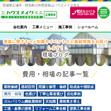
茨城県土浦市・阿見町の外壁塗装はハウスメイク牛久
電話をかける
0120-550-335
MENU
会社案内
工事メニュー
施工事例
ショールーム
塗装に関するマメ知識やイベントなど最新情報をお届け
します！
現場ブログ
費用・相場の記事一覧
屋根修繕
器材説明
雨漏り修理・修繕
助成金や補助金
費用・相場
色選び
丁寧な業者選び
劣化事例
ガルバリウム鋼板屋根材
豆知識
屋根葺き替え
工場・倉庫の塗装
リフォーム工事全般
塗装工事全般