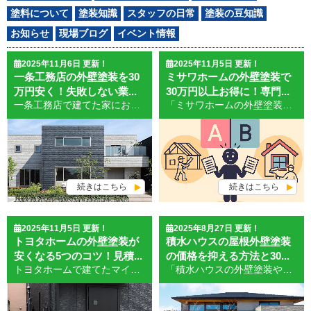
塗料について
塗装知識
スタッフの日常
塗装の豆知識
お知らせ
現場ブログ
イベント情報
2025年11月6日 更新！
2025年11月5日 更新！
一条工務店の外壁塗装を30
ミサワホームの外壁塗装で
万円安く！失敗しない業...
30万円以上お得に！専門...
一条工務店で建てた家にお住まいの方の中には、「外壁塗装を頼みたいけど、ハウスメーカーは費用が高そう…」と悩んでいる方も多いのではないでしょうか。実際に見積もりを取ってみて、その金額に驚くケースも少なくありません。 この記事では、外壁塗装を適正価格で行うためのコツや、一条工務店の家に対応できる業者選びのポイントをわかりやすく解説します。 見積もりの見方、よくある落とし穴、そして30万円以上お得になる可能性のある依頼先についても紹介しますので、ぜひ参考にしてみてください。 一条工務店の外壁塗装が高くなる理由とは？ この投稿をInstagramで見る 株式会社 一条工務店(@ichijo_official)がシェアした投稿 一条工務店の外壁塗装は、他の住宅に比べて見積もり金額が高くなる傾向があります。その理由のひとつが、ハウスメーカー特有の発注構造にあります。 多くの場合、一条工務店は自社で施工せず、提携する下請け業者に工事を依頼する形を取っています。その過程で営業会社、管理会社、施工会社といった複数の業者が関与し、中間マージンが加算されるため、価格が割高になるのです。 さらに、一条工務店の住宅は「外壁タイル仕上げ（ハイドロテクトタイルなど）」が多く採用されています。これらの外壁はメンテナンス周期が長く、高耐久ではありますが、いざ補修や再塗装が必要になった際には特殊な施工技術が求められることもあり、「ハウスメーカーでなければ対応できない」という説明がされがちです。 しかし実際には、構造や仕様を理解した外壁塗装の専門業者であれば、同等の品質で対応可能な場合も多く、費用面でも30万円以上の差が出ることは十分にあり得ます。 POINTまとめ 一条工務店の外壁塗装は中間マージンで高額になりがち 外壁に採用されている特殊タイルも費用高騰の要因 対応実績のある専門業者であれば、コストを抑えて施工可能 一条工務店の構造と保証制度の特徴をチェック この投稿をInstagramで見る 株式会社 一条工務店(@ichijo_official)がシェアした投稿 一条工務店の住宅は、高性能な断熱性・耐震性に加え、「長期保証」や「外壁タイルの高耐久性」など、安心感のある仕様が特徴です。しかし、この仕様と保証の内容を正しく理解しないと、外壁塗装の判断を誤る可能性もあります。 まず、構造面では「ツーバイフォー（2×4）工法」や「2×6工法」などのパネル構造を採用しており、壁面そのものが構造強度の一部を担っているため、外壁にダメージがあると建物全体に影響を及ぼす可能性があります。 また、一条工務店の代表的な外壁材である「ハイドロテクトタイル」は、親水性のセルフクリーニング機能があり、10年・15年と長く美観を保てる反面、目地やシーリングの劣化、タイル剥離といったメンテナンスポイントは避けて通れません。 保証制度についても、 構造耐力上主要な部分や雨水侵入防止部分は、初期30年保証（条件により延長あり） ただし、外壁タイルやシーリングは消耗品扱いのため、10年～15年で補修が必要になることも となっており、保証を延長するには有償点検や指定メンテナンスを受ける必要があるのが一般的です。 結果として、「保証があるから大丈夫」と思っていたら、実は外壁メンテナンスは保証対象外だった」「思ったよりも費用がかかった」というケースも少なくありません。 POINTまとめ 一条工務店は高気密・高断熱構造で、外壁が強度にも関わる重要な部分 ハイドロテクトタイルは耐久性が高いが、メンテナンスフリーではない 長期保証の維持には有償点検や定期補修が必要 外壁塗装を30万円安くするための5つのポイント この投稿をInstagramで見る 株式会社 一条工務店(@ichijo_official)がシェアした投稿 一条工務店の家であっても、外壁塗装はハウスメーカーに頼まなくても問題ありません。適切な専門業者に依頼することで、費用を30万円以上抑えられるケースもあります。以下の5つのポイントを押さえて、賢く外壁塗装を進めましょう。 ① ハウスメーカーの見積もりをそのまま受け入れない ハウスメーカーからの見積もりは、中間業者の手数料が含まれているため高くなりがちです。まずは金額と内容を冷静に見直し、相場と比較しましょう。 ② 相見積もりを取る 少なくとも2〜3社から見積もりを取り、価格だけでなく、内容や説明のわかりやすさも比較することが重要です。結果的に、同じ工事内容でも30万円以上の差が出ることがあります。 ③ 一条工務店の仕様に詳しい業者を選ぶ 特殊な構造やタイル外壁を理解していない業者に任せると、施工ミスや保証トラブルの原因になります。実績のある専門店を選びましょう。 ④ 助成金や補助金を活用する 茨城県土浦市・阿見町では、年度によって外壁塗装への補助金制度があることも。自治体の制度を事前に調べて活用すれば、さらに費用を抑えられます。 ⑤ 地域密着の塗装業者に依頼する 地域業者なら、中間マージンが不要で価格も抑えやすく、アフター対応も柔軟です。実際に相談して、対応力や実績を確認してみましょう。 POINTまとめ メーカー見積もりは鵜呑みにせず相場を確認 相見積もりで価格と説明力を比較 一条工務店の構造を理解した業者を選ぶ 地元の補助金制度も活用を検討 地域密着業者ならコスパもアフターも安心 見積もりで確認すべき注意点はここ！ 外壁塗装の見積もりを比較する際、単に「金額が安いかどうか」だけを見るのは危険です。安さだけに注目すると、後から追加費用が発生したり、施工の質に不満が残るケースもあります。以下の3点は、見積もりを確認するうえで必ずチェックしておきたいポイントです。 ① 工事項目が具体的に書かれているか 「塗装一式」など、ざっくりした記載の見積書は要注意です。 高圧洗浄・下地処理・下塗り・中塗り・上塗り・養生・清掃などが明記されているかをチェックしましょう。作業内容が具体的であればあるほど、信頼性の高い見積もりといえます。 ② 使用塗料の詳細が明記されているか 塗料の「種類」だけでなく、「メーカー名・商品名・耐用年数」まで記載があるかを確認しましょう。 「シリコン」「フッ素」などの表記だけでは判断がつかないことが多いため、性能と価格のバランスを比較するためにも詳細記載は必須です。 ③ 足場・諸経費が含まれているか 足場代や養生費、清掃、廃材処理、消費税などが含まれていない見積もりは、後から追加請求されるリスクがあります。 総額での比較が大切なので、「何が含まれていて、何が別料金か」を必ず確認しましょう。 POINTまとめ 作業内容が細かく記載されているか確認 塗料の種類・メーカー・耐久性を確認 足場や諸経費の有無を事前にチェック 安心・お得に頼むなら地域密着の業者がおすすめ 一条工務店の外壁塗装を、品質を保ちながら費用も抑えて行いたいなら、地域密着型の外壁塗装専門業者に相談するのがおすすめです。 大手ハウスメーカーに依頼すると、下請け・孫請け業者が関わり、その分コストが上乗せされてしまいます。対して、地域の専門業者なら中間マージンが発生しない分、価格を大きく抑えることが可能です。 また、地域密着業者は地元での信頼が命。無理な営業は少なく、丁寧な対応や施工後のアフターサービスにも力を入れていることが多いのも大きな魅力です。 一条工務店のように独自の構造や素材を使用している住宅であっても、経験豊富な専門業者であれば対応実績があります。外壁タイルの扱い、シーリング材の選定などにも慣れているため、安心して依頼できるでしょう。 POINTまとめ 地域業者なら中間マージンがなく価格を抑えられる アフターフォローや対応の早さも魅力 一条工務店の構造に対応できる専門業者を選ぶことが重要 地元の信頼できる業者に相談することで、安心かつお得に施工できる まとめ 一条工務店の外壁塗装は、ハウスメーカーに任せると高額になりがちですが、構造や仕様を理解した専門業者に相談することで、30万円以上お得に施工できる可能性があります。 安心できる品質と適正な価格、両方を大切にしたい方は、ぜひ一度、地域の専門業者にご相談ください。 最後までお読みいただき、ありがとうございました。 茨城県土浦市・阿見町周辺で外壁塗装をご検討中の方へ ハウスメイク牛久では、一条工務店の施工実績も豊富にあり、仕様に合った適切な塗装をご提案しています。 無料で見積もりと最適なご提案をさせていただきます。ご質問・ご相談だけでも歓迎ですので、まずはお気軽にお問い合わせフォームからご連絡ください。 ▶【無料点検を申し込む】
「ミサワホームの外壁塗装、そろそろ考えないと…」と思っていても、ハウスメーカーにそのまま依頼すると予想以上に費用が高くつくことも少なくありません。ですが、信頼できる専門業者に依頼すれば、施工品質を保ちつつ30万円以上お得になるケースもあるのをご存知でしょうか？ この記事では、ミサワホームにお住まいの方が外壁塗装で損をしないためのコツをわかりやすく解説します。具体的には、ハウスメーカーとの見積もりの違い、保証との付き合い方、コストを抑えるための具体策を紹介。 読了後には、自宅に合った最適な外壁塗装の依頼先を自信を持って選べるようになります。 専門業者に相談するメリットも紹介しますので、ぜひ最後までご覧ください。 ミサワホームの外壁塗装はなぜ高くなる？ この投稿をInstagramで見る ミサワホーム株式会社｜ハウスメーカー(@misawahomes)がシェアした投稿 ミサワホームの外壁塗装は、一般の塗装専門業者に比べて高額になるケースが非常に多いです。その理由は、ハウスメーカー特有の施工体制と構造の特殊性にあります。 多くの場合、ハウスメーカーは外壁塗装を自社で行わず、提携している下請け業者に外注しています。この際、営業会社・元請け・施工会社など複数の中間業者が介在するため、中間マージンが発生し、総額が割高になってしまうのです。 加えて、ミサワホーム独自の「パネル構造」「モノコック構造」といった住宅仕様も、価格が高くなる要因の一つとされています。 パネル構造は、工場で精密に作られた外壁パネルを現場で組み立てる方式で、つなぎ目のシーリング処理やパネル保護の塗装が繊細さを要するため、対応経験が少ない業者では施工が難しいとされます。 モノコック構造は、建物全体で地震や風の力を受け止める構造で、壁が建物の強度を担っているため、適切な下地処理や塗膜管理ができないと建物性能に悪影響を与える可能性があるのです。 こうした構造上の特徴を理由に、ハウスメーカーからは「専門業者では対応が難しい」「保証外になる恐れがある」といった説明をされることもあります。 しかし実際には、ミサワホームの外壁仕様を理解している専門業者であれば、正確な工程管理と塗装知識に基づいて対応可能です。 そのため、同じグレードの塗料・施工品質であっても、30万円以上費用を抑えられるケースが多く報告されています。 POINTまとめ ハウスメーカーは下請け依存のため中間マージンが発生しやすい パネル構造・モノコック構造は丁寧な施工が必要だが、専門業者でも対応可能 結果として、ハウスメーカーより30万円以上安くなることもある ミサワホームの保証制度と外壁メンテナンスの関係 この投稿をInstagramで見る 北陸ミサワホーム施工事例(@hokuriku_misawa_cases)がシェアした投稿 ミサワホームの住宅は、構造の信頼性だけでなく、長期保証制度が充実している点も特徴です。しかし、外壁塗装に関しては、保証の仕組みと実際のメンテナンス費用のバランスを理解しておくことが重要です。 たとえば、構造体には最長35～60年の長期保証が付帯する一方で、外壁や防水といった「雨水の侵入を防ぐ部分」は、10年〜15年目で保証が切れることが多く、以降は有償メンテナンスが必要になります。 このとき、ハウスメーカー指定のタイミングで有償点検・補修工事を受けないと、保証の延長ができない仕組みになっており、これが結果として「ハウスメーカーに頼むしかない」という状況を生み出しています。 しかし、実際にその有償点検やメンテナンスには、 足場費用 シーリングの打ち替え 外壁塗装一式 などが含まれ、合計で50万円〜100万円以上かかるケースもあります。 保証を継続するための費用と、実際に得られるメリットを冷静に比較することが重要です。必ずしも「保証＝お得」とは限らず、適切な施工がされれば、保証外でも十分に長持ちする塗装が可能です。 POINTまとめ 外壁の保証は10～15年程度で、有償点検後に延長される仕組み 有償メンテナンス費用は50～100万円以上になることも 保証にこだわるあまり、割高な工事を選ばないよう注意が必要 外壁塗装を30万円以上お得にする5つのコツ この投稿をInstagramで見る ミサワホーム近畿｜滋賀｜京都｜奈良｜大阪｜和歌山｜兵庫(@misawa_home_kinki)がシェアした投稿 「ミサワホームの外壁塗装は高い」と感じている方にこそ知っていただきたいのが、賢く依頼して30万円以上お得にする5つのポイントです。無理にコストを削るのではなく、品質を保ちながら適正価格で依頼するためのコツを紹介します。 ① ハウスメーカーの見積もりは鵜呑みにしない まず最も重要なのは、ミサワホームから提示された見積もりをそのまま信じないこと。中間マージンが含まれているため、施工費が相場より高くなっている可能性があります。 ② 相見積もりを複数社から取る 専門業者に相談し、最低でも2～3社から見積もりを取りましょう。同じ仕様でも10万円以上の差が出ることは珍しくなく、ハウスメーカーとの比較で30万円以上安くなる例もあります。 ③ ミサワホームの構造を理解した業者を選ぶ パネル構造・モノコック構造の理解が不十分な業者に依頼すると、施工不良や保証トラブルの原因になります。実績があり、構造の特性に適した施工法を提案できる業者を選びましょう。 ④ 補助金や助成金の情報をチェック 地域によっては、外壁塗装に使える補助金制度があります。土浦市や阿見町などでも制度が実施されることがあるため、自治体のサイトで確認しておくと、さらに費用を抑えられる可能性があります。 ⑤ 地元の塗装専門店を活用する 中間マージンのない地域密着の塗装業者に直接依頼することで、費用を大幅に削減可能です。技術力・対応力も含めて信頼できる業者を見つけることで、安く・安心な工事が実現できます。 POINTまとめ ハウスメーカーの見積もりだけで判断しない 相見積もりで適正価格を知る ミサワホームの構造に詳しい業者を選ぶ 助成金制度も活用可能 地元業者なら中間コストをカットできる 見積もりで失敗しないための注意点とは？ 外壁塗装の見積もりは、金額だけを見て判断してしまうと、後から追加費用が発生したり、仕上がりに不満が残るリスクがあります。ここでは、後悔しないための3つの見積もりチェックポイントを紹介します。 ① 工事項目が具体的に記載されているか 「外壁塗装一式」や「工事一式」といった曖昧な表現だけの見積もりは要注意です。 下地処理・高圧洗浄・下塗り・中塗り・上塗り・養生・清掃など、各作業工程が細かく明記されているかを確認しましょう。不明点は遠慮せず質問を。 ② 使用塗料の詳細が書かれているか 塗料の種類だけでなく、メーカー名・商品名・グレード（例：シリコン・フッ素など）・期待耐用年数が記載されているかをチェックしましょう。同じ「シリコン塗料」でも、性能や価格はピンキリです。 ③ 足場費・諸経費が含まれているか 見積もりに足場代・養生費・清掃・廃材処理・消費税などが含まれていない場合、あとから追加請求される恐れがあります。 総額で比べることが大切で、見積書に記載がない費用については、事前に確認しておきましょう。 POINTまとめ 工事項目が細かく明記されているか確認 塗料のグレード・耐久性を確認 足場や諸経費が含まれているか要チェック 地域密着の塗装専門店に依頼するメリットまとめ 外壁塗装で「費用」「品質」「対応力」のすべてを重視するなら、地域密着型の塗装専門店に依頼するメリットは非常に大きいです。特にミサワホームのように独自構造を持つ住宅では、経験豊富な地元業者の対応力が安心感につながります。 ✅ 中間マージンがなく価格が抑えられる 地域の専門店に直接依頼すれば、ハウスメーカーのように下請け・孫請け業者を通さないため、費用がシンプルで安く抑えられます。同じ工事内容でも、30万円以上の差が出ることもあるのです。 ✅ アフターフォローや対応がスピーディ 地元の業者は、施工後の不具合やトラブルにもすぐに対応できる距離感にあります。ミサワホームのような構造特有のメンテナンスにも柔軟に対応できるため、長期的な安心感も大きな魅力です。 ✅ 構造を理解した適切な施工が可能 信頼できる地元業者であれば、ミサワホームのパネル構造・モノコック構造にも対応実績があるため、安心して任せられます。施工前にきちんと診断を行い、建物に最適な塗装仕様を提案してくれます。 ✅ ハウスメイク牛久なら地域実績多数 たとえば、茨城県土浦市・阿見町を中心に活動する「ハウスメイク牛久」では、ミサワホームの住宅にも多数の施工実績があり、構造理解・塗料選定・適正価格のすべてに自信を持って対応しています。 POINTまとめ 中間マージンがなく費用を抑えられる 地域密着ならではの対応力とスピード感 ミサワホーム構造にも対応できる専門知識 地元の施工実績が豊富で安心して任せられる まとめ ミサワホームの外壁塗装は、構造や保証の関係からハウスメーカーに頼むのが一般的ですが、実は地域の専門業者に相談することで、同等の品質で30万円以上お得になるケースもあります。 自宅の構造や予算に合わせた最適な選択をするために、ぜひ一度、専門業者の提案を比較してみてください。 最後までお読みいただき、ありがとうございました。 茨城県土浦市・阿見町周辺で外壁塗装をご検討中の方へ ハウスメイク牛久では、ミサワホームの施工実績も豊富にあり、仕様に合った適切な塗装をご提案しています。 無料で見積もりと最適なご提案をさせていただきます。ご質問・ご相談だけでも歓迎ですので、まずはお気軽にお問い合わせフォームからご連絡ください。 ▶【無料点検を申し込む】
続きはこちら
続きはこちら
2025年11月5日 更新！
2025年8月27日 更新！
トヨタホームの外壁塗装が
積水ハウスの屋根外壁塗装
安くなる5つのコツ！見積...
の価格を抑える方法と30...
トヨタホームで建てたマイホームの外壁塗装、そろそろ時期かな…と感じつつも、「ハウスメーカーに頼むと高額になるのでは？」と不安に感じていませんか？ 外壁塗装は大きな出費になるため、適正価格や信頼できる業者選びに悩む方は少なくありません。 そんなあなたのために、この記事でトヨタホームの住宅における外壁塗装を、品質を落とさずお得に行うための5つのコツをご紹介します。 トヨタホームの外壁塗装で失敗せず、無駄な出費を避ける判断力が身につきます。 おすすめの依頼先も紹介していますので、ぜひ最後までご覧ください。 トヨタホームの外壁塗装はなぜ高くなりがち？ この投稿をInstagramで見る トヨタホーム株式会社(@toyotahome_official)がシェアした投稿 トヨタホームで建てた住宅の外壁塗装は、一般的な工務店やリフォーム業者に比べて費用が高くなりがちです。 その理由のひとつは、ハウスメーカー特有の中間マージン。施工は提携業者に外注されるケースが多く、営業会社・施工会社・管理会社といった複数の業者が関わるため、その分コストが上乗せされる仕組みです。 また、トヨタホームは独自の外壁仕様（鉄骨ユニット構造やALC外壁など）を採用しており、対応可能な業者が限られているため、選択肢が狭まり、価格交渉がしづらいという側面もあります。 実際に「ハウスメーカーに見積もりを依頼したら、思った以上に高額だった」という声は非常に多く寄せられています。適正価格を知らないまま契約してしまうと、数十万円単位の損失につながることも。 ハウスメーカーに頼む安心感はあるものの、費用を重視するなら他の選択肢を検討する価値は大いにあります。 POINTまとめ トヨタホーム経由の外壁塗装は中間マージンが発生しやすい 独自仕様により、対応できる業者が限られる 適正価格を知らないと割高になる可能性がある 構造は最大40年保証、防水は20～30年！雨水対策の落とし穴 出典：トヨタホーム東京(toyotahome-tokyo.com) トヨタホームの住宅は、「構造体の初期保証40年」「最長で60年の長期保証」が設けられており、業界でもトップクラスの保証制度です。しかし、この保証はすべての部位に均一に適用されるわけではありません。 特に注意したいのが、「雨水の侵入を防止する部分」に関する保証です。使用されている屋根材によって初期保証が異なり、陶器瓦以外の場合は防水保証が20年程度に設定されていることが一般的です。 また、20年・30年といった節目には有償の点検やメンテナンスを受けないと、長期保証が延長されない仕組みになっています。つまり、保証があるからといって安心しきっていると、必要な時に「保証対象外」となるケースも起こり得るのです。 では、これらの有償点検にはどれくらいの費用がかかるのでしょうか？ トヨタホームの資料や実際の施主の声によれば、15年〜30年点検時の有償メンテナンスには10万円〜60万円程度が発生する場合があり、状況によってはそれ以上の費用になることもあります。たとえば、足場代や防水工事、外壁塗装、シーリングの打ち替えなどがセットで必要になると、1回のメンテナンスで50万円超になることも。 このように、「保証があるから安心」と思っていても、維持するには思った以上に費用がかかることが多いのです。 保証制度そのものは魅力的ですが、トータルで考えたときに「ハウスメーカーに任せっぱなし＝割高になる」というケースは少なくありません。必要な部分だけを見極め、地元の信頼できる専門業者に相談する選択肢を持つことが、無駄な出費を避けるポイントになります。 POINTまとめ 構造体は40〜60年保証、防水部分は20〜30年が一般的 有償点検・メンテナンスには10〜60万円程度かかることも 長期保証を維持するには継続的な支出が必要になる トータルで見ると「思ったより高くつく」ケースが多い 外壁塗装を安くする5つのコツを紹介 出典：トヨタホーム東京(toyotahome-tokyo.com) 外壁塗装を適正価格で、かつ高品質に仕上げるには、いくつかのコツを押さえておくことが重要です。ここでは、トヨタホームの戸建て住宅にお住まいの方向けに、外壁塗装をお得に進める5つのポイントをご紹介します。 ① 複数社から相見積もりを取る まず基本中の基本が「相見積もり」です。1社だけの見積もりでは適正価格が分かりません。ハウスメーカーだけでなく、地元の塗装専門業者にも依頼し、内容・価格・対応の丁寧さを比較しましょう。 ② ハウスメーカーの見積もりを鵜呑みにしない ハウスメーカーの見積もりは、実際の施工費に加えて中間マージンが含まれていることが多く、相場よりも数十万円高くなる傾向があります。「高いのは仕方ない」と思わず、一度内容を他社に見せて相談してみることが大切です。 ③ トヨタホームの仕様に対応できる業者を選ぶ トヨタホームは独自の構造（鉄骨ラーメン構造やALC外壁など）を採用しているため、その仕様に精通した業者を選ぶ必要があります。対応実績があるか、正しい塗料と施工法を理解しているかを確認しましょう。 ④ 助成金・補助金制度を活用する 自治体によっては、外壁塗装に対する補助金制度がある場合があります。茨城県土浦市や阿見町でも、年度ごとに助成金の募集があるため、事前に市役所などで確認し、使える制度は積極的に活用しましょう。 ⑤ 地元密着の専門業者に相談する 地元業者は、中間コストが発生しない分だけ、価格が抑えられる傾向があります。また、土地柄や気候、地域の施工実績にも詳しいため、信頼性も高いです。アフターサポートも受けやすいのが利点です。 POINTまとめ 相見積もりは必ず取る ハウスメーカー見積もりをそのまま信じない トヨタホームの仕様に詳しい業者を選ぶ 助成金の有無を確認する 地元業者を候補に入れるとコスパ良好 見積もりで注意すべき3つのチェックポイント 外壁塗装の見積もりは、単に「金額の安さ」だけで判断すると後悔するリスクが高いです。適正価格で、かつ安心できる工事を受けるためには、見積もり内容のチェックポイントをしっかり押さえておくことが大切です。 ① 工事項目が具体的に記載されているか 「外壁一式」や「補修込み」など、ざっくりとした表現だけの見積もりは要注意です。下地処理・高圧洗浄・下塗り・中塗り・上塗り・養生など、作業内容が細かく明記されているかを確認しましょう。不明点があれば、必ず質問を。 ② 塗料の種類・メーカー名・耐用年数が書かれているか 使用する塗料の詳細は、仕上がりや耐久性に直結する重要ポイントです。「シリコン塗料」や「フッ素塗料」といった種類だけでなく、メーカー名・製品名・耐用年数が明記されているかもチェックしましょう。 ③ 足場費用や諸経費が含まれているか 「後から追加費用が発生した」というトラブルの多くは、最初の見積もりに必要な費用が含まれていなかったケースです。足場代、養生、清掃、廃材処理、消費税など、工事に必要なすべての費用が含まれているかを事前に確認しましょう。 POINTまとめ 作業工程が詳細に記載されているかチェック 使用塗料の情報（メーカー名・耐用年数）を確認 足場や清掃などの必要経費が見積もりに含まれているか確認 地域密着の専門店なら、より安く・安心に依頼できる理由 外壁塗装を「適正価格で、なおかつ安心して任せたい」と考えるなら、地域密着型の塗装専門店が非常におすすめです。特にトヨタホームのような鉄骨系住宅でも、実績豊富な地元業者であれば、品質と価格のバランスを両立した工事が可能です。 まず大きなメリットは、中間マージンが発生しないこと。ハウスメーカーのように下請け業者を複数挟む必要がなく、施工を行う職人と直接やり取りができるため、その分コストが抑えられます。 また、地域に根ざした業者は、施工後のアフターフォローも丁寧です。「なにか不具合があったときにすぐ来てくれる」「地域の気候や建材に詳しい」といった強みがあり、長期的な安心感につながります。 例えば、ハウスメイク牛久のように茨城県内で多数の施工実績を持ち、トヨタホームの外壁塗装にも対応している専門業者であれば、外壁材や構造への理解も深く、安心して相談できる体制が整っています。 費用面・技術面・対応面すべてをバランス良くクリアしたい方は、まずは地元の信頼できる塗装業者に見積もり相談してみることをおすすめします。 POINTまとめ 地元業者は中間マージンがなくコストを抑えやすい アフターフォローや対応の柔軟性が高い トヨタホームに対応できる実績を持つ業者を選ぶと安心 「まずは見積もり相談」が第一歩 まとめ トヨタホームの外壁塗装は、ハウスメーカーに任せると高額になるケースが多く、保証内容や有償点検の実情を踏まえると「思ったよりコストがかかった」と感じる方も少なくありません。 この記事が、外壁塗装を適正価格で、かつ安心して行うための参考になれば幸いです。最後までご覧いただき、ありがとうございました。 茨城県土浦市・阿見町周辺で外壁塗装をご検討中の方へ ハウスメイク牛久では、トヨタホームの施工実績も豊富にあり、仕様に合った適切な塗装をご提案しています。 無料で見積もりと最適なご提案をさせていただきます。ご質問・ご相談だけでも歓迎ですので、まずはお気軽にお問い合わせフォームからご連絡ください。 ▶【無料点検を申し込む】
「積水ハウスの外壁塗装や屋根塗装は高い…」と感じたことはありませんか？実は、ちょっとした工夫や業者選びで価格を20～30％抑えつつ、30年保証も活かせる方法があるのをご存じでしょうか。 この記事では、積水ハウスの戸建てに住む方が安心して外壁・屋根塗装を任せられるために、費用を抑えるコツや実際の事例、30年保証の落とし穴と注意点まで、専門家目線で徹底解説します。 ご自宅に最適な塗装プランと無駄な出費を避けるポイントがしっかり分かります。ぜひ最後までご覧ください。 積水ハウスの外壁塗装が高額になる理由とは 積水ハウスの屋根・外壁塗装の見積もりを見て「思ったより高い」と感じる方は少なくありません。最大の理由は、独自の外壁材や金属サイディング、フッ素塗料など高機能部材の採用と、厳格な施工基準です。積水ハウスの定番である「ダインコンクリート」や「ベルバーン」などは、一般的な戸建てと違い、専用塗料や工法が必要です。 また、30年保証など長期保証制度を維持するため、施工にはメーカー指定の専門業者や純正部材の使用が求められます。これが費用アップの主因となっています。 出典：積水ハウス（ダインコンクリート、ベルバーン） さらに、保証を重視した結果、見積もり金額には保証料・アフターサービス費用も含まれるため、同じ30坪の戸建てでも200万円前後になることが一般的です。 一方、一般リフォーム業者の場合、施工単価や材料費を抑えやすく、見積もり額に50万円以上の差が出ることも多くあります。 POINTまとめ 積水ハウスは高機能外壁材と専用塗料が標準 30年保証を維持するための厳しい施工ルール 保証料・サービス費用も価格に上乗せされる 他社と比較してわかる積水ハウス独自の仕様 積水ハウスの戸建て住宅は、他のハウスメーカーと比較しても、外壁材・屋根材の種類や工法が非常に多様で独自性が強いのが特徴です。 特に有名なのが「ダインコンクリート」「ベルバーン」「親水性セラミックコート外壁」などの独自外壁。これらは優れた断熱性や耐久性を持ちますが、メンテナンスや塗り替え時には専用塗料や特殊な下地処理が必須となり、一般的なサイディングボードやモルタル外壁とは異なります。 また、屋根も積水ハウス独自の金属瓦やカラーベスト、フラット屋根用防水シートなどが多用されており、それぞれに合った補修・塗装工法が必要です。 出典：積水ハウス 一方、他の大手メーカー（例：パナソニックホームズ、ダイワハウスなど）は比較的汎用的な外壁材を採用しているため、地元業者でも工事対応しやすく、価格競争も生まれやすいです。 積水ハウスの場合は、施工実績が豊富で、メーカー仕様に精通した業者に依頼する必要がある点も大きな特徴です。 POINTまとめ ダインコンクリートやベルバーンなどの独自素材 外壁・屋根ともに専用塗料や施工方法が必須 汎用性が低いため、専門業者の選定が重要 外壁・屋根塗装の価格を30％抑える具体策 積水ハウスの屋根・外壁塗装費用を本当に30％近く抑えるには、相見積もりの徹底と、信頼できる業者選びが重要です。 たとえば、積水ハウスリフォーム（メーカー系）から提示された外壁・屋根塗装の見積もりがおよそ210万円（30坪2階建ての場合）だった事例があります。しかし、積水ハウス施工実績の豊富な地元専門業者に相談したところ、同じ工事内容・純正塗料使用で150万円程度に抑えられたというケースも実際に少なくありません。 出典：積水ハウス 費用差が出る理由は、メーカー系は施工管理や保証料、人件費など間接コストが上乗せされているためです。一方、地元業者であっても、積水ハウス特有の外壁材や工法、保証制度に対応できるプロを選ぶことで、必要な品質と保証を両立しながら価格だけ下げることができます。 相見積もりの際は、「積水ハウス施工実績」「純正塗料・部材対応」「保証内容」を必ず比較しましょう。 また、閑散期（例：梅雨明けや年末年始）を狙うことで、さらに10％前後の値引き交渉ができる場合もあります。 自社では、積水ハウス住宅の塗装・リフォーム実績が豊富なプロが直接対応し、品質と価格のバランスにこだわった見積もりをご提案しています。ぜひ、まずはお気軽にご相談ください。 POINTまとめ メーカー見積もりから30％近くコストダウンできる実例多数 「施工実績・純正部材・保証」の3点で業者を厳選 自社は積水ハウス対応のプロが直接見積もり・施工 30年保証を活かすための注意点と落とし穴 積水ハウスの大きな魅力である「30年保証」ですが、条件や手続きに注意しなければ、思わぬ落とし穴にはまってしまうこともあります。 まず、長期保証を維持するには「定期点検の受診」「メーカー指定の工事内容・部材でのメンテナンス」が必須です。例えば、外壁塗装や屋根工事を非認定業者や不適合塗料で行った場合、保証が打ち切りになるリスクがあります。 また、「純正部材の適合範囲」や「保証更新時の申請方法」も見落としがちです。たとえば、一部のシーリング打ち替えや屋根防水工事は、適合品であっても工事写真や記録の提出が求められます。 万が一、記録や申請を怠ると、たとえしっかりした施工でも保証が受けられなくなる場合があるので注意が必要です。 業者選びの際は、「積水ハウスの保証条件に詳しい」「必要書類や写真記録の提出サポートがある」といった点も必ず確認してください。 自社では、保証維持に必要な工事・手続きについても丁寧にご案内し、万全のサポート体制を整えています。 POINTまとめ 30年保証維持には定期点検・メーカー指定工事が必須 非認定業者や不適合工事は保証失効のリスク 書類提出や記録管理も保証維持には重要 自社は保証条件を熟知したサポート体制 積水ハウスの塗装工事で後悔しないために 積水ハウスの屋根・外壁塗装で後悔しないためには、事前の情報収集と、信頼できる専門業者への相談が欠かせません。特に「積水ハウスの施工実績が豊富」「純正塗料・部材の対応ができる」「30年保証の条件に詳しい」業者を選ぶことで、費用面も品質面も安心して工事を任せることができます。 また、見積もり内容や工事保証、アフターサポート体制を契約前にしっかり確認しておくことも大切です。疑問点があれば、その場で遠慮なく質問しましょう。 さらに、万が一トラブルや追加工事が発生した場合も、サポート体制の整った業者であれば迅速に対応できます。 自社では、積水ハウスの塗装工事を数多く手掛けてきた専門スタッフが、「品質・保証・価格」のすべてにこだわったご提案と、きめ細やかなアフターサポートをお約束します。ぜひ、安心してご相談ください。 POINTまとめ 施工実績・保証・対応力で業者を厳選 契約前に内容やサポート体制を細かく確認 自社は積水ハウス専門の安心対応 積水ハウスの屋根外壁塗装の価格を抑える方法と30年保証の注意点まとめ 本記事では、積水ハウスの戸建て住宅にお住まいの方へ向けて、屋根・外壁塗装の費用を30％抑える具体策や、他社との違い、30年保証の注意点について専門家の視点で詳しくご紹介しました。 塗装工事は住まいの資産価値を守る大切なメンテナンスです。正しい知識と信頼できる業者選びで、安心・納得の工事を実現しましょう。最後までお読みいただき、誠にありがとうございます。 「積水ハウスの外壁塗装で費用を抑えつつ、保証や品質も重視したい」とお考えの方は、ぜひ当社にご相談ください。 積水ハウス住宅の外壁・屋根塗装に精通した専門スタッフが、無料で見積もりと最適なご提案をさせていただきます。ご質問・ご相談だけでも歓迎ですので、まずはお気軽にお問い合わせフォームからご連絡ください。 ▶【無料点検を申し込む】