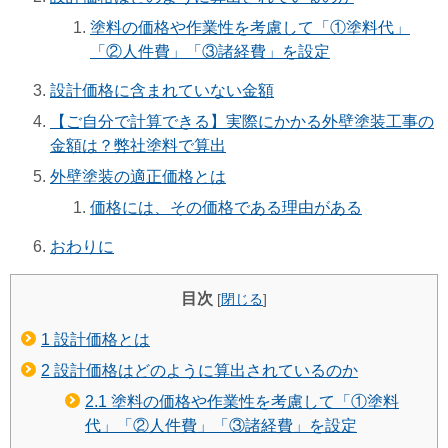
塗料の価格や作業性を考慮して「①塗料代」
「②人件費」「③諸経費」を設定
設計価格に含まれていない金額
【ご自分で計算できる】実際にかかる外壁塗装工事の
金額は？弊社塗料で算出
外壁塗装の適正価格とは
価格には、その価格である理由がある
おわりに
目次
[
閉じる
]
1
設計価格とは
2
設計価格はどのように算出されているのか
2.1
塗料の価格や作業性を考慮して「①塗料
代」「②人件費」「③諸経費」を設定