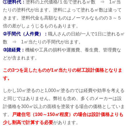
①塗料代：
塗料の上代価格/１缶で塗れる㎡数 ⇒ 1㎡当
たりの塗料代が出ます。塗料によって塗れる㎡数は違って
きます。塗料代金も高額なものはノーマルなものの３～５
倍の差がしょうじるものもあります。
②手間代（人件費）：
職人さんの日給/一人で1日に塗れる㎡
数 ⇒ 1㎡当たりの手間代が出ます。
③諸経費：
機械や工具の損料や運搬費、養生費、管理費な
どが含まれます。
この3つを足したものが1㎡当たりの材工設計価格となりま
す。
しかし10㎡塗るのと1,000㎡塗るのでは経費や効率を考える
と同じではありません。
弊社も含め、多くのメーカーは設
計価格を300㎡以上の面積を塗装する場合の価格としていま
す。
戸建住宅（100～150㎡程度）の場合は設計価格よりも
少し割高で計算する必要
があります。