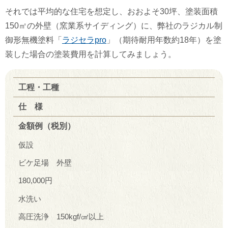
それでは平均的な住宅を想定し、おおよそ30坪、塗装面積
150㎡の外壁（窯業系サイディング）に、弊社のラジカル制
御形無機塗料「
ラジセラpro
」（期待耐用年数約18年）を塗
装した場合の塗装費用を計算してみましょう。
工程・工種
仕 様
金額例（税別）
仮設
ビケ足場 外壁
180,000円
水洗い
高圧洗浄 150kgf/㎠以上