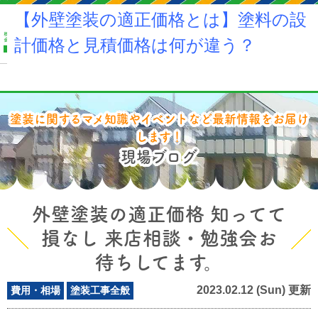
茨城県土浦市・阿見町の外壁塗装はハウスメイク牛久
【外壁塗装の適正価格とは】塗料の設
電話をかける
計価格と見積価格は何が違う？
0120-550-335
MENU
会社案内
工事メニュー
施工事例
ショールーム
塗装に関するマメ知識やイベントなど最新情報をお届け
します！
現場ブログ
外壁塗装の適正価格 知ってて
損なし 来店相談・勉強会お
待ちしてます。
2023.02.12 (Sun) 更新
費用・相場
塗装工事全般