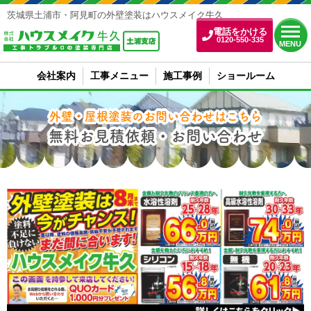
茨城県土浦市・阿見町の外壁塗装はハウスメイク牛久
電話をかける
0120-550-335
MENU
会社案内
工事メニュー
施工事例
ショールーム
外壁・屋根塗装のお問い合わせはこちら
無料お見積依頼・お問い合わせ