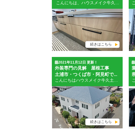
こんにちは、ハウスメイク牛久 土浦支店WEB担当のSAITOです。 日々業務に追われあっという間に2021年もあと1か月と10日ほどになりました。弊社では12月26日までの営業とさせていただき、2022年度は1月7日から業務再開となります。外壁塗装・屋根塗装・屋根葺き替え専門店としてハウスメイク牛久の認知度はたかまってきたと実感した１年となりました。現場足場幕・新聞の折込広告・WEBなどで目にする機会も他社に比べ多くなっています。会社に力がないとこのような結果にはなりません。それでも外装工事以外の認知度はまだまだ低いです。２０２２年以降の課題は相談件数、顧客件数を増やすためにWEBのBLOGなどを通し宣伝をしていくことです。弊社で行ったリフォーム事例などもどんどん載せていきたいと思います。 WEB担当者として選任され仕事に就き１年が経とうとしています。まだまだGogleやYahooのWEB自然検索順位が高まらず苦労しております。私も勉強しながら奮闘しております。スマホでの検索や画面を意識しながらブログを書いていますが、ワードプレスというブログは使いにくいです。スマホ画面でのレビューや編集ができないのです。みにくいところが多々ございますがお許し下さいませ。パソコン上での作業を６１歳でするとは思っていませんでした。もっと若いときに勉強しておけばよかったと思っております。 さて、現在私の自宅はハウスメイク牛久にて駐車場の新設工事を行っております。リフォームモデルとしてちょこちょこリフォームを行ってはいますが今回は外溝含めたリフォーム工事です。（塗装は以前に済ませたので） 阿見町に在住して築３２年となった自宅をどれだけ蘇らせるリフォームができるか試しております。今月末からは駐車スペースが１台しかないので、外構を壊し、土を掘削し駐車スペースを別のところに１台分新設します。亡き親父が新築時に庭石屋さんに騙された大きな石がたくさん～あります。人力では動きもしないです。道路面より１ｍ２０センチくらい土が盛られて家が建っています。掘削しないと駐車スペースができないのです。 まずはユニック車で大きな石をまず撤去してもらいました。だいぶすっきりしました。自分で少し土を掘ってみましたが所詮無理でした。結果として道路面と同じ高さの部分は分厚いコンクリートでできていましたので。 このスペースを掘削して（1.2mほど掘り下げる）コンクリート打設しブロックを擁壁します。下記画像は施工前の古い写真。５年前位。 完成写真。塗装は２年前に外壁・屋根塗装を行いました。２色分け 関西ペイント：ダイナミックトップ（ラジカル制御形塗料） 外溝に使ったフェンスの紹介 LIXILフェンスABY33型 フェンス取付材料費含む工事費は約16万円。駐車場工事は約60万円程です。（社員価格かも） 新設したブロックに新規にフェンスを付ける予定です。玄関ドアがオータムブラウンなのでフェンスもオータムブラウンに合わせる予定です。道路側にはブロックがなくなるのでスペースガード（伸縮ポール埋め込み型）を設置したいと思っています。カーゲートや伸縮門扉などが設置できない場合にスペースガードは有効な策です。結果スペースガードはつけませんでした。解放感あった方が広く感じるので。 我が家のぐちゃぐちゃ８畳和室。リフォームするとこんな感じです。３０年経ちましたが新築並みにキレイになりました。ハウスメイク牛久は塗装専門店ですが内装も外装もリフォームは全般的に得意です。近隣のリフォーム会社さんよりもいい仕事してます。職人がいい人であり熟練してます。（塗装職人も熟練してます） リフォーム業者選びで成功するためには その壱 ・ホームページなどで会社概要を調べる。（資本金や建築業許可票など）有資格者が在籍しているか確認する。・リフォーム総合サイトなどでの選択は避ける。（登録業者の実態が正確につかめない。遠方からの業者などでは今後懇意に頼めない）広告などで問合せをした場合には紹介されている工事内容をしっかりと聞く事。（どこまで工事に含まれているか、商品は品番やカラーなどもしっかりと聞く）システムキッチンなどは扉のグレードによってまったく金額が違ったり、トイレなども機能が違ってくる。フローリングなどはフローリング材によって質感がまるで違ったりしますので。担当者になった営業によって提案内容や商材の選び方がまるっきり違ってきます。あいまいな答えしか出せない場合は注意して下さい。工事に入ってからのトラブルに繋がってきます。 リフォーム業者選びで成功するためには その弐 ・商材は大事な選択肢のひとつです。例えば窓のリフォームをお願いする場合でも「単層ガラス」「複層ガラス」「トリプルガラス」「ガラスの厚みや紫外線効果のあるなし」など幅広い商材が用意されています。ユニットバスでも同じです。生活する施主様家族の年齢層によってヒートショックの少ない床を選んだり、バスタブの高さのまたぎが低いもの、換気乾燥暖房機を入れるかどうか、４面のパネルなた掃除のしやすさなどユニットバスの商材はメーカー、グレードによって多種多様です。迷ったらTOTOのサザナと言われるほど水回りはTOTIがいいですね。床材は只今SAITOが各メーカーのカットサンプルを集めて研究中です。現在価格や内容がいいなと感じているのは「WOOD ONE」「東洋テックス」「朝日ウッドテック」の商材です。 ・玄関ドアの交換はリクシルの「リシェント」、システムキッチンは「Panasonicのラクシーナ」「LIXILのシエラ」などは価格帯も落ち着いていて機能性もデザインも気に入っています。高級感のあるのは「クリナップのステディア」「PanasonicのLシリーズ」「ヤマハのドルチェ」「クリナップのセCENTRO」などでしょうか。 ・クロスなどでは「シンコール」「トキワ」「サンゲツ」などのリフォーム用壁紙であれば良いと思います。トイレは「TOTO」「Panasonic」「LIXIL」であれば安心できます。機能的で安いものは１０万円未満で商材は用意できます。但し現在は海外工場の問題で入荷が大幅に遅延しています。 外壁・屋根工事の場合の業者選び ・地域密着型店舗で有店舗であり専門性の高いと判断できる業者を探しましょう。 ・手前味噌ではありますが茨城県県南では「ハウスメイク牛久」が一番良いですね。 ・（笑）ハウスメイク牛久は本店が牛久市栄町牛久消防署の近くにあり、土浦支店は土浦市永国の中村陸橋付近にあります。ショールームを併設しておりますので、お気軽に御相談にお越しください。 ・何度も記載しても記載しきれませんが、訪問でやってくる屋根業者の目視指摘には引っかからないように十分に気をつけて下さい。被害が続出しています。千葉市本社の、群馬県本社、東京本社などの会社が多いです。 ・どんな内容においても信頼できる専属の業者（いつでも呼んだらすぐに対応してくれる）を決めておくことをお勧めします。 ハウスメイク牛久 土浦店ショールームは、土曜日・日曜日も営業しております。 前回のブログ 工場・倉庫の塗装提案 お問い合わせはこちら↓↓↓ 無料見積り・無料診断の依頼はこちら 土浦市最大級！ショールームオープン！ ショールーム紹介はこちら 土浦市の外壁塗装＆屋根工事なら、 土浦市で数少ない自社職人在籍のハウスメイク牛久にお任せください！ 土浦市の施工事例はこちら 土浦市で創業32年、累計施工実績6,000件以上！HPで施工事例を公開中！ お得な塗装メニューはこちら 塗装の適正相場、どんな塗料があるのかをご紹介！ 職人・スタッフ紹介はこちら 無料見積り・無料診断の依頼はこちら
続きはこちら
2021年11月12日 更新！
外装専門の見解 屋根工事
土浦市・つくば市・阿見町で...
こんにちはハウスメイク牛久土浦支店 ＷＥＢ担当のＳＡＩＴＯです。 今日は朝から雨ふりです。２０２１年、例年に比べると関東茨城県付近において台風の影響は少なかったです。台風による被害・雨漏りの発生で相談が多く寄せられる時期には日に３～４件の修理相談案件がきます。土浦市には古くから建っている住宅も多く、大岩田、小岩田、小松などアップダウンした土地形状で風の影響を受けやすい場所など多数ございます。風の当たりが強いことで屋根への影響や、木作りのべニア張りの箇所などが傷み、雨漏りするケースも少なくはありません。相談案件が１０月～現在に至るまでかなり寄せられますが雨漏りの相談や古くなった住宅の改修工事の依頼なども複数よせられています。外壁・屋根専門店として牛久本店も土浦支店も認知されています。外装に関することは「もしかしたら見に来てもらえるかもしれない」と半信半疑での問い合わせがあり、雨樋交換、修理、門塀の塗装屋修理、サッシの交換相談、屋根の漆喰のなおしの依頼なども含めて、ダントツに問合せが来る会社なのです。嬉しい悲鳴です。 雨漏りの原因は大半が屋根からのものです。以前にも知り合いの友人からの雨漏り相談で守谷市まで行きました。今回はさすがにドローンだけでな判断ができませんでした。屋根にアンテナ線が張り巡らされていたことと、視界が開けないのでドローンが見えなくなるところで操作しなくてはいけなかったからです。ドローンには３方向のセンサーがついていますが肝心な真下方向にセンサーが働きません。そのため今回は屋根職人を連れて点検しました。下記画像はそのときのものです。 瓦を取り除いてみると明らかに雨水が入り込んでいる。瓦桟が腐っている状態です。和瓦タイプでのトップライト（明かりとりの窓）は雨漏りに繋がることが多いです。 トップライト周りに既存のシートは鉛のシートで処理しています。引っ張りに弱いのか穴が開いてしまいます。修繕としては、ファストフラッシュという特殊なシーとを使って処理します。。雨仕舞い、防水処理用のシートとして使われています。 震災・台風などの影響で瓦並びが波をうったようにずれてしまっている。手直し瓦のならべ直しが必要な状態です。 棟の瓦を止めている釘が浮いてしまっている状態。瓦の落下などにつながらないように締め直しが必要です。 １～２cm全体がずれ落ちているため雨水の侵入が顕著に出てしまっています。防水紙、瓦桟、瓦のならべ直しなどすべてやり遂げて雨漏りを阻止できると思われます。いずれにしても点検してよかったと御主人に言われました。基本的には塗装不要の瓦タイプですが、地震などの心配があるようでしたら重たい瓦を軽量瓦に葺き替えるのも良いかと思います [caption id="attachment_29395" align="alignnone" width="782"] 塗膜が完全に機能していない状態。新築時の色とは全くの別物のようになってしまった。防水が効いていないので藻類・カビなどの汚れが付着しています。高圧洗浄でキレイに洗い落とし塗装をすれば大丈夫です。[/caption] [caption id="attachment_29397" align="alignnone" width="781"] ガルバニウムの鋼板にリフォームした住宅です。雪止めの錆やガルバニウム鋼板の塗膜劣化が著しくなっています。塗装を施し素材をしっかりと保護する必要があります。[/caption] [caption id="attachment_29398" align="alignnone" width="780"] 一度塗り替えはされていました。黒で塗装したものがほとんど色が残っていません。材質的にはまだ耐久性が保てていますが、現在が築２５年近く担ってきてますので塗装でのメンテナンスは今回が最後と思っていた抱いた方が良いでしょう。[/caption] [caption id="attachment_29400" align="alignnone" width="781"] ２か所が破損欠損しています。人が屋根に上って踏み荒らしていない状態で、割れてしまうのはコロニアルの素材がもろくなってきていると判断できます。今回は葺き替えを提案しました。[/caption] [caption id="attachment_29401" align="alignnone" width="781"] 折半屋根（金属製）の現状として止めのボルトが錆てボロボロになっています。前回の塗装屋さんのレベルが粗悪なため、本当に塗り重ねたのだろうかと疑いたくなるところです。ボルトにはサビヤーズという部材をかぶせて保護します。屋根の下塗りはしっかりと錆止め効果の強い塗料で塗装提案します。中塗り、仕上げ塗りは高日射反射屋根用遮熱タイプが良いと思います。[/caption] [caption id="attachment_29404" align="alignnone" width="784"] 上記画像は施工前[/caption] [caption id="attachment_29403" align="alignnone" width="786"] 上記写真２枚は施工後[/caption] 屋根のメンテナンスとしては塗装が手っ取り早いですが、塗装は素材保護以外の機能がありません。耐久性的には８～１５年（塗料によって差が生じる）が限界です。メンテナンスするタイミングによっては経済的なリフォームです。最近では屋根のリフォームはガルバニウム製のカバールーフが多くなっています。「横段ルーフシリーズ」や「スーパーガルテクトシリーズ」などは硬質なウレタンフォームを挟み込んでいるため断熱効果が高くなります。また軽量ということもあり耐震効果的にも評価されています。 セメント瓦で御相談いただいたときに一番悩みます。選択肢としては塗装か葺き替えなのですが、コロニアルなどと違いカバー工法は勧められません。和瓦用のカバールーフはありますが、ただでさえ重量があるセメント瓦の上にカバー工法すれば重さの負担が否めません。葺き替えの場合はセメント瓦を下ろして下地を確認して工事しなければなりません。またモニエル系のセメント瓦は旧塗膜が中途半端に残ってしまい下地作りにかなり手間がかかります。下塗り材も乾式瓦専用シーラーを使いコストもアップします。何度も繰り返し塗り替えをするよりも予算が取れれば葺き替えが得策と思います。 塗装の予算・葺き替えの予算（屋根面積９０㎡ 仮設面積２００㎡の場合の例） 塗装予算：仮設足場約１８万円 高圧洗浄費約４万円 ３工程の塗装 高日射反射屋根用遮熱タイプ３６万円 合計５８万円 葺き替え工事：仮設足場１８万＋２万円 防水紙貼り工事（材工）１０万円 施工費（カバールーフ断熱材有・材工）８１万円 合計１１１万円 葺き替え工事（旧瓦処分）仮設足場１８万円＋２万円 既存撤去処分約３０万円 下地補修費約１０万円 施工費（断熱材入りガルバニウム鋼板・材工）８１万円 合計１４１万円 塗装工事の推奨屋根塗料 日本ペイント：ファインパーフェクトベスト（ラジカル制御形屋根用塗料）耐久年数目安１０年前後 日本ペイント：サーモアイ４F（高日射反射屋根用４フッ化フッ素樹脂塗料）耐久年数目安１５年前後 水谷ペイント：パワーシリコンマイルドⅡ（高耐候シリコン樹脂）耐久年数目安１２～１５年前後 水谷ペイント：快適サーモシリーズ（シリコン・フッ素タイプ 高日射反射屋根用塗料）耐久年数目安１２～１５年前後 プレマテックス：グラステージECO ROOF（高日射反射屋根用ラジカル制御形無機塗料）耐久年数目安１５年前後 屋根葺き替えの推奨屋根材 ニチハ：横段ルーフシリーズ（塗膜・赤錆・変褐色保証あり ガルバニう鋼板断熱材有タイプ） アイジー工業：スーパーガルテクトシリーズ（塗膜・赤錆・変褐色保証有 ガルバニウム鋼板断熱材有タイプ） LIXIL：Tルーフ（美観保証・材料品質保証有 天然石とガルバリウムハイブリッド屋根材） 株式会社ルーフタイルグループジャパン：DECRA セネター・コロナ・ミラノ（美観保証・材料品質保証有 天然石とガルバリウムハイブリッド屋根材） ハウスメイク牛久 土浦店のショールームに展示がありますので是非お立ち寄りの際にご覧ください。御来店お待ちしております。 工場・倉庫の塗装提案 お問い合わせはこちら↓↓↓ 無料見積り・無料診断の依頼はこちら 土浦市最大級！ショールームオープン！ ショールーム紹介はこちら 土浦市の外壁塗装＆屋根工事なら、 土浦市で数少ない自社職人在籍のハウスメイク牛久にお任せください！ 土浦市の施工事例はこちら 土浦市で創業32年、累計施工実績6,000件以上！HPで施工事例を公開中！ お得な塗装メニューはこちら 塗装の適正相場、どんな塗料があるのかをご紹介！ 職人・スタッフ紹介はこちら 無料見積り・無料診断の依頼はこちら
続きはこちら