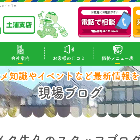
スメイク牛久
会社案内
お客様の口コミ
価格メニュー表
マメ知識やイベントなど最新情報を
現場ブログ