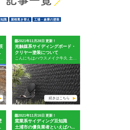
 記事一覧
豆知識
屋根葺き替え
工場・倉庫の塗装
2021年11月28日 更新！
茨
光触媒系サイディングボード・
.
クリヤー塗装について
の成功への早道です。外壁や屋根の基礎体力がなければ塗ったペンキも剥がれやすくなってしまいます。窯業系のサイディングボードで張替えが必要というケースも少なくはありません。屋根などは目視だけでは判断できないです。下から見るだけで「屋根が浮いてます、棟が取れそうです」など指摘営業をしている業者などに騙されないようにしましょう。弊社ではドローンを使い施主様にその場で確認していただけます。計測をすることが目的でなく、現状把握し適正な塗料や工事方法を考えることが重要です。痛みを止めるために下地塗りの塗料を強くしたりする必要もあるからです。できれば施主様にも一緒に住宅を見て、質疑応答を交えてながら正しい情報（いつぐらいから症状がでていたかなど・・・）も聞き取りしたいものです。 写真劣化状況 塗膜が白く粉上になってしまっています。明らかに塗装時期。 藻類が発生しています。放置しておけば壁が湿気で駄目になる可能性が。 屋根の漆喰が剥がれ落ちてしまっています。雨漏りになる前に漆喰のやり直しを。 サイディングボードが完全に防水切れから給水しボロボロに。塗装では対処できない可能性が。 サイディングボードが割れてしまっています。裏側に雨水が回らないよう対処が必要。 ２. 本音で情報を伝えるべし（予算・相見積もり・時期・ネックとなる問題など） 考えられる範囲の予算ははっきりと伝えて下さい。弊社では高額の工事を無理くりに勧めたりしません。足元を見るような提案もいたしておりません。組める予算の範囲でできるだけ内容の濃い見積提案がしたいのです。予算が合わない状態でお互いに時間を使うことは望みません。相見積もりは大歓迎ですので、そちらも遠慮なさらずに申し伝えて下さい。（見積もり期日もできるだけ沿うよう配慮しますので） ３.同時にできる仕事は提案としてしっかりと積算 塗装工事に伴う仮設足場を使ってできる工事（予算の範囲）は、事後ではコストのロスになるので工事する、しないは別としてお伝えしたいと思っております。例えば雨樋の修理・交換、破風板の金属巻き、高所サッシの修繕（雨戸の修理、交換、サッシの交換など）などです。 ４. 塗料の提案は長寿命のものから３種類位は提案 塗装工事の一番の着目点は耐久性です。誰しもが耐久年数の長いもので工事したいと思っています。「高級塗材は高いから」「５０万円も価格差があるから」など尻込みをしてしまうことはないですか。確かに「機能満載」「耐久性が２０年以上」という塗料はたくさんありますし材料費も高いです。特殊と呼ばれるほどの塗材（耐久性３０年などというふれこみの製品）は別として１５～２０年前後の耐久性が見込める塗材と溶剤シリコン系の塗材の価格差は１０～２０万円位です。それを４０万、５０万と価格差を付けて提案している会社はナンセンスです。（最低の商法を使った詐欺的なものです）３種類以上の見積もりを作らせる狙いは業者の技量を見抜くためです。最安塗料～最上位のもので５０万円以上値段が開いたらその時点で候補から外した方が良いです。（住宅のサイズが６０坪以上あれば可能性はなくもないですが３０～５０坪範囲ではないと思って下さい。） ５. 工事前打ち合わせを職人と営業と施主様で仮設足場後にすぐに行う （契約内容を職人にしっかりと確認してもらい、注意点、問題点の有無を知らせてもらえる） クレームを起こす要因の一番が工事前打合せが十分に行われないことによるものです。営業は仕事を受注したいがために、できる事、できない事の見境なく提案したりすることがあります。自分自身が職人ではないから判断を間違うこともあるでしょう。しかし工事前に施主・営業・職人の三者で現場を見ながら打ち合せを行えば修正ができます。納得いただいた上で工事を進捗させることができます。作業が終わってから「これは違う」となってしまってももとに戻せないこともあるので打合せはしっかりと。仮設足場を組んだ後ならば見えなかった場所まで確認ができるので、施主様に足場に上がって見てくださいということではありません。営業管理者と職人で上から下まで点検してもらうということです。工事前に雨戸などに傷が発見されれば、塗ったことでついた傷ではない、又はサッシに付着している塗料は工事前についたものが数か所あったなど責任の所在をきちんとしておくことが大切です。 ６. ペンキの色は後悔のないようしっかりと家族で相談し、担当者に相談して見本などを作ってもらうことも必要。 塗装の色は、なかなか決めにくいもののようです。実際の見本が小さいために色の差が分かりにくいです。室内で確認するのと外の紫外線でみるのとでは、雰囲気がまるで違ってみえますので、できれば外で外壁などに照らし合わせて確認してください。陽が当たっている個所と、日陰の場所の両方で見ると良いでしょう。現実問題として、外壁に使う外壁色は淡彩色（色が薄めのもの）・中採色（中間グレードの濃さ）・濃彩色（濃い目の色合い）・原色に近いもののなかで赤・緑・黄色・青系が顕著にでているものは材料費が違います。（詳しくは営業担当まで） 艶については全艶・７分・５分・３分・艶消しという段階から選べることが多いですが、塗料によっては全艶・５分・３分しか選択できないものもあります。詳しくは営業担当に聞いてください。外壁塗装・屋根塗装は美観を維持する（意匠性を高める）工事でもありますので、色選びは納得できるようしっかりと打合せしてください。 ７. SAIZOが気に入っている現場紹介 つくば市のお客様で、外壁塗装をいたしました。窯業系サイディングの上にジョリパット仕上げで新築時に仕上げてありました。やはりジョリパッドを左官する際のテープの継ぎ目が大きくひび割れを起こしていました。しかしながら現行の風合いを残したいとい施主様のご意向を重視し、艶無しのジョリパッドに適したシリコン系塗材を選択。補修も念入りにしたかったので、資材店（塗料店）と親方と私の三者にて現場確認を行い工事仕様を決めました。昨日１年点検にドローンを持参し撮影してきました。屋根は塗装品ではありませんが現状確認の為、撮影も行っておきました。お庭のデッキは御主人の自作でございます。 上空からのドローン撮影で撮った写真は立体感あって気に入ってます。 [caption id="attachment_15714" align="alignnone" width="745"] default[/caption] [caption id="attachment_15716" align="alignnone" width="743"] default[/caption] 土浦市・つくば市・阿見町・石岡市・かすみがうら市の外壁塗装・屋根塗装の御相談はハウスメイク牛久まで 店舗内はコロナウィルス対策はしっかりとおこなっていますので御安心下さい。来店時には手の消毒や検温など御協力下さい。 ★土曜日・日曜日も営業しております。 ★２０２２年１月・２月 来店＆見積もり御依頼のお客様に「お楽しみ袋」をプレゼントしております。（牛久店・土浦店） ★日本ペイントのブログ ★関西ペイントのブログ ★水谷ペイントのブログ ★SK化研工業のブログ ★プレマテックス多重ラジカル制御形塗料
こんにちはハウスメイク牛久 土浦店WEB担当のSAITOです。 昨日当たりから朝晩の冷え込みがきつく感じられます。日中も風が吹くと寒さが身に沁みました。いよいよ冬将軍到来ですね。 ハウスメイク牛久 土浦店は１２月２６日までが年内営業となっており、２０２２年は１月の７日からスタートとなります。皆様も年末・年始の休暇中に住宅のメンテナンスの相談をされる方もいらっしゃられると思います。WEBサイトから新年来店相談予約もできますので御利用下さい。外装・内装を含めどんな御相談でも受付いたしておりますので宜しくお願いいたします。 最近の御相談の内容例といたしましてもっとも多いのが外壁塗装・屋根塗装です。それに次いで屋根の雨漏り相談や屋根の老朽化に伴った葺き替えの相談です。やはり雨が降るたびに雨漏りがするようでは生活も落ち着かないですし、痛みも進んでしまいます。瓦のズレや、漆喰部分などから入り込むことが多いです。またコロニアルと呼ばれる薄い瓦もアスベスト含有の制限が加えられたころから材質がもろく塗装では不十分であると判断されることが多いので、カバー工法による葺き替え需要が高まっています。 外壁に使われる窯業系サイディングも進化を遂げており、KMEWから「光セラ１８，光セラ１６」などの光触媒系のサイディングボードが出ています。これは汚れが付きにくい特殊なコーテイングを施しているもので塗装時に注意が必要です。NICHIHAからはプラチナコート300というハイブリッドコートがかかっているボードがでています。（新築から塗装までに１５年以上は綺麗な状態に保つことができる） [embed]http://youtu.be/1D20X4gzUNo[/embed] [embed]http://youtu.be/XirKa7FeTE0[/embed] このような進化している外壁材の塗装工事においては、塗料や塗装工程・方法もマッチした内容で対応しないと外壁が台無しになってしまいます。特に光触媒系のボードの場合に注意が必要です。できれば意匠性を損ねない「クリヤー塗装」で行いたいという要望が大半です。しかし、日本ペイント・関西ペイント・SK化研工業などをはじとする「クリヤー塗料」の但し書きに「光触媒系の窯業サイディングボードには対応していません」と書かれています。これは光触媒系ボードのコーティング材とクリヤー塗料の相性が悪いということです。剥離などを引き起こす可能性が高いということです。そんなことも知らない業者が半数と言っていいでしょう。 そこでハウスメイク牛久ではプレマテックス社のパートナーズショップという利点を生かすことができます。プレマテックには唯一下塗り材とクリヤーの１工程目を兼ねた「クリヤーベースハイパー」という塗料をつかうことができます。この下塗り材を塗布すればその上に高耐候性のクリヤー塗料を塗るだけで完成できます。 上記載のクリヤーベースハイパーと相性の良い仕上げ材が「CRYSTAL COAT クリスタルコート」です。クリスタルコートは２液弱溶剤形UVカット無機クリヤー塗料です。難付着性のサイディングにも抜群の密着力。サイディングの意匠を損なわずに長期的に外壁を守ります。（紫外線吸収剤がUV-A波・UV-B波を吸収・放出） サイディングボードの取付方法が釘打ちか金具止め工法かによって、シーリングが施してある分量が違ってきます。金具止め工法の場合は竪目地が少ないです。塗装工事の際はシーリングの打替えや打増しなども大切な防水工事です。竪目地、窓廻り、入隅部分、軒との境目の横目地などを見直す機会です。十分なほどいい状態を保っている場合には無理に行う必要はないです。（今後のメンテナンスのサイクルなどを考慮）コーキング材は一般的に汚れの付きにくいノンブリードタイプの高耐候のものをお勧めします。最近ではオート化学の「オートンイクシード」を使っているところが多くなっています。耐久実験上で３０年耐久するという結果が出ているからです。 窯業系サイディングボードでクリヤーでなく通常のカラーリングで行う場合 通常の１色での塗りつぶしで塗装工事をする場合に、ボードの状態も悪くない、できるだけ長く持たせたいということであれば４工程塗りの工法（プラスワン・オーバーコート）をお勧めします。回数も材料もプラスなので予算も１５万円～２０万円程余分に見てもらうことになります。しかしこのプラスの予算で５年以上塗膜寿命が延びれば大きな収穫ではないでしょうか。 勿論、通常の３工程の塗料もラジカル制御がきいた無機系塗料であることが望ましいですが、４工程目のオーバーコート塗料が５～１０年前後３工程で仕上げた塗膜をガードしますので高耐候のシリコン樹脂塗料にプラスワンしても耐久性は飛躍的に向上します。 ハウスメイク牛久では耐候性に優れた塗料を取り揃えております。以下の通りが高耐候性、長寿命の見込める仕上げ材です。 日本ペイント ファインパーフェクトトップ・パーフェクトセラミックG 関西ペイント ダイナミックトップ・ダイナミックMUKI SK化研工業：プレミアムシリコン・プレミアムMUKI プレマテックス：ラジセラプロ・ウルトラSI・ケイセラⅡ・グラステージシリーズ・インテグラルコート（オーバーコート材）・ウルトラTOP（オーバーコート材） インテグラルコート補足：車の塗装技術を応用した住宅市場、もっとも完璧な塗装工法（保護・強化・延長）４工程目のトップコートに塗布することで上塗材を長期的に保護、塗膜の耐候性、耐久性を高め、期待耐用年数の延長を可能にします。UVAの入った無機塗膜が効果的に紫外線を遮断。TI02（酸化チタン）は配合しないため、ここでラジカルは発生しません。ラジカル制御の先をいく、ラジカルが出ない塗膜。あらゆる部位の塗膜に絶大な威力。優れた低汚染性も発揮。インテグラルコート（２液弱溶剤形上塗材保護コート）とインテグラルコートアクア（２液水性形上塗材保護コート）の２種類で対応。 ウルトラTOP：基本的にはインテグラルコートと同じ機能をはっきします。屋根の遮熱塗料の仕上げにも有効です。遮熱塗料の仕上げにウルトラTOPを使用することで、遮熱効果の長期的持続が期待できます。 高意匠性サイディング・光触媒系サイディングの塗り替えは下地の状態が良いうちに行うことをお勧めしています。新築時から１０～１５年、再塗装後から１０年～１３年前後という年数で、状態が良いうちに再塗装することがポイントです。防水性を損ね変形や破損・欠損となってしまいますと塗装では補えないので交換工事となってしまいます。交換する際には大半が生産終了となっていて同じデザインのものが入らないことが多いです。費用も余分にかかってしまいます。 塗装工事を提案する際に、提案者（営業）がしっかりとした知識と経験がないとありきたりの工事になってしまいます。弊社では営業７名全員が「外壁診断士」の有資格者であり２０年以上の経験者です。 相談しても安心、任せて安心、地域密着型のショールーム併設店はハウスメイク牛久が一番ですよ。お待ちしています。来店御予約大歓迎！（担当者が待機してその場でお話ができますので） ★２０２２年１月・２月 来店＆見積もり御依頼のお客様に「お楽しみ袋」をプレゼントしております。（牛久店・土浦店） 前回のブログ 工場・倉庫の塗装提案 お問い合わせはこちら↓↓↓ 無料見積り・無料診断の依頼はこちら 土浦市最大級！ショールームオープン！ ショールーム紹介はこちら 土浦市の外壁塗装＆屋根工事なら、 土浦市で数少ない自社職人在籍のハウスメイク牛久にお任せください！ 土浦市の施工事例はこちら 土浦市で創業32年、累計施工実績6,000件以上！HPで施工事例を公開中！ お得な塗装メニューはこちら 塗装の適正相場、どんな塗料があるのかをご紹介！ 職人・スタッフ紹介はこちら 無料見積り・無料診断の依頼はこちら
続きはこちら
2021年11月16日 更新！
壁
窯業系サイディング豆知識
.
土浦市の優良業者といえばハ...