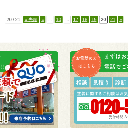
20 / 21
« 先頭
«
...
10
...
17
18
19
20
21
»
の
まずはお
お電話の方
!
はこちら
電話でご
相談
見積り
診断
塗装に関するご相談はお気
0120-
受付時間 8: