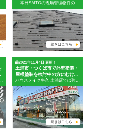
本日SAITOの現場管理物件の紹介 稲敷郡阿見町 屋根葺き替え（ガルバニウム鋼板カバー工法） 既存屋根スレート瓦パミール。ノンアスベストの初期のころの瓦で耐久性が低いタイプ。この瓦に心無い塗装屋が塗装をしてしまったために劣化が進行してしまった。このタイプは弊社が最初の業者であれば１００％塗装工事はお受けしません。葺き替え、カバー工法による葺き替えの提案になります。今回はカバー工法での葺き替え工事としてお請けしました。 足場最上段からの撮影でした。勾配がきつくて屋根を歩行できませんでした。職人はさすがですね。 [caption id="attachment_29421" align="alignnone" width="802"] 上▲画像は施工前です。[/caption] 本日のお題は「窯業系サイディングの塗装」です。 ・近年もっとも多い外壁素材、「窯業系サイディング」。窯業系サイディングはモルタル壁などと比べると作業性も良く意匠性（見た目の美しさ）も高い外壁です。その他ALC、RC造などがありますがコスト的にも安く早く完成できるとあって住宅メーカーでは多用しています。 ・窯業系サイディングは基本的にはセメントに繊維質を混ぜ、板状に成形した外壁材です。竪貼り、横貼りできますが横貼りが圧倒的に多いです。厚みは古いものは１２mmもありますが現在は１４mm～２６mmまであります。長さは３０３０mm、１８２０mmが主流。幅は４５０mm、９１０mm、１０００mmなどがあります。基本裏面は無塗装です。表面は工場で塗装されているものが大半です。施工は釘止めと金具止めがあります。釘止めの場合、釘の周りが破損したり、釘頭をコーキングしてタッチアップしたりなど経年劣化とともに汚く目立つことが多いです。金具止めは外壁表面に出ないので仕上がりがキレイです。金具がずれ落ちるとサイディングボードが下がってしまったりすることも見受けられます。 ・生産時の塗装もグレードによってはかなり耐久性が上がってきています。メーカーで製品保証もついているようです。長いもので３０年の保証付きの高品質な製品も出始めました。塗装屋さんはちょっと辛いけど。３０年近く経過しないと御縁をもってもらえないから。 ・高意匠性サイディングは２色以上のカラーで仕上がっているものが多くなってきました。塗替えの際には意匠性を損ねないよう塗装方法や塗料もしっかりと選択しなければなりません。下記画像のサイディングの場合、既存の雰囲気を残すためには塗りつぶすことができないので、クリヤー塗装を選択します。そのためには塗装前の状態が良くなければなりません。色褪せ下部分などがでてしまうとクリヤー塗装ではカバーできません。また目地との色分けが施してある場合なども塗りつぶしではもったいないです。下記画像の3番目・4番目はクリアー塗装またはWトーン工法（２色以上の色分け塗装工法）で塗装を行うことが望ましいです。もちろん柄を残さないということであれば普通に塗りつぶしてもかまいません。（もったいないですが） 窯業系サイディングボード塗装の場合の塗料選択は多少柔軟性を帯びているものが良いと思います。コーキングの上から塗装がかかる部分に少しでも追従するようにとい意味合いです。Wトーンで塗装する場合は中塗り、上塗りの塗料はラジカル制御形のタイプで塗ることをお勧めします。基本使うローラーが認可店専用のローラーカバー付きのものになるのでスズカファインの講習を受け、認定店のみの施工となるのでよく確認してください。 ★ 塗装時のコーキングについて ・窯業系サイディングボードの場合ボードとボードの間はコーキングで処理されていることが大半です。塗装時には竪・横目地のコーキングや窓廻りのコーキングなどの見直しが必要です。コーキングの見直しは足場がある時でないと難しいです。高所は梯子では危険です。足場を使うときに一緒に手直しすることが得策です。方法は既存のコーキングを剥がして新規にコーキングを打つ方法（打替え）と、既存コーキング部分の上からプライマー（接着材）を塗って打ち増す方法（打増し）があります。 ・コーキングの種類も豊富にあります。窯業系サイディングボードの目地は、その上から塗装を施すことが多いので良い材質のものを選ばないと汚れが染みの様に付いてしまったり、簡単に切れてしまったりします。また打替え時にコノ字型に窪んだ部分にプライマーを塗布します。プライマーは背中に当たる部分には基本塗らないようにします。両サイドの面に塗るのが望ましいです。コーキング自体が柔軟性を持ち合わせていますので多少の引っ張りにはついていけるのです。背面部にプライマーを塗布してしまうとかえって振動に耐えれず、コーキングのひび割れを起こしてしまいます。 ・耐久テストなどの結果から判断すると、現在一番優秀なコーキング材はオート化学の「オートンイクシード」です。乾きが悪いので、コーキング打設後は乾燥期間として3～6日程度空けましょ。無理に塗装するのはNGです。 ★窯業系サイディングボードの下塗りについて ・窯業系サイディングは表面の加工や塗装により、再塗装時に下地材を選んでしまうことがあります。通常は主材（中塗り・上塗りなどの塗料）に合わせて推奨下地材があります。しかし製品によって難付着性のタイプのボードがあります。密着性を重視しないと剥がれやすい状況を作ってしまうということです。密着性の高い下塗り材は価格も高いため、知識のない担当者や良心のない業者に当たってしまうと、通常の安価な下塗り材を薄めて使われてしまう恐れもあります。下塗りは大事な作業です。 推奨下塗材：下塗材の記事ブログ プレマテックス シリコン浸透シーラーEX 日本ペイント：ファインパーフェクトシーラー 関西ペイント：ダイナミックシーラー ★窯業系サイディングボードの塗装について（仕上げ材の選択も大事） ・しっかりと下地調整ができたらいよいよ本塗りです。塗料ごとに推奨回数や方法などがきまっています。一般住宅の塗装では吹き付け塗装はほとんどしません。ローラーでの施工で３回塗りが基本となっています。下塗り後の状態であればあと２回です。中塗り材と仕上げ材が違うものもあります。また３工程で仕上げて４回目の保護塗装（オーバーコート）も可能です。但し塗料の相性もありますのですべてにオーバーコートできるということでもありません。 ・現在弊社で窯業系サイディングボードの塗装で御依頼いただいた場合、一番材質の高く長寿命の見込める推奨塗料は以下の通りです。 ・プレマテックス製 多重ラジカル制御形無機塗料 GLASTAGEシリーズ FLEX COLOR（塗膜保証12年） ・日本ペイント ファインパーフェクトトップ（塗膜保証７年） ハウスメイク牛久 土浦店へのお問合せ ハウスメイク牛久 土浦店ショールームは土曜日・日曜日も営業しております。是非一度ご来店下さい。WEB又はお電話で御来店の日時を御予約いただけましたら担当者を待機させ良いお話ができると思います。宜しくお願いいたします。 外壁塗装 土浦市 施工事例 外壁塗装 つくば市 施工事例
続きはこちら
2021年11月4日 更新！
を
土浦市・つくば市で外壁塗装・
.
屋根塗装を検討中の方にむけ...
染性が２５年もたなければ再塗装することになりますので。極端な色落ち・変褐色について２５年の保証を出せればよいですが、そのような保証書を発行している会社は皆無ですし、契約した会社が２５年以上経営できるという保証、信頼がなければ意味がありません。 ハウスメイク牛久の場合は１９８８年創業ですでに３０年以上外壁・屋根の専門店として実績がありますし、経営状態も良好で信頼も厚い会社です。これから推奨紹介する塗料はグレードが高い評判のある会社の塗料となっています。 解説： 日本ペイントはファインパーフェクトトップが全国的にシェアーされています。手頃な価格帯ということと、ラジカル制御型のシリコン系塗料としての認知度がずば抜けています。仕上がりもキレイで耐久性も良いのが特徴です。一世代前の１液ファインシリコンセラUVもきめの細かな仕上がりで艶も良く出ています。パーフェクトセラミックトップGはラジカル制御型塗料の上位グレードになります。環境に優しい水性２液型の塗料です。ファインパーフェクトトップと比較して耐候性・耐久性も抜群、２０年前後の耐久性能を有しております。価格は高めではあります。 関西ペイントはラジカル制御型塗料をカタログ上の表記で、ハルスハイリッチシリコン樹脂、ハルスハイリッチ無機塗料などと記載しています。塗膜性能的には日本ペイントと同等です。ダイナミックシリーズとして水性１液と溶剤１液の２タイプがあります。さらにダイナミックMUKI、ダイナミックMUKIマイルドの無機系ハイブリッド塗料があります。弱溶剤２液のハルスハイリッチ無機系塗料となっています。日本ペイントに比べると耐久性と価格バランスも同等ですが単価がが少し高く設定されています。無機成分とフッソの有機成分とのハイブリッド塗料として実力は十分でしょう。 プレマテックスの塗料は、ハウスメイク牛久がパートナーズショップ契約をしていることもあり、高品質でリーズナブルな塗料を取り揃えています。ラジセラプロは水性のラジカル制御形シリコン樹脂塗料になっています。新製品として「円谷プロ」と提携しているウルトラSIがあります。値頃感、耐久性ともに評価は良いです。ナノシリコンを採用したシリコン樹脂では最高クラスの塗料です。４工程目にオーバーコート（保護コート塗り）として使うウルトラトップを使っって仕上げるとことで耐久性も伸び、仕上がりも艶がしっかりします。ケイセラⅡ、グラステージは「多重ラジカル制御形」の無機系塗料です。グラステージにはEXTRA COLOR（エクストラカラー）とFLEX COLOR（フレックスカラー）があります。FLEX COLORは柔軟性を持たせた塗料になっています。同じグラステージシリーズの中にCRYSTAL COAT（クリスタルコート）、屋根遮熱タイプのECO ROOF(エコルーフ）が用意されています。CRYSTAL COLOR（クリスタルカラー）はクリヤー塗料となっています。クリヤー塗料の中では最強塗料です。光触媒系のボードや金属系のサイディングなどにもしっかりと密着します。 フジワラ化学工業のニューアールダンテ、ダイフレックスのアーバントーン、SK化研工業のプレミアムマルチカラー、メイコーのカラリアートなどはは御影石調の多彩調塗料です。１液水性シリコンジェルなので耐候性的には弱いです。デザイン的観点でみると大変意匠性の良い塗料です。耐候性の部分で若干劣る部分はあります。 ダイフレックスのスーパーセランシリーズは古くから超耐候性・超低汚染性が認められた「有機と無機のハイブリッド塗料」として認められた傑作塗料と言えます。耐候性がずば抜けていて耐候性促進試験では２３～３０年の間、塗膜表面の光沢保持率が８０％以下にならないという驚異の数字がでています。その分コストが跳ね上がってしまうのがちょっと残念。 SK化研のプレミアムシリコンはラジカル制御形のシリコン系塗料です。コスト的には使いやすい塗料です。光沢もしっかりとしています。特にプレミアムNADシリコンは溶剤１液ですのでとてもきれいな仕上がりとなります。水性１液でプレミアム無機もでました。 上記載の塗料の他、近年窯業系サイディングの高意匠性のボードなどが多いため、色を付けないいクリヤー塗装も注目されています。クリヤー対応の場合には、クリヤー塗料を２回塗りすることが一般的です。クリヤーにもシリコンを主にしたもの、フッ素を主にしたもの、無機系のクリヤーと種類が豊富にあります。ハウスメイク牛久推奨のクリヤー塗料は、プレマテックス製のクリスタルコート（２液弱溶剤形UVカット無機クリヤー塗料）、又は日本ペイントのUVプロテクトクリヤー、UVプロテクトクリヤー４Fです。耐候性的にはカラーを付ける塗装が３工程以上ということもあり、クリヤー塗装の方が寿命が短いと判断されます。 ★下塗り材は主材の見本帳やカタログなどに適した材料が記載されています。記載以外の下塗り材でも適応できますが、外壁の素材の特性を良く調べたり聞いたりして適正なものを選びましょう。例えば窯業系サイディングボードの表面がセラミック質のものには、密着性の高い下塗り材を選ぶ、また光触媒に対応しているボードにはクリヤー塗装はできないなどの例もありますので注意して下さい。接着性や素材に合わせ下塗り材にフィーラー、シーラー、プライマーなどの名称がついています。弾性力を持った下塗り材はモルタルなどの塗装にてきしています。詳しくは担当営業に聞いて判断しましょう。 屋根材のブログは追って書いてまいりますのでお楽しみに。ハウスメイク牛久 土浦店では塗装専門店ショールームがございますので御利用下さい。関心のあるお客様はお近くにお越しの際にお立ち寄り下さいませ。また電話、WEBなどで御来店予約をしていただき、WEBアンケート（Googleの口コミ）に御協力いただけましたら、３０００円分のQUOカードを差し上げております。 土浦市・つくば市・阿見町・石岡市・かすみがうら市の外壁塗装・屋根塗装の御相談はハウスメイク牛久まで ★土曜日・日曜日も営業しております。 ★２０２２年１月・２月 来店＆見積もり御依頼のお客様に「お楽しみ袋」をプレゼントしております。（牛久店・土浦店） ★日本ペイントのブログ ★関西ペイントのブログ ★水谷ペイントのブログ ★SK化研工業のブログ ★プレマテックス多重ラジカル制御形塗料
ハウスメイク牛久 土浦店では強化地域として土浦市・つくば市の外壁・屋根塗装工事を大募集しております。本店の牛久店から２号店の土浦店をオープンさせ３年目に入ります。最近では近隣の施主様がよく相談に来店してくれており、お店の認知度も上がってきました。ショールームとしての展示物も今後随時増やしていきますので是非立ち寄って下さい。 弊社は訪問販売を主とする会社ではないので御提案したとしても押し売りをするようなしつこい営業行為は一切しておりません。相見積もりをおとりになってもぜんぜん大丈夫です。工事の質、職人の質などに自信がありますのでご理解いただけたお客様から自然に工事依頼がきておりますので。（あちらこちらで工事しているので地元での信頼性はかなり高いと思います。） 茨城県 土浦市・つくば市・石岡市・かすみがうら市・阿見町での外壁塗装・屋根塗装はお任せ下さい。 外壁診断士スタッフがしっかりと御相談に対応いたします。 外壁・屋根塗装の御相談・現場調査・お見積り無料です。 株式会社 ハウスメイク牛久 お問合せはこちらから ハウスメイク牛久 土浦店は外壁・屋根塗装専門店としてゆったりと閲覧できるショールームを用意しております。御来店、心よりお待ちしております。 所在地確認はこちらから ハウスメイク牛久 土浦店ショールーム ９：００～１８：００（月曜定休・その他お休みの設定をしている日もございますので、御来店の際はお電話で確認した上 御来店下さい。） ２０２１年１１月中旬発売塗料紹介 （円谷プロ提携） PREMATEX製 最強のシリコン塗料君臨 住宅塗装のニューヒーロー登場！ ★ULTRA SI（ウルトラシリコン） ウルトラナノポリマー１液型シリコン樹脂塗料 ●ナノテクノロジーが塗料の未来を開く 「１０憶分の１」の世界に広がる可能性。それはナノスケールの領域で誕生した新たなテクノロジー。紫外線に強く、高い機能性を備え、安心・安全と低環境負荷も叶えた次世代の１液水性塗料。 ★ULTRA TOP（ウルトラトップ） ノンラジカル・コーティング プレマテックスの高耐候、多重ラジカル制御製品との併用でラジカルを完全に抑制。 ●ラジカルの先をいく、ラジカルが出ない塗膜。自動車の塗装工程のように、トップコートにウルトラトップを塗布することで上塗材を長期的に保護、塗膜の耐候性を高め、期待耐用年数の延長を可能にします。 完成現場紹介 ２０２１年１１月３日完成 外壁：窯業系高意匠サイディング 屋根：スレート瓦 外壁の高意匠部分はフジワラ化学工業の「モアダンテ」多彩調仕上塗材を使いました。白い部分はプレマテックス製「多重ラジカル制御形無機塗料グラステージフレックスカラーで仕上げました。屋根は遮熱塗料を選択しました。 外壁・屋根塗装・シロアリ防蟻工事 茨城県牛久市刈谷町 窯業系サイディング・コロニアル 茨城県牛久市さくら台 外壁塗装・軒天貼替え モルタル壁 土浦市で外壁塗装を検討されている方に向けて（相談に来られるときのための準備） ・外壁の状況が分かるようにスマホなどで写真を撮っておくと良いです。屋根は撮影が難しいですがメンテナンスが必要な屋根材かを判断するのに遠くからでも構いませんので撮影してみて下さい。 ・気になる劣化部分も撮影しましょう。亀裂や塗装の剥がれ、コーキングの状態など。 ・建築図面などがあれば一式持ってきていただけると作業がはかどり積算がスムーズになるのでお願いいたします。 ・以前に塗装の経験があるのであればその時に提案された塗料の内容などをあらかじめ調べておかれるといいと思います。工事費なども見ておきましょう。 ・工事予算によってリフォームローンの提案もできるので家庭内でよく話し合いをしておくと良いです。 ・塗装工事時期なども検討しておいてください。私たち業者は職人の生活を支えていますので、工事工程をしっかりと組み上げていく責任があるので金額や内容が気に入っていただけた場合に特別な事情がなければ工程（工事時期）はお任せいただきたいというのが本音の部分です。逆にすぐに工事と言われましても順番に組んでいるので御了承ください。工事中は基本お留守であっても大丈夫です。御近隣への配慮も含めて弊社担当者がしっかりと管理いたします。 ・相見積もりは大いに歓迎いたします。工事のグレードが違いすぎると比較することが難しくなると思いますので、すでに積算されていて説明も聞いているようでしたら塗料名などは伝えていただけると同等の内容も含め数種類、何パターンかの提案書（見積書）が作れます。 ハウスメイク牛久が考える塗装工事とは ・施主様にとって有益であり「いつまでもキレイな外装」を目指しておりますので、塗装回数や工法などについてしっかりと御説明し納得いただけるような工事内容を積算します。 ・下地処理については無料で（基本工事に含まれる内容のもの、ヘアークラックの処理など）行うものと、有料でプラスになる工事がございます。WEB/折り込み広告の工事価格は現場調査前の基本的な工事費用であり、大きさや形、劣化状況（塗料の吸い込み状況や塗装回数が通常の３回で大丈夫とはんだんんできるか）などを考慮して算出します。特に昨今多い、窯業系サイディングボードのコーキングの交換・窓廻りなどの打増し工事は別途積算させていただいております。屋根（スレート、コロニアル系）の雨漏り防止部材（タスペーサー）の取付も同様です。 ・カラーについては屋根材の基本色はすべて同額提示できます。外壁色の赤・黄色・青・緑などの原色に近いカラーの場合は材料費がプラスになることもございます。基本色（使用される塗料の見本帳に記載されているもの）は同額提示できます。 ・お勧めしている塗料は製品保証（塗膜保証）がすべて付いております。外壁は通常7年、屋根は5年の塗膜保証（塗膜の剥離・急激な変褐色など）を発行しております。弊社が提携しているプレマテックス社の保証年数はシリコン樹脂系は8年、ラジカル制御形無機塗料は10年又は12年となっています。屋根については8年。耐候性に特化した耐候性強化色で施工の場合は10年となっています。昨年からスタートした４工程仕上げ（３工程プラス保護するための保護剤で４工程）の場合はプラス5年となりますので最長17年というケースもございます。詳しくは営業に聞いてください。 ハウスメイク牛久 土浦店ショールームは土曜日・日曜日もOPENしておりますので、お近くにお越しの際はお立ち寄りくださいませ。なお担当営業は現場に出払っていることが多いので事前に御連絡いただけますと、待機できますので御相談がスムーズに行えると思います。宜しくお願いいたします。 ブログ 工場・倉庫の塗装提案 お問い合わせはこちら↓↓↓ 無料見積り・無料診断の依頼はこちら 土浦市最大級！ショールームオープン！ ショールーム紹介はこちら 土浦市の外壁塗装＆屋根工事なら、 土浦市で数少ない自社職人在籍のハウスメイク牛久にお任せください！ 土浦市の施工事例はこちら 土浦市で創業32年、累計施工実績6,000件以上！HPで施工事例を公開中！ お得な塗装メニューはこちら 塗装の適正相場、どんな塗料があるのかをご紹介！ 職人・スタッフ紹介はこちら 無料見積り・無料診断の依頼はこちら
続きはこちら