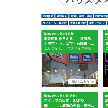
ハウスメ
屋根修繕
器材説明
雨漏り修理・修繕
助成金や
リフォーム工事全般
塗装工事全般
塗料について
2021年12月5日 更新！
塗装時期を考える 茨城県
土浦市・つくば市・石岡市・...
こんにちは、ハウスメイク牛久 土浦店 WEB担当のさSAITOです。 寒くなってきました。今年は関東平野では大きな台風の被害などもほとんどなく無事に過ごせたという実感です。 秋は塗装シーズンで弊社も驚くほどの案件を頂き工事に四苦八苦しております。ようやく年内施工も段取りが終わりあとは無事に完工を迎えるのみでございます。 塗装工事店として毎年のようにお客様から聞かれることがあります。冬場の塗装は大丈夫なのかということです。心配ですよね。しかしながら御心配無用でございます。気温が５度以下の場合は気温が上がるまで少し待つということも必要ですが、日中の気温が５度以下という日は土浦という土地環境ではほとんどありません。日照時間の関係で作業時間は短くはなります。慌てずじっくりと行っていけば心配いりません。塗布後の乾燥時間も職人は熟知していますので、乾いていない状態での塗り重ねをすることはありません。完了後にトラブルとなるような下手な工事はいたしません。きわめてクレームの少ない会社ですので。営業もお約束した内容が現場で反映されるようにしっかりと管理していますので安心できると思います。 春先の塗装は人気があります。気温も日中で１０℃以上になり、暑い日は１８～２０℃近くになります。雨は年間通してどの時期でもふりますから気温と湿度でお話します。 ハッキリ言っていい時期で需要が高く早めの御予約をお勧めします。 ５月６月初旬位の時期も職人は作業しやすいですし、人気もあります。 ６月中旬～７月中旬は天候が不安定となり難し時期です。台風シーズン前なのでこの時期に済ませておくというのも得策ではあります。 ７月末～８月は暑さが敵です。養生後は窓を閉めっきりにします。工事期間はエアコンでの生活となりますのでエアコンが苦手であれば暑い時期は避けた方が良いです。 ９月～１１月末は台風が懸念されますが、春先に続く塗装シーズンでございます。９月はまだ気温が高く、湿度も高いので１０月１１月の方が人気となっています。 詐欺商法対策 訪問した悪質業者被害にあわないよう注意して！ 屋根調査御依頼が異常にふえています。遠方からきている悪質業者の横行。 インターホンで「屋根がおかしくなっている」と言ってくる業者は大半が悪質業者と思ってください。指摘されたことで心配になって相談のお電話をいただくことが多いです。その際は指摘して行った業者名・連絡先などを控えておいてください。信頼のおける地元業者に見てもらった際に問題なしと診断されたときに「言ったことに責任が取れるのか」ということも合わせて聞いてください。 千葉市本社の業者、埼玉県からの訪問業者、東京からの訪問業者（ともに地域密着していないのに地域密着型の会社と平気で言います） ハウスメイク牛久では屋根調査は基本的にドローンでの撮影で行っております。雨漏りなどで雨漏り箇所がある程度特定できている場合は別です。（状況に合わせ職人と現場調査に伺います） 業者決定の３要素 満足できる塗装工事を決める要素として「人」「物」「お金」の３要素が関係しています。外壁塗装・屋根塗装における「人」とは担当営業と職人です。担当営業も職人もお客様が選ぶことはできません。しかし何社か訪問していろいろ話を聞けば比較はできると思います。その時の質問としてこんなことを聞いてみてはどうでしょう。「一番のお勧めの塗料は何ですか？理由は？」「経験年数と実績棟数はどれくらいお持ちですか」「こだわっていること、営業としてのモットーは何ですか」「職人さんの経験年数や年齢層は」「自信のある塗装班は何班位お持ちですか」 などです。 「物」については塗料でございます。現在もっとも評価されているのが「ラジカル制御形塗料」「無機系塗料」「有機と無機のハイブリッド塗料」「ナノシリコン系塗料」です。１５年位前まではアクリル系塗料・ウレタン系塗料・シリコン系塗料・アクリルシリコン系塗料・フッ素系塗料・セラミック系塗料という序列でした。現在はアクリル系であればピュアアクリル（伸びる塗料）・セラミックシリコン系塗料・ラジカル制御形塗料・ナノシリコン系塗料・４フッ化フッ素け系塗料・無機系塗料・多重ラジカル制御形無機塗料というような序列です。 「金額・費用」については、かけすぎたからといって素晴らしい工事に直結するわけではありません。無駄な費用をかけることになってはいけません。何度も触れている部分ではありますが相場価格を熟知しておくことです。かけなさすぎも工事に無理がかかり手抜き工事に繋がってしまうケースも少なくはありません。人件費プラス材料費プラス諸利益を考慮すれば判断できると思います。外壁塗装の場合、塗装を行う職人の費用は３０万前後はかかるものです。仮設足場については１５万前後はみておきます。材料費も１５万円程度はかかります。（安価な塗料は別ですが）諸利益も１０万円はみておきます。７０万円前後が相場と言えると思います。（延床３５坪前後で附帯塗装を含めて）高額の判断は塗装が４工程となればプラス１０万円、材料費が無機塗料であればプラス２０万円～２５万円です。コーキング打替えなどが加わるとプラス１５万円前後予算をみたとします。それでも１２０万円前後で最高の塗料で外壁塗装はできます。平気な顔して通常２００万円かかるところを「今なら、今日なら」と言って５０万円引けますなどと吹っ掛けてきます。とんでもない業者であること間違いなし。但しハウスメーカーの大手は諸利益が高いので１５０万円前後の見積もりを出すことが多いようです。 大切な住宅を大金をかけて工事するのですから、信用できないと判断できるようであれば即刻断るようにしましょう。 只今、駐車場新設工事中！ 外壁のカラーリングも大切です。カラーの選択は使用しているサッシの色や雨樋などのカラーと相性の良いものを選ぶと良いです。特殊な色（赤・黄色・青・緑などの原色に近いものは材料費が高くなります。）淡彩色・中彩色は大丈夫です。濃彩色は色によって単価が違う場合もありますので、あらかじめ希望のカラーなども担当者に伝えましょう。 プレマテックス 新塗料登場 ウルトラシリーズ ウルトラSI シリコン塗料最強レベル ナノテクノロジーが塗料の未来を拓く 「１０憶分の１メートル」の世界に広がる可能性。それはナノスケールの領域で誕生した新たなテクノロジー。紫外線に強く、高い機能性を備え、安心・安全性と低環境負荷も叶えた次世代の１液水性塗料。 超耐候性：先進の「ウルトラナノポリマー技術」と「多重ラジカル制御技術」によって緻密で強靭な塗膜が、紫外線などの外的要因から建物を長期に渡り守り続けます。 超低汚染性：ナノレベルで結合された塗膜は親水性を発揮し、付着した汚染物質を雨で流し落とします。また、カビや藻の発生を抑え、長期に渡り建物を美しく保ちます。 速乾性：ナノレベルでは樹脂結合が速く、乾燥硬化が速いため、環境条件による塗膜形成時のリスクが軽減でき、安定した施工品質を可能にします。 水性タイプ：水性塗料なので臭いが少なく、住宅が密集した地域でも近隣に配慮した施工ができます。また、環境負荷も軽減した人と環境に優しい塗料です。 美しい仕上がり：ナノレベルで均一に結合することで、優れたレベリング性を発揮し、なめらかで光沢のある美しい仕上がりを実現します。 屋根塗装にも対応：ウルトラナノポリマー技術による緻密で強靭な塗膜は、従来の１液水性塗料では対応できなかった屋根塗装を可能にし、２液弱溶剤以上の耐候性を発揮します。 [embed]http://youtu.be/nRw7P8heZEw?list=TLGGTigPDGzis14wNTEyMjAyMQ[/embed] 同時発売 ウルトラTOP（オーバーコート塗料・飛躍的に耐久性を向上させます）塗膜保証もプラス延長５年 ★土曜日・日曜日も営業しております。 ★２０２２年１月・２月 来店＆見積もり御依頼のお客様に「お楽しみ袋」をプレゼントしております。（牛久店・土浦店） ★日本ペイントのブログ ★関西ペイントのブログ ★水谷ペイントのブログ ★プレマテックス多重ラジカル制御形塗料
続きはこちら
2021年11月27日 更新！
スタッフの日常 SAITO
編 土浦市の外壁・屋根...