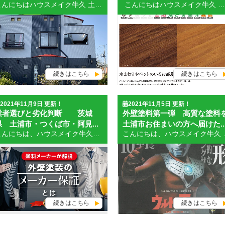
こんにちはハウスメイク牛久 土浦支店 WEB担当SAITOです。 昨日、相談案件があり訪問した先で聞いた話です。外からの訪問営業の話は本当に相手にしたら駄目です。屋根の指摘等は一切聞かない事、無視して下さい。まるで嘘のトークの連続です。暴利をむさぼるいい加減な業者ばかりです。 「屋根が浮いている、割れている、おかしくくなっている」これは入り込むための営業トークです。 「近くで工事している、監督や親方に行ってこいと言われた」これも営業トークです。 確認できるわけがありません。遠くからの目視で不安をあおるような話ばかりしていきます。「３０００円で直します。」といい加減な修理の金額を言ってきます。屋根に上がって痛みを見つけるまで徹底して写真などを撮るみたいです。後の始末は「屋根は葺き替えないとダメです。通常なら５００万円かかりますが今日なら３５０万でできます」などと即決をせまります。その見積もりは契約しない限り、絶対に残していきません。訴えられないように証拠は残さないのです。外壁塗装と、屋根の葺き替え工事で７００万円以上の積算をしていったそうです。鬼・鬼・悪質な業者です。撲滅させまししょう。もっともらしい会社名になっていますが所在地や、代表者、資本金などレベルが低すぎる内容になっているところが多いです。会社のパンフレットなどは過大表示されている恐れがありますので注意しましょう。地元業者以外に頼んだらダメですよ。絶対に。家の外で話さないこと。インターホンできつくことわることが一番です。千葉市所在、群馬県所在、東京所在、埼玉所在が多いです。だいたい自分の会社の近隣で胸張って仕事できないから遠くまでくるのですよ。 ちょっと話題を変えて現場写真紹介。つくばみらい市/外壁・屋根塗装、阿見町/外壁・屋根塗装 色分けが素敵ですね。塗料は４Fフッ化フッ素、下の画像はハルスハイリッチシリコン樹脂塗料です。 下記画像は弊社で３年前に塗装施工した住宅です。この屋根を「おかしい所があるから、浮いています」とピンポンして言ってたそうです。しかも道路からは屋根はほとんど見えません。ドローンで即確認しました。ハウスメイク牛久では顧客様への対応は迅速に行っています。（この時は千葉市の屋根葺き替え会社）困ったらその場で弊社に電話して下さい。ドローンと担当者が手が空いていたら指摘した悪質業者の前で確認しに行きます。今週だけでも４件相談がありました。 ドローン撮影で現場調査した際に、本当にメンテナンスとして葺き替え、カバー工法によるものを含む工事が必要なのか見て下さい。ノンアスベストの瓦で素材に問題があるもの、カワラUでアスベストが含有している時期の製品などが多いです。 [caption id="attachment_29453" align="alignnone" width="730"] 上記画像は基本塗り替えはお勧めできません。左側上部に欠損。コロニアルNEOの可能性が高いです。右側の藻類が異常に発生しているのもNEOの特徴です。高圧洗浄に耐えられないケースが多いので葺き替えが得策と判断できます。[/caption] [caption id="attachment_29454" align="alignnone" width="731"] 築年数が３５年以上なのでアスベスト含有の瓦になります。葺き替え時にはアスベスト飛散対策、処分も同様注意が必要です。塗装不可ではありませんが、素地の体力的に吹き替え又はカバー工法での葺き替えをお勧めします。カバー工法の方が安く済みます。[/caption] [caption id="attachment_29421" align="alignnone" width="736"] ニチハのパミールを不動産屋さんが売り出すために塗装してしまった状態。完全塗装不可です。圧縮してあるセメントが剥がれて浮いてしまっています。経験不足の塗装屋さんレベルでは塗装の仕事が欲しいばかりに無理に塗装してしまうケースが多いです。龍ヶ崎市の塗装業者に多いので注意して下さい。[/caption] 塗装工事を行う際に不安な要素を払拭したいと誰もが思いますね。そこで塗装工事に「保証」がつくとなれば、ひとつの安心材料になるのではないでしょうか。塗装工事を行うのは塗装業者ですが、材料である塗料を提供するのは製造元である塗料メーカーです。ところが、塗装工事を終えたあと、多くの塗装業者は自社の保証を発行しますが、塗料メーカー側が保証を発行することはありません。 ハウスメイク牛久 土浦支店ではプレマテックス社の塗料で工事をおこなっています。これは唯一塗料製造メーカーが製品保証を長期間で発行してくれるためです。施工会社側も万が一、不具合によって工事のやり直しをする場合があります。その時に使用塗料を保証によって提供してくれるので安心できます。製品保証は８年・１０年・１２年と耐久年数とイコールではありませんが塗料ごとに定められています。 ★屋根の葺き替えに話を持っていく詐欺商法 ・屋根の工事となると相場金額が分かりにくいため騙されてしまうケースが多いようです。 ・葺き替えの場合、瓦を撤去した後の状態は判断しにくいので下地を作り直すのかどうかが金額に影響します。またアスベスト含有の瓦の撤去には処分費が高額で加算されます。屋根の面積が８０㎡で概算相場を伝えてみます。瓦撤去処分費は約４０～５０万円前後（運搬費含む）。コンパネ等での下地全貼り 約２０万円前後 ルーフィング防水紙貼り 約１０万円 仮設足場約２０万円 合計約１００万円 ガルバニウム鋼板断熱材入り施工１００万円前後 工事費合計で約２００万円前後が相場と言えると思います。 ・カバー工法（剥がさず上から貼り付ける葺き替え工事）であれば７０万円分の経費が節約できますので１３０万円前後（８０㎡・５寸勾配・切妻）が相場金額と思います。（形状・勾配・材料によって多少の変動額はあります） ・悪質業者は上記紹介相場の２倍の積算をかけてきますので必ず相見積もりが必要です。相手をしないで地元業差に調査してもらい、必要性の確認をしましょう。その日に結論を迫るような詐欺的業に積算させてはいけません。絶対に屋根に上らせてはダメです。（割られてしまう、ずらして写真を撮るなど行為は卑劣です。） ・現在ガルバニウム鋼板のフッ素仕上げの材料が極めて少ない量しか入ってこないことをいいことに、「うちだけはこの屋根材があります。他では取り扱いできないから」などと口先で話をまとめようとします。 御不安な事柄の相談はWEB担当：斉藤までお問合せ下さい。調査や相談を無料で行います。御安心いただけるのは地域密着型 ショールーム併設 創業３０年以上 現場豊富 住宅のハウスドクター外壁・屋根塗装専門店 ハウスメイク牛久 土浦店へ ハウスメイク牛久 土浦店は国道６号線中村陸橋から見えるところにございます。以前はSUZUKI自動車が入っていたり、ヒュンダイという韓国の自動車メーカーが入っていた李していた場所です。なおショールームは土曜日・日曜日も営業しております。御来店の際はWEBから予約をするかお電話にて予約していただけますと準備してお待ちすることができますので助かります。 工場・倉庫の塗装提案 お問い合わせはこちら↓↓↓ 無料見積り・無料診断の依頼はこちら 土浦市最大級！ショールームオープン！ ショールーム紹介はこちら 土浦市の外壁塗装＆屋根工事なら、 土浦市で数少ない自社職人在籍のハウスメイク牛久にお任せください！ 土浦市の施工事例はこちら 土浦市で創業32年、累計施工実績6,000件以上！HPで施工事例を公開中！ お得な塗装メニューはこちら 塗装の適正相場、どんな塗料があるのかをご紹介！ 職人・スタッフ紹介はこちら 無料見積り・無料診断の依頼はこちら
こんにちはハウスメイク牛久 土浦支店 ＷＥＢ担当ＳＡＩＴＯです。 土浦市・つくば市・石岡市・阿見町・かすみがうら市・石岡市で塗装計画を持たれている施主様に響きますように本日も心を込めてＢＬＯＧを書いていきます。 チョットだけ大好きなリフォームの話題も書いちゃいます！ 先日、WOOD ONE（ウッドワン）という建材メーカーからカタログとフローリングのカットサンプルが届きました。知り合いから頼まれ「床が場所によってふかふか沈むんだよ」と相談がありました。築30年近くになる住宅でした。バリアフリーではなく室内ドアの下部に2.0cmくらいの段差があったので12mmのフローリングを上貼りすることが容易でした。フローリングにもたくさんの種類とグレードあります。だいたいが１坪（３.３㎡）で1ケースになっています。定価で2万円前後から5万円以上するものまで多種にわたっています。一般的には用途を考えて選択します。例えばペットに対応している商材もあれば、無垢のフローリング材、シート貼りで木目を出しているものなどです。 私は１箱２３０００円位のフローリング（シート貼り）をチョイスしてあげました。カットサンプルを見る限り十分すぎるほど立派な商材です。色も豊富です。塗装以外のリフォームについても近隣の会社より私どものほうが知識も経験も豊富です。是非お立ち寄りの際には御相談下さい。（ＳＡＩＴＯ） 昨年、ハウスメイク牛久で我が家は一階部分はすべてフローリングを貼りました。メープル色でした。２階は来年に予定していますがクリーミーホワイトで工事できればと今から準備しています。床や壁がキレイになると生活が楽しくなります。床の見切り材、巾木、玄関かまち材、フローリング専用ボンドなども合わせて注文します。床がキレイになると壁紙やカーテンなどもリフォームしたくなります。本日シンコールさんにカーテンとクロス（壁紙）のカタログを注文しました。市販のカーテンと違ってモダンで素敵なものが多かったので。クロスは日本の地域の特色を柄にしたものがあります。以下私のお気に入りです。 アクセントをつけるために４面のうち１面は違うものにしたり、腰高あたりでボーダーの見切りを貼って２色分けしたり考えるだけでわくわくします。昨年１Fは貼り分けしました。 塗装工事は材料とやり方で決まる ・外壁塗装・屋根塗装はいったいどこに頼めばよいのだろうかと悩まれることと思います。前回頼んだところが倒産などで頼めなかったり、工事に納得できないので頼みたくないなどいろいろな理由があることと思います。材料はペンキということになるのでしょうけれど判断がつきにくいですよね。そこで塗装専門店で地域に信頼されているハウスメイク牛久でどんな塗料が良く出るかお教えします。 ・意外と駄目なのが「オリジナル塗料」、「断熱塗料」です。 オリジナル塗料は、そこの会社だけの実績で判断しなければならないのです。またオリジナル塗料を作ってまで売りたいのは訪問型の営業会社に多いです。それとハウスメーカーのリフォーム子会社です。大手塗料製造会社で販売している塗料であれば安心感があります。過去に私が在籍していた塗装会社も結局は倒産してしまいました。工事してアフターを受けようと連絡しても連絡がつかない。あるいは肩代わりした会社が顧客情報をもとにさらに高額な工事をすすめてしまう。そんなことばかりで使った塗料のその先の劣化状況が把握できない。変色しても剥がれても保証が受けられないという結果を招いてしまいます。 断熱塗料は塗料の成分的な内容が今一つな状況。特殊なアクリル樹脂の水性塗料に中空セラミックバルーンが入っているものばかりです。紫外線に対して意外と弱いという結果がでています。触れ込みでは１５年、２０年、ロケットや飛行機の塗装だからすごいんです、持ちますなど売り込まれますが１０年足らずで「チョーキング」が起きてしまっています。以前いた会社のときに、アフターフォローで５年点検で伺ったところ、チョーキング（塗料が粉状になり触ると手に白くつく状態）やカビが多発していました。すべてではないかもしれませんが現実的にそんな状況でした。高額な費用を取られた割によくなかったという声が多いです。 やはり、関西ペイント、日本ペイント、SK化研工業、水谷ペイント、ダイフレックス、プレマテックスなどメジャーな塗料会社の製品は塗り方さえ守っていれば長期間いい状態が保てるという信用性があります。現実、美浦村で１５年経過した外壁がほとんど劣化が出ていないとい経験もあります。特別高価な塗料ではなく、日本ペイントの溶剤１液シリコンです。画像の住宅で前回もピンク系の色です。 ・材料もしかりですが、塗り方がしっかりとしていれば基本耐久性は期待できます。当たり前の３工程ですが、一度目の下塗りを混みよくしっかりと塗ることです。そして主材の希釈はけっして薄めすぎないことです。無機尺でぬることが良いわけではなく、溶剤であれば塗料シンナーで希釈してしっかりと混ぜることです。水性であれば水で希釈して（水を入れすぎないこと）使うことです。塗料シンナーや水がツナギの役目を果たすします。３本塗料を使うところを２本で済ますような業者も少なくはありません。 ・３工程からオーバーコートをかけ４工程で保護し耐久性を高めることもできます。３工程で仕上がった塗膜をクリヤー系のオーバーコート材（耐候性の良いものに限る）を塗布することで、従来３工程塗膜が劣化するのを遅らせる（５～１０年）ことができるというわけです。ハウスメイク牛久では「インテグラルコート」「ウルトラTOP」などを用意しています。工程数が増えることと材料費がかさむことで工事費の総額は高くはなりますがお勧めしています。オーバーコートを塗布したA4見本も用意しています。 [embed]http://youtu.be/evfxXIVas2k[/embed] [embed]http://youtu.be/iST8iZg23OU[/embed] ・何度も触れいる部分ですが「ラジカル制御形」「ハルスハイリッチ系」「有機と無機のハイブリッド系」の塗料が人気があり、実力的にも高評価を受けています。（オリジナル塗料は別） ・ハウスメイク牛久 土浦支店では土浦市、つくば市、つくばみらい市、かすみがうら市、石岡市、阿見町からの相談案件をお受けしています。２０２１年施工も残すところ３，４棟となっています。２０２２年の３月４月施工（塗装シーズン人気NO1の季節）を大募集しています。天気も安定して、空気も乾燥している時期ですので塗装業界では人気があります。 ハウスメイク牛久 土浦店ショールームは土曜日・日曜日も営業しております。御来店御予約いただけましたら担当者待機させよいお話ができると思いますのでWEB又はお電話にて御連絡下さいませ。 御来店の御予約・お問合せ アンダーコート下塗材についてブログ 屋根塗料の神髄 水谷ペイントブログ
続きはこちら
続きはこちら
2021年11月9日 更新！
2021年11月5日 更新！
業者選びと劣化判断 茨城
外壁塗料第一弾 高質な塗料
県 土浦市・つくば市・阿見...
土浦市お住まいの方へ届けた..
こんにちは、ハウスメイク牛久 土浦店SAITOです。 ここ数日 気温も高く絶好の塗装日和ございます。本日も朝から屋根の点検でドローンを持って２件の現場調査に行きました。一軒目は火災保険申請のための撮影でしたが、被害による劣化ではなかったです。２件目は建売住宅の１回目の塗り替え希望のお客様でした。営業に出回ることも多々ありまして、工場などの現場調査同行、個人住宅の色の相談や工事内容の説明などです。人と接することが好きなので苦になりません。本当に意義のある工事内容を選んでいただけるように、本日も業者選び・外壁の劣化判断のポイントなどを絡め、適正な塗料を御紹介できるよう奮闘いたします。 ★塗り替え成功の秘訣（選択判断を間違えたら駄目です） ● ポイントは３つです。 ①業者選び（業者と工事内容） 外壁塗装・屋根塗装を検討する際に必ず通る第一喚問です。答えは難しくありません。 １時間程度範囲に会社があること。できたら近くの業者の方がその後のメンテナンスにおいても即効性が見込めて安心。地域密着型のショールームを併設している業者であれば、工事における責任感の強さが違うので面倒見が良いと思われる。 経営状態が安定している会社で頼むこと。営状態の安定している会社・店は建築業の許可票をかかげており、一期５年なので３期以上継続されていれば評価に値します。訪問販売の会社はトーク上での指摘は強く出るが、知識不足で細かな部分の対処ができていないことが多いようです。（クレームが多い） 訪問販売などの営業行為による勧誘は避ける事。訪問販売に見られないような接し方をするので注意が必要です。「近くで工事していて監督にいわれたことがあるのを伝えたい」「屋根がおかしくなってますよ」「このエリアは特別強化していて半額でできる」などと好き勝手なことばかりいってきますので基本信用してはいけません。下から見て屋根が目視でわかったり、家の裏が見えたりするはずもないですから注意してください。金額もめちゃくちゃな高額になってます。「今日だったら安くする」と粘ってきますのでしっかり他社見積もりを見てから答えを出すようにしましょう。 ②塗料選び（耐久性と耐候性） どれくらい耐久性があるのかの判断は耐候性の良しあしで判断されます。紫外線による塗膜劣化を「促進耐候性試験」という実験を行い、塗膜表面の光沢の保持率を計り判断しています。１０年後に相当する照射実験で８０％光沢が保持できていれば耐候性１種と言われます。 一般的には水性塗料（水で希釈）と溶剤塗料（塗料シンナーで希釈）するタイプに種別されます。製造メーカーではどちらも耐久性には差が生じないと言っております。現場サイドでは色艶が若干、溶剤タイプの塗料の方が良いと感じます。それと1液タイプと2液タイプがあります。硬化剤がセットになっているものが2液、硬化剤ないタイプを1液と呼んでいます。使い勝手は1液タイプの方がいいです。2液タイプは硬化剤を入れてしまうと数時間で固まってきてしまうので作った塗料は日延べできません。硬化剤の役割は乾燥を早めるということでなく、硬化剤を混ぜることによってはじめて使えるようになることと、強固な塗膜を作り、紫外線や風雨、汚れから外壁をしっかりと守るというメリットがあり耐久性に優れているとも言われています。デメリットは価格の面で多少割高であるということです。 左下は1液タイプ 右下は2液タイプ ダイナミックMUKIマイルドは関西ペイントの最上級塗料です。拡大写真はプレマテックス製の多重ラジカル制御形無機塗料で日本ペイント・関西ペイントの同等塗料となっています。 ハウスメイク牛久はプレマテックス社のパートナーショップです。上記載の塗料と同等性能である2液弱溶剤多重ラジカル制御形無機塗料「GLASTAGE/EXTRA COLOR」が人気があり価格も魅力的です。紫外線対策を施している耐候性強化色に対応し、外壁、屋根、附帯部にも塗装できます。塗り替えサイクルも18～20年と長期間となっています。シリーズでFLEX COLOR、クリヤー塗料としてCRYSTAL COLOR、遮熱屋根用としてECO ROOFを用意しています。 GLASTAGEの特長：従来の制御技術を凌駕する進化を遂げた多重ラジカル制御技術 ラジカルとは、塗料の顔料に含まれる酸化チタン（白顔料）が紫外線や酸素、水などに接触することで発生する劣化因子のことです。人の肌や塗料の樹脂のような有機質を破壊し外壁の塗膜劣化の原因になっています。グラステージは耐候性に特化した多重ラジカル制御形酸化チタンを採用し従来品を凌ぐ超耐候性を実現しました。従来の製品は紫外線吸収剤（UVA）でラジカルを抑えていましたがGLASTAGEは光安定剤（HALS）の働きとの相乗効果があることがこの塗料の特長です。 ③価格判断（相場と計数判断） 施主様との商談にあたって、他社見積もりを拝見したときに恐ろしいくらいの見積書を見かけることがあります。それは塗装する外壁面積や屋根面積があきらかに間違っているということです。この違いが使用する塗料の発注量にかかわり、工事する際の使用量に直結する大問題なのです。高性能塗料であれば定価で5万円以上するものが多く1缶狂えば積算にも影響します。また1缶少なく現場に配送され、職人が薄めて使うようになってしまったら本来の塗料の性能が発揮されません。（手抜き工事になります） 積算書の塗り単価が倍以上になっているのは何故？ これは悪質な高額利益を得るためのものです。健全な商売を心がけ地域に根差す良い会社であれば実工事原価の３割前後のプラス額です。ところが・・・・こんな数字を見かけます。外壁塗装の３工程の内訳が・・・・・ これほどアバウトではないと思われるかもしれないですが近隣のハウスメーカーのリフォーム部が同じような金額で同じような箇条書きと思われる程度の見積もりを出していました。工事額もこれ以上の額で出ているものも拝見したことがあります。２００万円を超える工事費は悪質工事業者以外はありません。（ハウスメーカーさんも注意して下さい。若干利益盛りすぎてます） 仮設足場は７００円前後・洗浄工事費はバイオ洗浄を含んでも５００円未満・養生費は金額で６万円未満・コーキングの打替えはｍあたり６００～９００円・下塗り@は㎡４５０～８００円程度（１工程）・中塗り/上塗りの@は㎡１２００～１５００円（シリコン塗料）（無機塗料で１６００～２５００円）目安ではあります。住宅の形状、下地の状況などで材料が増える場合もありますので。部分塗装の材料費は主になる外壁材と同じものを使う場合と、部分塗装に適したシリコン塗料で行う場合では金額に差が生じます。破風板や帯板、金属部分などです。軒天塗装は外壁材で塗るることはほとんど無いです。部分塗装の合計額が２０万以上になっていたら異常数字です。（ベランダの床を除く） 土浦市・つくば市・つくばみらい市・阿見町・石岡市・かすみがうら市・小美玉市の外壁塗装・屋根塗装・屋根葺き替え・外装工事全般の御相談はハウスメイク牛久 土浦支店までお問合せ下さい。１２月２６日までが営業日でございます。定休日がございますので、お問合せの御連絡は土日祝日が確実です。宜しくお願いいたします。 外壁塗装 土浦市 施工事例 外壁塗装 つくば市 施工事例 川名社長奮戦記ブログ
こんにちは、ハウスメイク牛久 土浦支店でWEB管理をしていますSAITOです。ハウスメイク牛久 土浦支店のWEBが立ちあがり、私も全力で閲覧されるお客様に良い情報を提供しようとはりきっております。塗装工事の計画に役立てる現場の詳細情報、塗料についての最新情報などを記載していきます。またときにリフォーム工事全般の情報や注意すべき事柄などもおり交ぜてまいります。株式会社ハウスメイク牛久という塗装専門店をさらに広めてまいりたい所存です。 私SAITOの簡単なプロフィール １９６０年生まれ 現在６１歳です。３５歳から塗装・リフォーム業に精通しております。リフォーム業を経験した上で塗装という仕事を紹介していますので参考になる話ができると自負しております。また外壁診断士の資格も取得しております。２６年間で熊谷・厚木・小山・水戸・古河・加須市・土浦・守谷・牛久・龍ヶ崎の拠点で業務経験を持っています。当然２６年の間に塗料も進化しており、１０年前以上に完成した現場などの経過も見ておりますので選択してきた塗料の良しあしも把握しております。その上でハウスメイク牛久で推奨できる塗料の詳細を記載してまいります。 国内需要・実績が認められている塗料会社（外壁・屋根の塗料） ●日本ペイント ●関西ペイント ●SK化研工業 ●水谷ペイント ●フジワラ化学工業 ●スズカファイン ●菊水化学工業 ●日本特殊塗料 ●東日本塗料 ●山本窯業 ●ダイフレックス ●アステックペイント ●プレマテックス などです。 ★その他訪問販売塗装会社・全国チェーン展開しているリフォーム・塗装会社などは上記載している会社のOEM商品としてオリジナル塗料を提供しています。 塗料の耐久性を見極める指標 ・外壁・屋根の環境からみると一番大きな影響は紫外線による影響。湿気による藻類等の汚れによる影響。耐候性と汚染性ということになります。紫外線劣化により塗膜（塗料の膜）は粉上に白っぽくなってしまいます。そこに雨が降れば粉が落とされ、色むらが起こり防水性の低下につながります。塗料メーカーでは耐久性（塗料寿命）を耐候性の実験結果で打ち出しをしています。促進耐候性試験と言われるものです。目安として何年くらい塗膜の光沢（表面の状態）が維持できるかというものです。汚染性については暴露試験（屋外での変化を調べる実験）で汚染の程度を調べています。「２５年、３０年もちますから当社の塗料は」と言われても現実的ではないので上手に判断しましょう。光沢保持率が２５年とうたわれても、汚
続きはこちら
続きはこちら