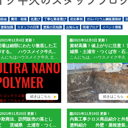
イク牛久のスタッフブログ
補助金
費用・相場
色選び
丁寧な業者選び
劣化事例
ガルバリウム鋼板屋根材
塗装知識
スタッフの日常
塗装の豆知識
お知らせ
現場ブログ
イベント情報
2021年12月4日 更新！
2021年12月3日 更新！
現場は細部にわたり徹底した工
資材高騰！値上がりに注意！ 
事する。 ハウスメイク牛久...
城県・土浦市・つくば市・石..
こんにちはハウスメイク牛久 土浦店のSAITOです。 ２０２１年も１２月に入りました。残すところハウスメイク牛久の営業日も１８日となりました。住宅の心配事はお早めに御連絡下さいませ。塗装工事は２０２２年初荷施工となっています。年内は予約で埋め尽くされました。１月も７日よりのスタートとなりますが、月中からの工程であればまだ空きがございます。 冬場の塗装は懸念されることがありますが、実際には天候も安定していることが多く、空気も乾燥しているので塗装には良い時期とも言われます。日照時間が若干短くなるので夕方は４時半には片づけを終えて作業終了としています。塗料はかくはんして使います。水性塗料でも溶剤塗料（塗料シンナー）でも大丈夫です。弊社で取り扱っているプレマテックス製の塗材については耐久性を重視し耐候性に優れた「ラジカル制御形塗料」「ウルトラナノシリコン」などが評判が良いです。３工程仕上げを保護し「ラジカルの出ないオーバーコート」４工程で仕上げる「インテグラルコート」「ウルトラトップ」などもお勧めしています。価格的にはアップしますがオーバーコートをすることで塗膜寿命が７～８年延びるとなればお得になると思います。詳しくは担当営業に聞いてください。私が店舗にいるときであれば御説明いたしております。 稲敷郡阿見町の現場情報・駐車場の新設、外構工事３日目 擁壁だったブロック塀も見事に壊れました。完成までの道のりは①地べたをならす。②砕石を敷き詰める。③転圧する。④メッシュ筋を入れる。⑤コンクリートを流し込み、整える⑥新たなブロック塀を新設する。⑦アルミフェンスを付ける。外したインターホンを取り付ける。完成してようやく車が入れられます。 龍ヶ崎市平台の工事風景 龍ヶ崎市平台の現場がキレイに収まってきました。担当は社長です。さすがに細かなところまで手入れをしてあります。その後も安心できるように屋根の漆喰直しも行いました。門塀もキレイになりました。霧除け、玄関前の屋根と壁の見切りなどにもコーキングが施されています。 工事前から担当営業は細部にわたって確認を行い、足場ができてからも見えなかった部分の痛みをなおしてから塗装ができるよう細心の注意を払って工事を行っています。今回もベランダと外壁の取り合い部分のシールの見直し、サッシ廻りのコーキングの打ち増し、下屋と外壁の取り合い部分のシール、屋根の漆喰なおし、濡れんの木補修などを行っています。もちろん積算時にある程度予算取りはしているので、あとからの追加請求の心配はありません。急遽、予算を撮っていない部分の修理が必要と判断した場合には施主様に報告をいたします。その上で最善の対処を検討し、プラスが必要な時には追加見積もりをいたします。 塗装工事豆知識 屋根足場について 屋根足場とは屋根の傾斜がきつく、手すりを取り付けないと作業できないと判断した場合に仮設します。勾配として６寸勾配以上には取付が必要です。建築図面に勾配率が記載されていますので御自身で確認をしてみてください。わからない場合は弊社で確認します。屋根の面積×屋根足場単価となりますので１００㎡で勾配６寸であれば１００×６００＝６００００円が足場費用プラス分となります。 門塀塗装、ガレージなどの塗装 外壁塗装の基本工事には含まれません。基本工事は主たる外壁（モルタル壁、窯業系サイディング壁など）、建物に附随（建物にあらかじめ装着されている部分）している木部、鉄部、帯板や羽目板、窓モールのボードなどの塗装、仮設足場、洗浄工事、養生費用、クラック補修（コーキング）などが含まれています。分量が大きい場合にはプラス積算します。鉄の雨戸・戸袋が１０枚未満のケースと２０枚以上では手間も材料も大きくちがってきますので現場調査時にお伝えするようにしています。 門塀塗装は別途面積を算出して積算します。ガレージなどのモルタル部、鉄骨部も同様です。 カラーベスト・コロニアルの棟押さえについて 屋根の形状に関わらず鋼板でできた棟板金が設置されています。棟板金の下には貫板という木材が棟の両サイドに添えてあり棟の板金は貫板を通して屋根に釘で止めています。経年劣化で吹き上がった雨水が入り込むので貫板が腐ってしまうことが多いです。棟板金の止が弱くなり結果として棟板金が飛ばされてしまうということが実際に起こっています。屋根塗装時には必ず棟板金や貫板の状態を確認してもらいましょう。ハウスメイク牛久では棟板金交換工事もしっかりと行っていますのでお声かけ下さい。 [caption id="attachment_31312" align="alignnone" width="686"] default[/caption] 玄関ドアリフォーム、サッシリフォームも塗装工事と並行してできます。 古くなった玄関ドアは開閉が重くなったり、急にバタンとしまってしまったりすることがあります。木製であれば塗装である程度整えることができますが、金属製のドアの色抜けなどは非常にきになります。外装がきれいになるとなおさら目立ってしまいます。そんな時はカバー工法による玄関ドアの交換工事をお勧めしています。寒さが気になるときは断熱タイプのリフォームドアを指定すると良いです。 窓や雨戸なども古くなって動きが悪くなったりします。ゆがみなどが出てしまうと調整などでは思うように修繕できません。そんなときは窓もカバー工法で交換できます。玄関のカバー工法同様に壁を壊したりせずに交換できますのでとても快適にリフォームできます。LIXIL商品のリプラスという商品がとても人気です。ガラスも単板ガラスから複層ガラスへ、複層ガラスからトリプルガラスへ帰ることができます。ガラスも高能性がラスLow-Eガラスにすれば断熱効果も高まり快適です。 破風板・帯板などの板金巻き工事 破風板や幕板が木製であってもボードであっても劣化が進んでしまうと水分を含んでしまい塗装後に膨れがでてしまうことがあります。また旧塗膜が剥がれかかっているところと、しっかり残っているところでは段差が生じてきれいに仕上げることが難しい場合があります。そのような時にはガルバニウム鋼板板金巻き工事をお勧めしています。鋼板を形に合わせ加工して上からかぶせて施工します。板金の塗装は先々、色落ちは多少しますが剥がれ落ちたり見栄えが悪くなることはありません。 外壁・屋根のオーバーコート、４回塗りのメリット 紫外線劣化を遅らせることができる「ラジカル制御形塗料」はだいぶ浸透してきています。仕上げの最終工程にプレマテックス製の「インテグラルコート」、「ウルトラTOP」をオーバーコートしませんか。このオーバーコート材を塗ることにより紫外線の劣化をより遅らせることができます。通常の３工程仕上げで１５年の耐候性能で行い、オーバーコートを塗布した場合５～１０年塗膜寿命を延ばすことが可能となります。御予算は増えてしまいますが、ライフサイクルコストは安くなりお得です。詳しくは弊社担当者までお問合せ下さいませ。お待ちしております。 工場・倉庫の塗装提案 お問い合わせはこちら↓↓↓ 無料見積り・無料診断の依頼はこちら 土浦市最大級！ショールームオープン！ ショールーム紹介はこちら 土浦市の外壁塗装＆屋根工事なら、 土浦市で数少ない自社職人在籍のハウスメイク牛久にお任せください！ 土浦市の施工事例はこちら 土浦市で創業32年、累計施工実績6,000件以上！HPで施工事例を公開中！ お得な塗装メニューはこちら 塗装の適正相場、どんな塗料があるのかをご紹介！ 職人・スタッフ紹介はこちら 無料見積り・無料診断の依頼はこちら
こんにちは、ハウスメイク牛久 土浦店のBLOGを担当してますSAITOです。昨晩から朝にかけ大量の雨が降りました。風がそれ程ではなかったので良かったですが一晩中降り続いてました。大雨の翌日は必ずと言っていいほど雨漏りの相談案件がきます。案の定、午前中に１軒舞い込んできました。近隣の倒産した建築会社が最近塗装してくれたのに解決できなかったようです。おそらくシーリングの未処理、サッシ廻りのコーキングや屋根のトップライト周りの劣化などが要因と思われます。また下段の画像は昨日OBのお客様に呼ばれて確認しに行ったベランダの防水劣化の画像です。応急処置として昨日のうちに養生をしておいてよかったと私はホットしております。私もまだまだ現場では活躍しております。 弊社では塗装工事の他、防水工事も行っております。バルコニーやベランダ、屋上陸屋根の防水など御不安の方はお問合せ下さい。 ハウスメイク牛久 土浦店 問い合わせ 戸袋の上に隙間が生じています。屋根のトップライトの廻りのシートが穴が空いて雨漏りしています。ベランダの防水が大きな亀裂を起こし雨漏りしています。雨漏りについても現場調査の上解決しております。 現場を拝見させていただき工事までの間不安でしたので私がしっかりと養生処理を施しました。車に道具が積んであったので速やかに対処できました。 下地の木部が腐ってしまい床が歩くと沈むようでした。木材の資材を使いベランダの箱の修繕からやり直すことになると思います。その後FRP防水またはシート防水で仕上げる予定です。思わぬところに痛みがでるものです。目利きができない業者とは縁を切った方が良いです。高い工事費を払いアフターフォローはなしのつぶて。春先から高騰している木材はその時期と比べて1.5倍以上になってきています。 板金の価格も高騰するとともに、製造が追いつかない状態で品物が入ってきません。カバー工法のガルバニウム鋼板のフッソタイプが品切れになってきています。水回り機材はとっくに品切れです。給湯器、ガスコンロ、トイレなどは２～３か月しても入荷が見込めないようです。かろうじてフローリング材はまだ大きな変動がありません。壁紙も大丈夫です。外壁や屋根の塗料も今のところは入荷できています。価格は１０～１５％値上がりしました。塗料も秋口に１０％ほど値上がりしています。 土浦店の内装もじわじわと整えております。（茨城県土浦市永国）私の仕事の一環として店舗の装飾なども含まれております。商材の展示なども工夫しながら改装しています。本日は新塗料「ウルトラSI」「ウルトラトップ」のパターン見本ができましたので飾ってきました。従来の３工程の見本からインテグラルコートやウルトラトップを施した４工程見本にいたしました。 ★ハウスメイク牛久のこだわりはこんなところから １. 現場調査は時間をかけて 現場の調査を徹底することが工事
続きはこちら
続きはこちら
2021年11月20日 更新！
2021年11月19日 更新！
詐欺商法、訪問販売の落とし
内装工事クロス商品紹介と外
穴 茨城県 土浦市・つく...
塗料紹介 外壁・屋根塗装..