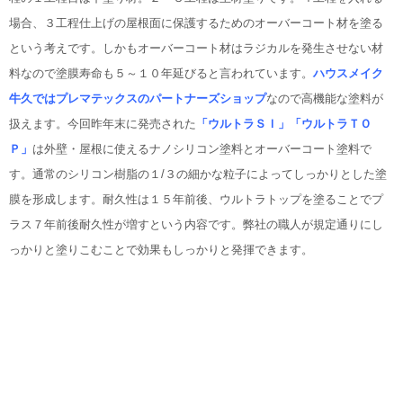
場合、３工程仕上げの屋根面に保護するためのオーバーコート材を塗る
という考えです。しかもオーバーコート材はラジカルを発生させない材
料なので塗膜寿命も５～１０年延びると言われています。
ハウスメイク
牛久ではプレマテックスのパートナーズショップ
なので高機能な塗料が
扱えます。今回昨年末に発売された
「ウルトラＳＩ」「ウルトラＴＯ
Ｐ」
は外壁・屋根に使えるナノシリコン塗料とオーバーコート塗料で
す。通常のシリコン樹脂の１/３の細かな粒子によってしっかりとした塗
膜を形成します。耐久性は１５年前後、ウルトラトップを塗ることでプ
ラス７年前後耐久性が増すという内容です。弊社の職人が規定通りにし
っかりと塗りこむことで効果もしっかりと発揮できます。