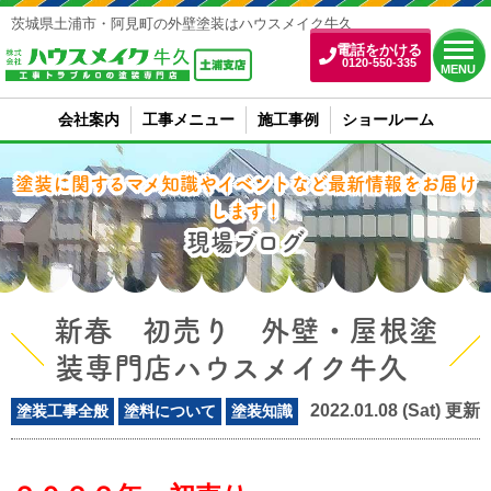
茨城県土浦市・阿見町の外壁塗装はハウスメイク牛久
電話をかける
0120-550-335
MENU
会社案内
工事メニュー
施工事例
ショールーム
塗装に関するマメ知識やイベントなど最新情報をお届け
します！
現場ブログ
新春 初売り 外壁・屋根塗
装専門店ハウスメイク牛久
2022.01.08 (Sat) 更新
塗装工事全般
塗料について
塗装知識