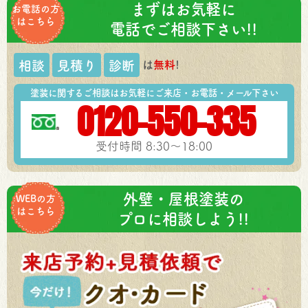
まずはお気軽に
お電話の方
はこちら
電話でご相談下さい!!
は
無料
!
相談
見積り
診断
塗装に関するご相談はお気軽にご来店・お電話・メール下さい
0120-550-335
受付時間 8:30～18:00
外壁・屋根塗装の
WEBの方
はこちら
プロに相談しよう!!