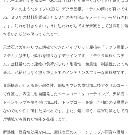
カバー工法ができる屋根であれば（既存瓦が重たくないもので例えばコ
ロニアルのようなタイプの屋根）デクラ屋根システムの商材が良いです
ね。３０年の材料品質保証と１０年の美観保証がメーカーから発行され
ます。汚れが付きやすいように思われがちですが景観としては長期に落
ち着いた状態を保ってくれます。
天然石とガルバリウム鋼板でできたハイブリッド屋根材「デクラ屋根シ
ステム」は美しい陰影を織りなすデザインです。「デクラ屋根システ
ム」は軽量なので建物の負荷が少なく耐震性・免震性・制震性にとても
優れ、色褪せもなく塗り替え不要のメンテナンスフリーな屋根材です。
８層構造が叶える高い耐久性。鋼板をプレス成型加工後アクリルコート
で保護し、表面に独自開発したベースコートをコーティング、天然石ス
トーンチップを焼き付け加工後、トップコートを施した独自の８層構造
なので耐久性に優れた屋根材です。また、錆に強く、塩害対策として沿
岸地域でも優れた性能を発揮します。
断熱性・遮音性効果が向上。屋根表面のストーンチップが雨音を吸引・