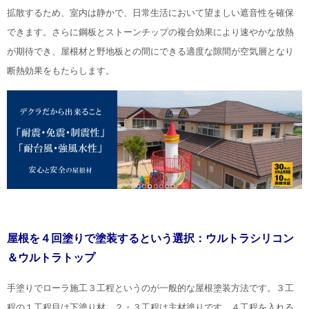
拡散するため、室内は静かで、日常生活において望ましい遮音性を確保
できます。さらに鋼板とストーンチップの複合効果により速やかな放熱
が期待でき、屋根材と野地板との間にできる適度な隙間が空気層となり
断熱効果をもたらします。
屋根を４回塗りで塗装するという選択：ウルトラシリコン
＆ウルトラトップ
手塗りでローラ施工３工程というのが一般的な屋根塗装方法です。３工
程の１工程目は下塗り材。２・３工程は主材塗りです。４工程を入れる