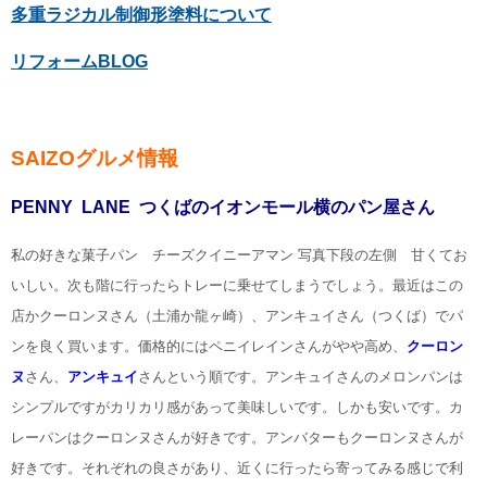
多重ラジカル制御形塗料について
リフォームBLOG
SAIZOグルメ情報
PENNY LANE つくばのイオンモール横のパン屋さん
私の好きな菓子パン チーズクイニーアマン 写真下段の左側 甘くてお
いしい。次も階に行ったらトレーに乗せてしまうでしょう。最近はこの
店かクーロンヌさん（土浦か龍ヶ崎）、アンキュイさん（つくば）でパ
ンを良く買います。価格的にはペニイレインさんがやや高め、
クーロン
ヌ
さん、
アンキュイ
さんという順です。アンキュイさんのメロンパンは
シンプルですがカリカリ感があって美味しいです。しかも安いです。カ
レーパンはクーロンヌさんが好きです。アンバターもクーロンヌさんが
好きです。それぞれの良さがあり、近くに行ったら寄ってみる感じで利