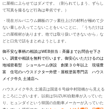
に屋根に上らせてはダメです。（割られてしまう、ずらし
て写真を撮るなど行為は卑劣です。）
・現在ガルバニウム鋼板のフッ素仕上げの材料が極めて少
ない量しか入ってこないことをいいことに、「うちだけは
この屋根材があります。他では取り扱いできないから」な
どと口先で話をまとめようとします。
御不安な事柄の相談はWEB担当：斉藤までお問合せ下さ
い。調査や相談を無料で行います。御安心いただけるのは
地域密着型 ショールーム併設 創業３０年以上 現場豊
富 住宅のハウスドクター外壁・屋根塗装専門店 ハウス
メイク牛久 土浦店へ
ハウスメイク牛久 土浦店は国道６号線中村陸橋から見える
ところにございます。以前はSUZUKI自動車が入っていた
り、ヒュンダイという韓国の自動車メーカーが入っていた