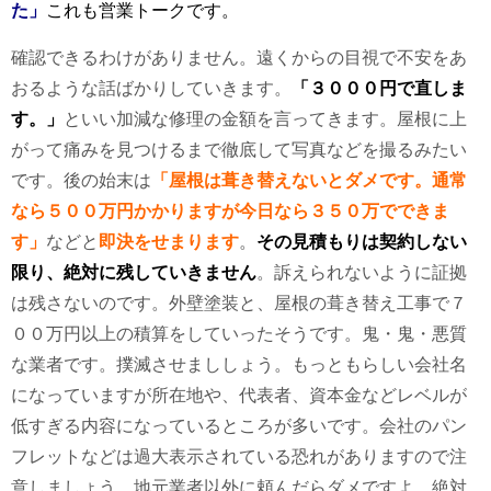
た」
これも営業トークです。
確認できるわけがありません。遠くからの目視で不安をあ
おるような話ばかりしていきます。
「３０００円で直しま
す。」
といい加減な修理の金額を言ってきます。屋根に上
がって痛みを見つけるまで徹底して写真などを撮るみたい
です。後の始末は
「屋根は葺き替えないとダメです。通常
なら５００万円かかりますが今日なら３５０万でできま
す」
などと
即決をせまります
。
その見積もりは契約しない
限り、絶対に残していきません
。訴えられないように証拠
は残さないのです。外壁塗装と、屋根の葺き替え工事で７
００万円以上の積算をしていったそうです。鬼・鬼・悪質
な業者です。撲滅させまししょう。もっともらしい会社名
になっていますが所在地や、代表者、資本金などレベルが
低すぎる内容になっているところが多いです。会社のパン
フレットなどは過大表示されている恐れがありますので注
意しましょう。地元業者以外に頼んだらダメですよ。絶対