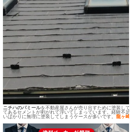
ニチハのパミール
を不動産屋さんが売り出すために塗装して
てあるセメントが剥がれて浮いてしまっています。経験不足
いばかりに無理に塗装してしまうケースが多いです。
龍ヶ崎