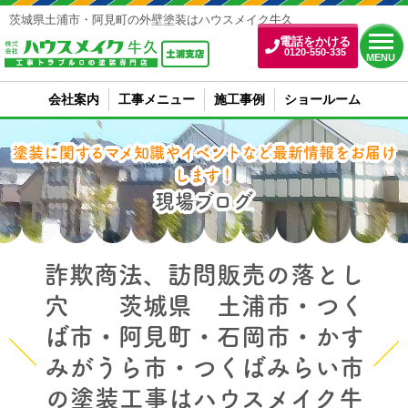
茨城県土浦市・阿見町の外壁塗装はハウスメイク牛久
電話をかける
0120-550-335
MENU
会社案内
工事メニュー
施工事例
ショールーム
塗装に関するマメ知識やイベントなど最新情報をお届け
します！
現場ブログ
詐欺商法、訪問販売の落とし
穴 茨城県 土浦市・つく
ば市・阿見町・石岡市・かす
みがうら市・つくばみらい市
の塗装工事はハウスメイク牛