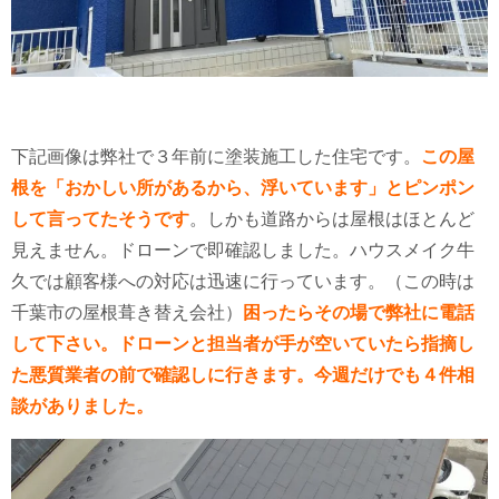
下記画像は弊社で３年前に塗装施工した住宅です。
この屋
根を「おかしい所があるから、浮いています」とピンポン
して言ってたそうです
。しかも道路からは屋根はほとんど
見えません。ドローンで即確認しました。ハウスメイク牛
久では顧客様への対応は迅速に行っています。（この時は
千葉市の屋根葺き替え会社）
困ったらその場で弊社に電話
して下さい。ドローンと担当者が手が空いていたら指摘し
た悪質業者の前で確認しに行きます。今週だけでも４件相
談がありました。