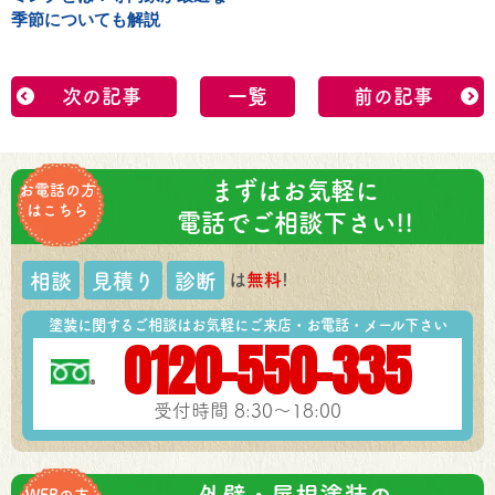
季節についても解説
次の記事
一覧
前の記事
まずはお気軽に
お電話の方
はこちら
電話でご相談下さい!!
は
無料
!
相談
見積り
診断
塗装に関するご相談はお気軽にご来店・お電話・メール下さい
0120-550-335
受付時間 8:30～18:00
WEBの方