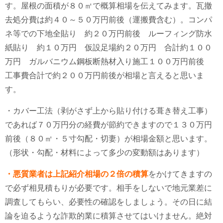
す。屋根の面積が８０㎡で概算相場を伝えてみます。瓦撤
去処分費は約４０～５０万円前後（運搬費含む）。コンパ
ネ等での下地全貼り 約２０万円前後 ルーフィング防水
紙貼り 約１０万円 仮設足場約２０万円 合計約１００
万円 ガルバニウム鋼板断熱材入り施工１００万円前後
工事費合計で約２００万円前後が相場と言えると思いま
す。
・カバー工法（剥がさず上から貼り付ける葺き替え工事）
であれば７０万円分の経費が節約できますので１３０万円
前後（８０㎡・５寸勾配・切妻）が相場金額と思います。
（形状・勾配・材料によって多少の変動額はあります）
・悪質業者は上記紹介相場の２倍の積算
をかけてきますの
で必ず相見積もりが必要です。相手をしないで地元業差に
調査してもらい、必要性の確認をしましょう。その日に結
論を迫るような詐欺的業に積算させてはいけません。絶対