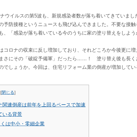
コロナウイルスの第5波も、新規感染者数が落ち着いてきていま
の予防接種というニュースも飛び込んできました。
不要な接触
も、「感染が落ち着いている今のうちに家の塗り替えをしよう
はコロナの収束に反し増加しており、それどころか今後更に増
がまさにその「破綻予備軍」だったら……！
塗り替え後も長く
のでしょうか。
今回は、住宅リフォーム業の倒産が増加してい
[
閉じる
]
ナ関連倒産は前年を上回るペースで加速
ている背景
多くは中小・零細企業