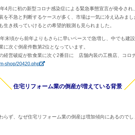
20年4月に初の新型コロナ感染症による緊急事態宣言が発令さ
装を不急と判断するケースが多く、市場は一気に冷え込みまし
も生き残っていけるとの希望的観測も見られました。
年の年末頃から前年よりもさらに早いペースで急増し、中でも建
業に次ぐ倒産件数第2位となっています。
の経営破綻が飲食業に次ぐ2番目に 店舗内装の工務店、コロナ
orm-shop/20420.php
住宅リフォーム業の倒産が増えている背景
わらず、なぜ住宅リフォーム業の倒産は増加傾向にあるのでし
。