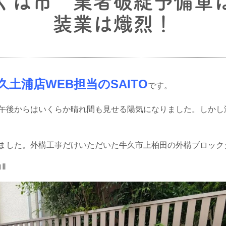
くば市 業者破綻予備軍
装業は熾烈！
土浦店WEB担当のSAITO
です。
午後からはいくらか晴れ間も見せる陽気になりました。しかし
ました。外構工事だけいただいた牛久市上柏田の外構ブロック
ロⅡ