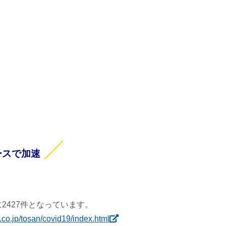
ースで加速
2427件となっています。
.co.jp/tosan/covid19/index.html