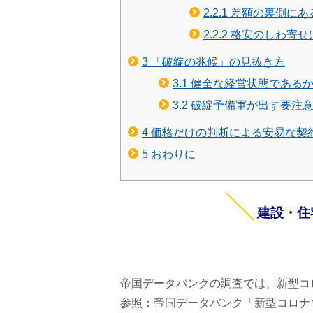
2.2.1
差額の裏側にあ
2.2.2
格安のしわ寄せ
3
「破綻の兆候」の見抜き方
3.1
健全な経営状態である
3.2
破綻予備軍が出す要注意
4
価格だけの判断による安易な契
5
おわりに
建設・住
帝国データバンクの調査では、新型コロ
参照：帝国データバンク「新型コロナウ