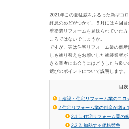
2021年この夏猛威をふるった新型
終息のめどがつかず、５月には４回目
壁塗装リフォームを見送られていた方
ころではないでしょうか。
ですが、実は住宅リフォーム業の倒産
しも塗り替えをお願いした塗装業者
きる業者に出会うにはどうしたら良い
選びのポイントについて説明します。
目次
1
建設・住宅リフォーム業のコロ
2
住宅リフォーム業の倒産が増え
2.1
1. 住宅リフォーム業の
2.2
2. 加熱する価格競争