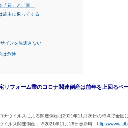
る「質」と「量」
は施主に返ってくる
か
サインを見逃さない
約は危険
宅リフォーム業のコロナ関連倒産は前年を上回るペ
ナウイルスによる関連倒産は2021年11月26日の時点で全国に
イルス関連倒産」※2021年11月26日更新時
https://www.tdb