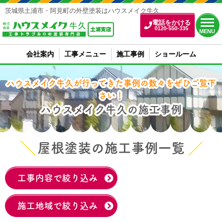
茨城県土浦市・阿見町の外壁塗装はハウスメイク牛久
電話をかける
0120-550-335
MENU
会社案内
工事メニュー
施工事例
ショールーム
ハウスメイク牛久が行ってきた事例の数々をぜひご覧下
さい！
ハウスメイク牛久の施工事例
屋根塗装の施工事例一覧
工事内容で絞り込み
施工地域で絞り込み