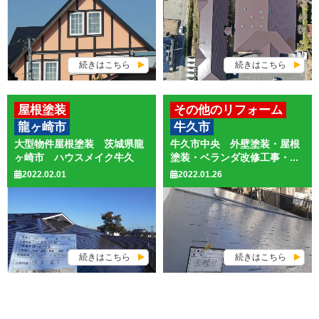
続きはこちら
続きはこちら
屋根塗装
その他のリフォーム
龍ヶ崎市
牛久市
その他工事
外壁塗装
大型物件屋根塗装 茨城県龍
牛久市中央 外壁塗装・屋根
屋根塗装
ヶ崎市 ハウスメイク牛久
塗装・ベランダ改修工事・...
2022.02.01
2022.01.26
続きはこちら
続きはこちら