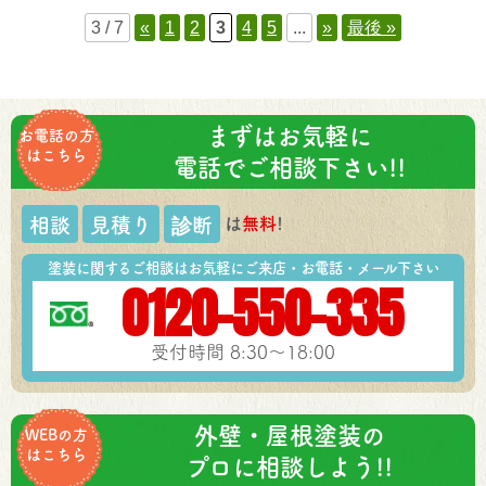
3 / 7
«
1
2
3
4
5
...
»
最後 »
まずはお気軽に
お電話の方
はこちら
電話でご相談下さい!!
は
無料
!
相談
見積り
診断
塗装に関するご相談はお気軽にご来店・お電話・メール下さい
0120-550-335
受付時間 8:30～18:00
外壁・屋根塗装の
WEBの方
はこちら
プロに相談しよう!!