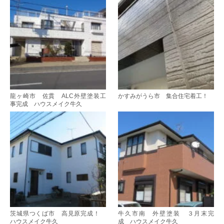
龍ヶ崎市 佐貫 ALC外壁塗装工
かすみがうら市 集合住宅着工！
事完成 ハウスメイク牛久
茨城県つくば市 高見原完成！
牛久市南 外壁塗装 ３月末完
ハウスメイク牛久
成 ハウスメイク牛久