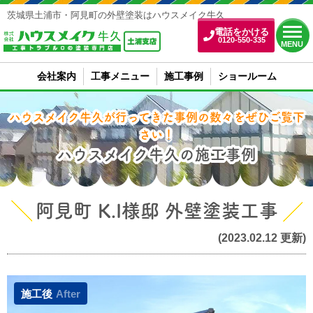
茨城県土浦市・阿見町の外壁塗装はハウスメイク牛久
電話をかける
0120-550-335
MENU
会社案内
工事メニュー
施工事例
ショールーム
ハウスメイク牛久が行ってきた事例の数々をぜひご覧下
さい！
ハウスメイク牛久の施工事例
阿見町 K.I様邸 外壁塗装工事
(2023.02.12 更新)
施工後
After