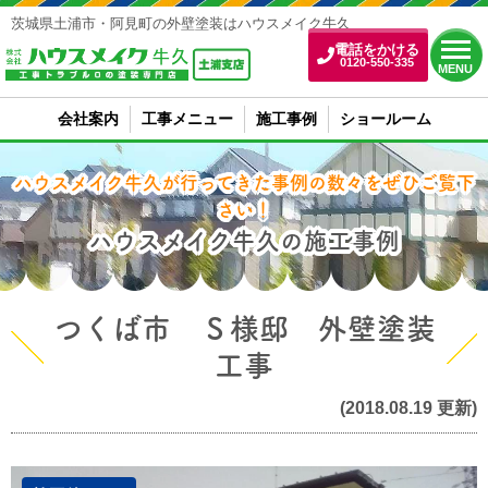
茨城県土浦市・阿見町の外壁塗装はハウスメイク牛久
電話をかける
0120-550-335
MENU
会社案内
工事メニュー
施工事例
ショールーム
ハウスメイク牛久が行ってきた事例の数々をぜひご覧下
さい！
ハウスメイク牛久の施工事例
つくば市 Ｓ様邸 外壁塗装
工事
(2018.08.19 更新)