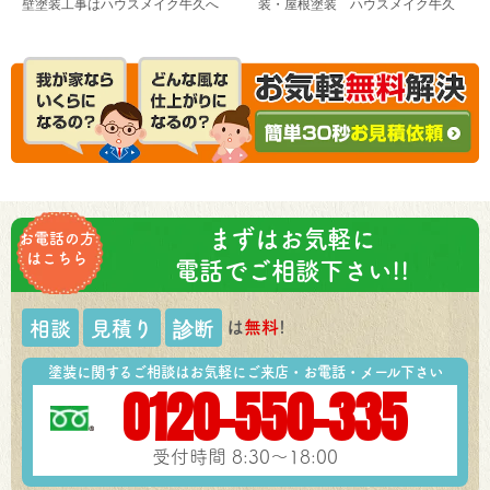
壁塗装工事はハウスメイク牛久へ
装・屋根塗装 ハウスメイク牛久
まずはお気軽に
お電話の方
はこちら
電話でご相談下さい!!
は
無料
!
相談
見積り
診断
塗装に関するご相談はお気軽にご来店・お電話・メール下さい
0120-550-335
受付時間 8:30～18:00