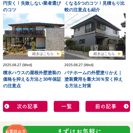
円安く！失敗しない業者選び
くなる5つのコツ！見積もり比
のコツ
較の注意点も紹介
続きはこちら
続きはこちら
2025.08.27 (Wed)
2025.08.27 (Wed)
積水ハウスの屋根外壁塗装の
パナホームの外壁塗りかえ｜
価格を抑える方法と30年保証
塗装費用を最大30％安く抑え
の注意点
る方法と対策
次の記事
一覧
前の記事
まずはお気軽に
お電話の方