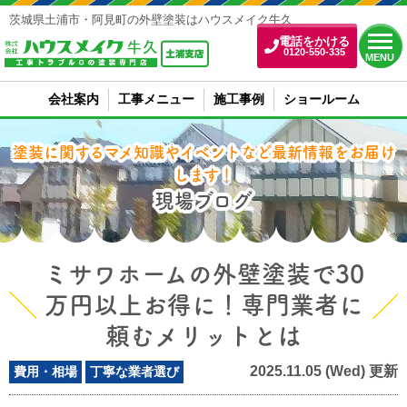
茨城県土浦市・阿見町の外壁塗装はハウスメイク牛久
電話をかける
0120-550-335
MENU
会社案内
工事メニュー
施工事例
ショールーム
塗装に関するマメ知識やイベントなど最新情報をお届け
します！
現場ブログ
ミサワホームの外壁塗装で30
万円以上お得に！専門業者に
頼むメリットとは
2025.11.05 (Wed) 更新
費用・相場
丁寧な業者選び