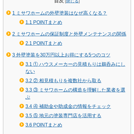
目次
[
閉じる
]
1
ミサワホームの外壁塗装はなぜ高くなる？
1.1
POINTまとめ
2
ミサワホームの保証制度と外壁メンテナンスの関係
2.1
POINTまとめ
3
外壁塗装を30万円以上お得にする5つのコツ
3.1
① ハウスメーカーの見積もりは鵜呑みにし
ない
3.2
② 相見積もりを複数社から取る
3.3
③ ミサワホームの構造を理解した業者を選
ぶ
3.4
④ 補助金や助成金の情報をチェック
3.5
⑤ 地元の塗装専門店を活用する
3.6
POINTまとめ