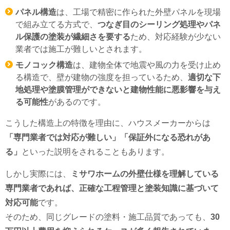
パネル構造
は、工場で精密に作られた外壁パネルを現場
で組み立てる方式で、
つなぎ目のシーリング処理やパネ
ル保護の塗装が繊細さを要する
ため、対応経験が少ない
業者では施工が難しいとされます。
モノコック構造
は、建物全体で地震や風の力を受け止め
る構造で、壁が建物の強度を担っているため、
適切な下
地処理や塗膜管理ができないと建物性能に悪影響を与え
る可能性
があるのです。
こうした構造上の特徴を理由に、ハウスメーカーからは
「専門業者では対応が難しい」「保証外になる恐れがあ
る」
といった説明をされることもあります。
しかし実際には、
ミサワホームの外壁仕様を理解している
専門業者であれば、正確な工程管理と塗装知識に基づいて
対応可能
です。
そのため、同じグレードの塗料・施工品質であっても、
30