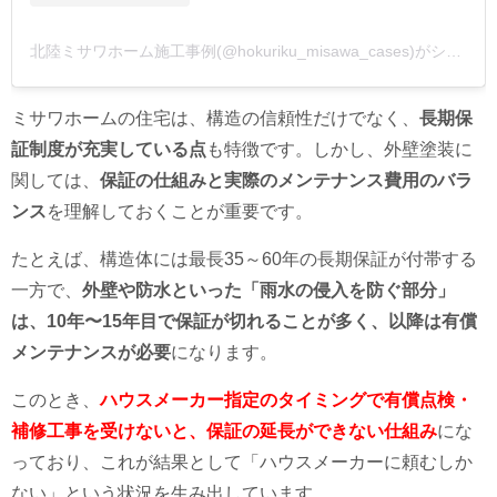
北陸ミサワホーム施工事例(@hokuriku_misawa_cases)がシェアした投稿
ミサワホームの住宅は、構造の信頼性だけでなく、
長期保
証制度が充実している点
も特徴です。しかし、外壁塗装に
関しては、
保証の仕組みと実際のメンテナンス費用のバラ
ンス
を理解しておくことが重要です。
たとえば、構造体には最長35～60年の長期保証が付帯する
一方で、
外壁や防水といった「雨水の侵入を防ぐ部分」
は、10年〜15年目で保証が切れることが多く、以降は有償
メンテナンスが必要
になります。
このとき、
ハウスメーカー指定のタイミングで有償点検・
補修工事を受けないと、保証の延長ができない仕組み
にな
っており、これが結果として「ハウスメーカーに頼むしか
ない」という状況を生み出しています。