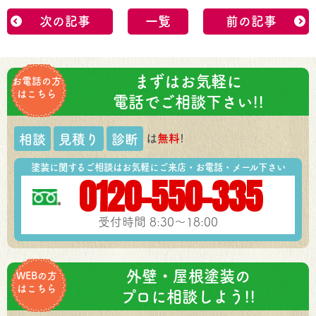
次の記事
一覧
前の記事
まずはお気軽に
お電話の方
はこちら
電話でご相談下さい!!
は
無料
!
相談
見積り
診断
塗装に関するご相談はお気軽にご来店・お電話・メール下さい
0120-550-335
受付時間 8:30～18:00
外壁・屋根塗装の
WEBの方
はこちら
プロに相談しよう!!