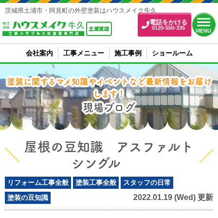
茨城県土浦市・阿見町の外壁塗装はハウスメイク牛久
電話をかける
0120-550-335
MENU
会社案内
工事メニュー
施工事例
ショールーム
塗装に関するマメ知識やイベントなど最新情報をお届け
します！
現場ブログ
屋根の豆知識 アスファルト
シングル
リフォーム工事全般
塗装工事全般
スタッフの日常
2022.01.19 (Wed) 更新
塗装の豆知識