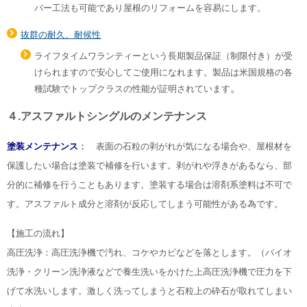
バー工法も可能であり屋根のリフォームを容易にします。
抜群の耐久、耐候性
ライフタイムワランティーという長期製品保証（制限付き）が受
けられますので安心してご使用になれます。製品は米国規格の各
。
種試験でトップクラスの性能が証明されています
４.アスファルトシングルのメンテナンス
塗装メンテナンス
：
表面の石粒の剥がれが気になる場合や、屋根材を
保護したい場合は塗装で補修を行います。剥がれや浮きがあるなら、部
分的に補修を行うこともあります。塗装する場合は溶剤系塗料は不可で
す。アスファルト成分と溶剤が反応してしまう可能性がある為です。
【施工の流れ】
高圧洗浄：高圧洗浄機で汚れ、コケやカビなどを落とします。（バイオ
洗浄・クリーン洗浄液などで養生洗いをかけた上高圧洗浄機で圧力を下
げて水洗いします。激しく洗ってしまうと石粒上の砕石が取れてしまい