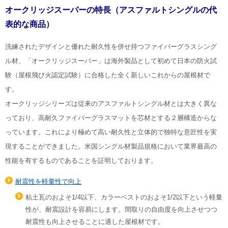
オークリッジスーパーの特長（アスファルトシングルの代
表的な商品）
洗練されたデザインと優れた耐久性を併せ持つファイバーグラスシング
ル材、「オークリッジスーパー」は海外製品として初めて日本の防火試
験（屋根飛び火認定試験）に合格した全く新しいこれからの屋根材で
す。
オークリッジシリーズは従来のアスファルトシングル材とは大きく異な
っており、高耐久ファイバーグラスマットを芯材とする２層構造からな
っています。これにより極めて高い耐久性と立体的で独特な意匠性を実
現することができました。米国シングル材製品規格において業界最高の
性能を有するものであることを証明しております。
耐震性を軽量性で向上
粘土瓦のおよそ1/4以下、カラーベストのおよそ1/2以下という軽量
性が、耐震設計を容易にします。間取りの自由度を向上させつつ
耐震性も向上させることに適した屋根材です。