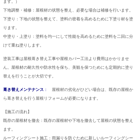
ます。）
下地調整・補修：屋根材の状態を整え、必要な場合は補修を行います。
下塗り：下地の状態を整えて、塗料の密着を高めるために下塗り材を塗
ります。
中塗り・上塗り：塗料を均一にして性能を高めるために塗料を二回に分
けて重ね塗りします。
塗装工事は屋根葺き替え工事や屋根カバー工法より費用はかかりませ
ん。屋根材の耐久性や防水性を保ち、美観を保つためにも定期的に塗り
替えを行うことが大切です。
葺き替えメンテナンス
：
屋根材の劣化がひどい場合は、既存の屋根か
ら葺き替えを行う屋根リフォームが必要になります。
【施工の流れ】
既存の屋根材を撤去：既存の屋根材や下地を撤去して屋根の状態を整え
ます。
ルーフィングシート施工：雨漏りを防ぐために新しいルーフィングシー