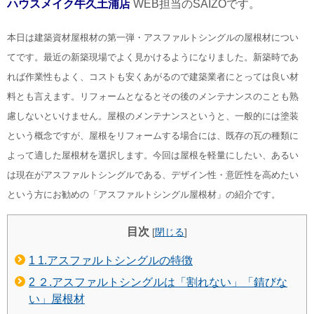
ハウスメイク牛久土浦店
WEB担当のSAIZOです。
本日は建築資材屋根材の第一弾・アスファルトシングルの屋根材につい
てです。最近の新築現場でよく見かけるようになりました。新築時であ
れば作業性もよく、コストも安くあがるので建築業者にとっては良い材
料とも言えます。
リフォームとなるとその後のメンテナンスのことも熟
慮しないといけません。屋根のメンテナンスというと、一般的には塗装
という概念ですが、屋根をリフォームする場合には、既存の瓦の種類に
よって適した屋根材を選択します。
今回は屋根を軽量にしたい、あるい
は現在がアスファルトシングルである、デザイン性・意匠性を高めたい
という方にお勧めの「アスファルトシングル屋根材」の紹介です。
目次
[
閉じる
]
1
1.アスファルトシングルの特徴
2
２.アスファルトシングルは「割れない」「錆びな
い」屋根材