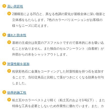
高い意匠性
2層構造による凹凸と、異なる色調の変化が屋根全体に深い陰影と
立体感をもたらします。7色のカラーバリエーションがお客様の
様々なニーズに応えます。
優れた防水性
基材の主成分は良質のアスファルトですので基本的に水を吸い込
むことがありません。また独自のセルフシーラント（自着材）が
外部からの水をシャットアウトします。
対藻性能を追加
粒状彩色石に金属をコーティングした対藻性能を持つ石を追加す
ることで、当社従来品と比較して藻がつきにくくなる効果を付与
しました。
効率的施工性
粘土瓦やカラーベストより軽く（粘土瓦のおよそ1/4以下）、また
特殊な工具を必要としないため作業性に優れています。また、カ