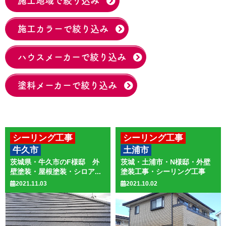
施工地域で絞り込み
施工カラーで絞り込み
ハウスメーカーで絞り込み
塗料メーカーで絞り込み
シーリング工事
シーリング工事
牛久市
土浦市
その他のリフォーム
外壁塗装
木部塗装
茨城県・牛久市のF様邸 外
茨城・土浦市・N様邸・外壁
外壁塗装
屋根塗装
壁塗装・屋根塗装・シロア...
塗装工事・シーリング工事
2021.11.03
2021.10.02