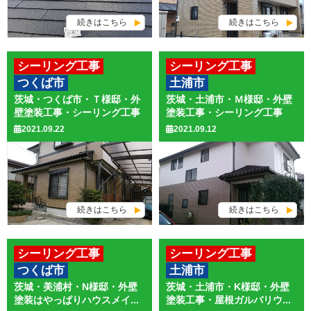
続きはこちら
続きはこちら
シーリング工事
シーリング工事
つくば市
土浦市
外壁塗装
木部塗装
外壁塗装
茨城・つくば市・Ｔ様邸・外
茨城・土浦市・Ｍ様邸・外壁
壁塗装工事・シーリング工事
塗装工事・シーリング工事
2021.09.22
2021.09.12
続きはこちら
続きはこちら
シーリング工事
シーリング工事
つくば市
土浦市
外壁・屋根塗装
外壁塗装
茨城・美浦村・N様邸・外壁
茨城・土浦市・K様邸・外壁
防水工事
屋根カバー工法
塗装はやっぱりハウスメイ...
塗装工事・屋根ガルバリウ...
屋根工事