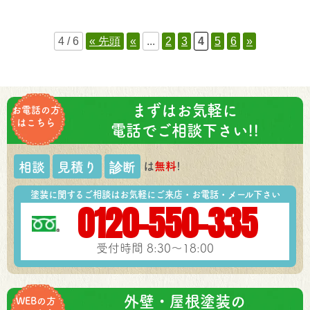
4 / 6
« 先頭
«
...
2
3
4
5
6
»
まずはお気軽に
お電話の方
はこちら
電話でご相談下さい!!
は
無料
!
相談
見積り
診断
塗装に関するご相談はお気軽にご来店・お電話・メール下さい
0120-550-335
受付時間 8:30～18:00
外壁・屋根塗装の
WEBの方