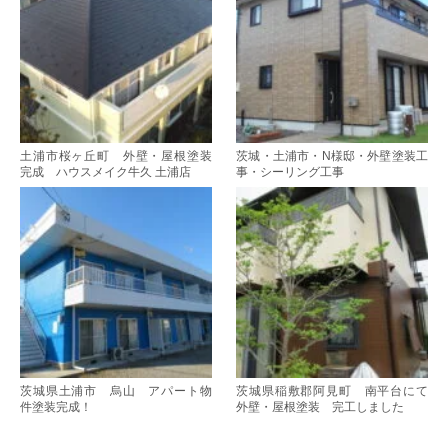
土浦市桜ヶ丘町 外壁・屋根塗装
茨城・土浦市・N様邸・外壁塗装工
完成 ハウスメイク牛久 土浦店
事・シーリング工事
茨城県土浦市 烏山 アパート物
茨城県稲敷郡阿見町 南平台にて
件塗装完成！
外壁・屋根塗装 完工しました