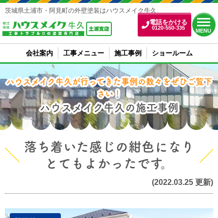
茨城県土浦市・阿見町の外壁塗装はハウスメイク牛久
電話をかける
0120-550-335
MENU
会社案内
工事メニュー
施工事例
ショールーム
ハウスメイク牛久が行ってきた事例の数々をぜひご覧下
さい！
ハウスメイク牛久の施工事例
落ち着いた感じの紺色になり
とてもよかったです。
(2022.03.25 更新)