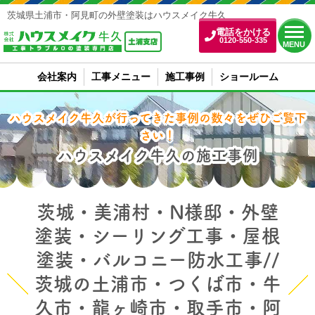
茨城県土浦市・阿見町の外壁塗装はハウスメイク牛久
電話をかける
0120-550-335
MENU
会社案内
工事メニュー
施工事例
ショールーム
ハウスメイク牛久が行ってきた事例の数々をぜひご覧下
さい！
ハウスメイク牛久の施工事例
茨城・美浦村・N様邸・外壁
塗装・シーリング工事・屋根
塗装・バルコニー防水工事//
茨城の土浦市・つくば市・牛
久市・龍ヶ崎市・取手市・阿