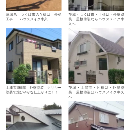
茨城県 つくば市のＹ様邸 外構
茨城・つくば市・Ｉ様邸・外壁塗
工事 ハウスメイク牛久
装・屋根塗装ならハウスメイク牛
久へ
土浦市S様邸 外壁塗装 クリヤー
茨城・土浦市・Ｎ様邸・外壁塗
塗装で煌びやかな仕上がりに！！
装・屋根塗装はハウスメイク牛久
へ