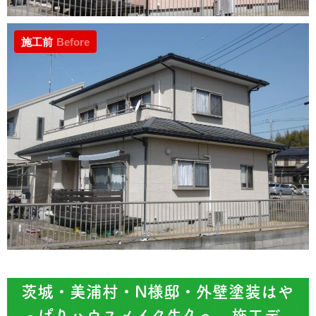
施工前
Before
茨城・美浦村・N様邸・外壁塗装はや
っぱりハウスメイク牛久へ 施工デ