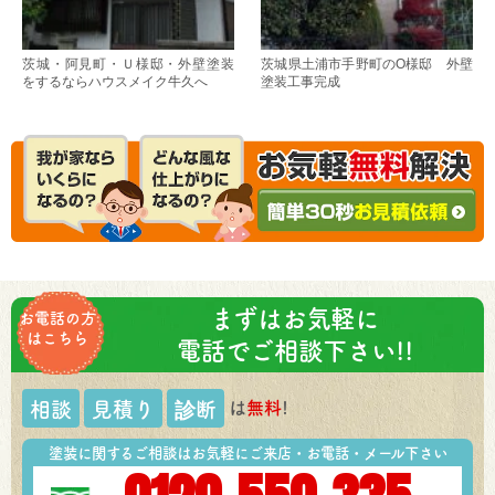
茨城・阿見町・Ｕ様邸・外壁塗装
茨城県土浦市手野町のO様邸 外壁
をするならハウスメイク牛久へ
塗装工事完成
まずはお気軽に
お電話の方
はこちら
電話でご相談下さい!!
は
無料
!
相談
見積り
診断
塗装に関するご相談はお気軽にご来店・お電話・メール下さい