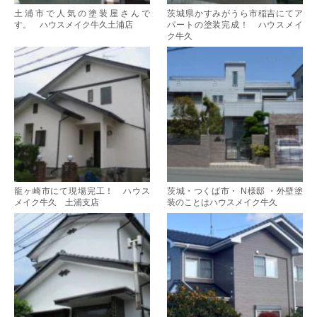
土浦市で人気の塗装屋さんで
茨城県かすみがうら市稲吉にてア
す。 ハウスメイク牛久土浦店
パートの塗装完成！ ハウスメイ
ク牛久
龍ヶ崎市にて現場完工！ ハウス
茨城・つくば市・ N様邸 ・外壁塗
メイク牛久 土浦支店
装のことはハウスメイク牛久