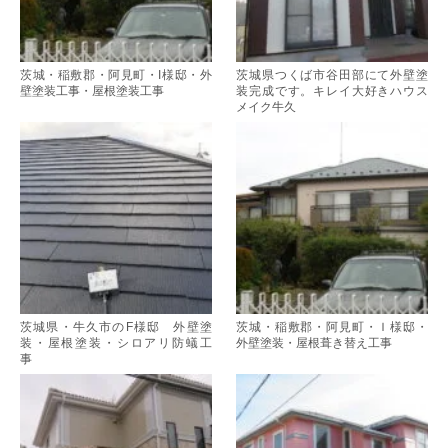
茨城・稲敷郡・阿見町・I様邸・外
茨城県つくば市谷田部にて外壁塗
壁塗装工事・屋根塗装工事
装完成です。キレイ大好きハウス
メイク牛久
茨城県・牛久市のF様邸 外壁塗
茨城・稲敷郡・阿見町・Ｉ様邸・
装・屋根塗装・シロアリ防蟻工
外壁塗装・屋根葺き替え工事
事