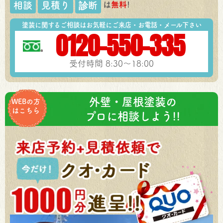
は
無料
!
相談
見積り
診断
塗装に関するご相談はお気軽にご来店・お電話・メール下さい
0120-550-335
受付時間 8:30～18:00
外壁・屋根塗装の
WEBの方
はこちら
プロに相談しよう!!