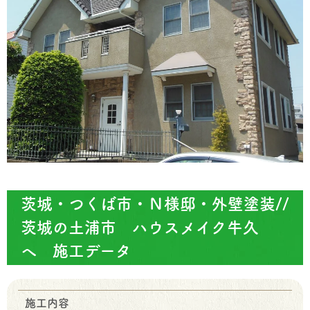
茨城・つくば市・Ｎ様邸・外壁塗装//
茨城の土浦市 ハウスメイク牛久
へ 施工データ
施工内容