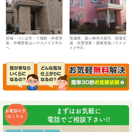
茨城・つくば市・Ｙ様邸・外壁塗
茨城県 龍ヶ崎市川原代 現場完
装・外構塗装はハウスメイク牛久
成 外壁塗装・屋根塗装ハウスメ
へ
イク牛久
まずはお気軽に
お電話の方
はこちら
電話でご相談下さい!!