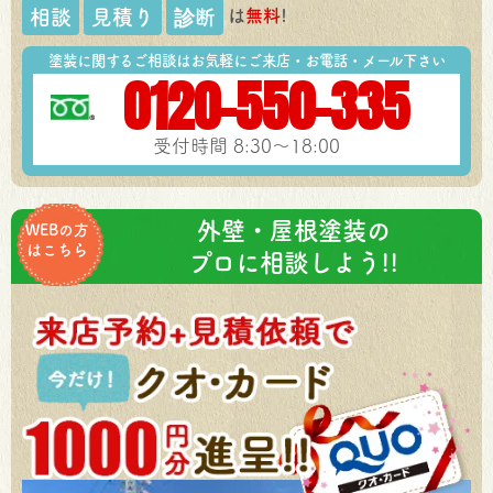
は
無料
!
相談
見積り
診断
塗装に関するご相談はお気軽にご来店・お電話・メール下さい
0120-550-335
受付時間 8:30～18:00
外壁・屋根塗装の
WEBの方
はこちら
プロに相談しよう!!