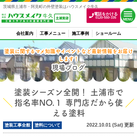
茨城県土浦市・阿見町の外壁塗装はハウスメイク牛久
電話をかける
0120-550-335
MENU
会社案内
工事メニュー
施工事例
ショールーム
塗装に関するマメ知識やイベントなど最新情報をお届け
します！
現場ブログ
塗装シーズン全開！ 土浦市で
指名率NO.１ 専門店だから使
える塗料
2022.10.01 (Sat) 更新
塗装工事全般
塗料について