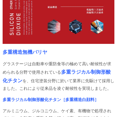
多重構造無機バリヤ
グラステージは自動車や重防食等の極めて高い耐候性が求
多重ラジカル制御形酸
められる分野で使用されている
化チタン
を、住宅塗装分野に於いて業界に先駆けて採用し
ました。これにより従来品を凌ぐ耐候性を実現しました。
多重ラジカル制御形酸化チタン［多重構造白顔料］
アルミニウム、ジルコニウム、ケイ素、有機物で処理され