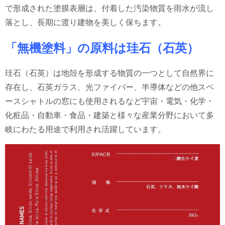
で形成された塗膜表層は、付着した汚染物質を雨水が流し
落とし、長期に渡り建物を美しく保ちます。
「無機塗料」の原料は珪石（石英）
珪石（石英）は地殻を形成する物質の一つとして自然界に
存在し、
石英ガラス、光ファイバー、半導体などの他
スペ
ースシャトルの窓にも使用されるなど
宇宙・電気・化学・
化粧品・自動車・食品・建築と様々な産業分野において
多
岐にわたる用途で利用され活躍しています。