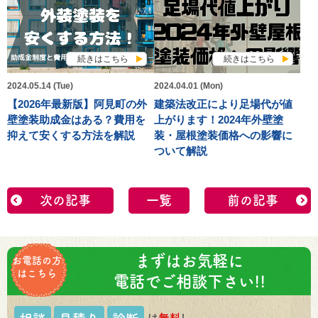
続きはこちら
続きはこちら
2024.05.14 (Tue)
2024.04.01 (Mon)
【2026年最新版】阿見町の外
建築法改正により足場代が値
壁塗装助成金はある？費用を
上がります！2024年外壁塗
抑えて安くする方法を解説
装・屋根塗装価格への影響に
ついて解説
次の記事
一覧
前の記事
まずはお気軽に
お電話の方
はこちら
電話でご相談下さい!!
は
無料
!