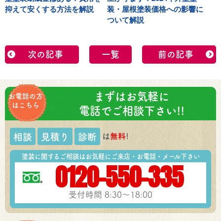
抑えて安くする方法を解説
装・屋根塗装価格への影響に
ついて解説
次の記事
一覧
前の記事
まずはお気軽に
お電話の方
はこちら
電話でご相談下さい!!
は
無料
!
相談
見積り
診断
塗装に関するご相談はお気軽にご来店・お電話・メール下さい
0120-550-335
受付時間 8:30～18:00