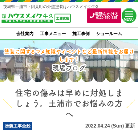
茨城県土浦市・阿見町の外壁塗装はハウスメイク牛久
電話をかける
0120-550-335
MENU
会社案内
工事メニュー
施工事例
ショールーム
塗装に関するマメ知識やイベントなど最新情報をお届け
します！
現場ブログ
住宅の傷みは早めに対処しま
しょう。土浦市でお悩みの方
へ
2022.04.24 (Sun) 更新
塗装工事全般