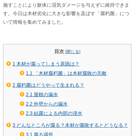
施すことにより躯体に湿気ダメージを与えずに維持できま
す。今日は木材劣化に大きな影響を及ぼす「腐朽菌」につ
いて情報を集めてみました。
目次
[
閉じる
]
1
木材が腐ってしまう原因は？
1.1
「木材腐朽菌」は木材腐敗の天敵
2
腐朽菌はどうやって生まれる？
2.1
屋根の漏水
2.2
外壁からの漏水
2.3
結露による内部の浸水
3
どんなところが腐る？木材が腐敗するとどうなる？
3.1
腐る場所