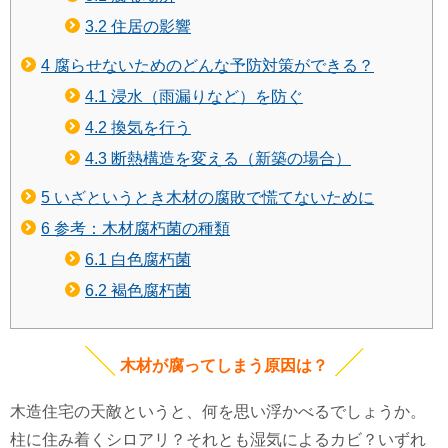
3.2
住居の影響
4
腐らせないためのどんな予防対策ができる？
4.1
浸水（雨漏りなど）を防ぐ
4.2
換気を行う
4.3
断熱構造を変える（新築の場合）
5
いざというとき木材の腐敗で慌てないために
6
参考：木材腐朽菌の種類
6.1
白色腐朽菌
6.2
褐色腐朽菌
木材が腐ってしまう原因は？
木造住宅の天敵というと、何を思い浮かべるでしょうか。
柱に住み着くシロアリ？それとも湿気によるカビ？いずれ