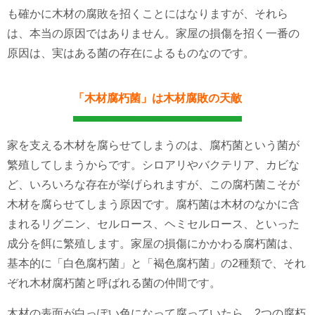
も確かに木材の腐敗を招くことにはなりますが、それら
は、本当の原因ではありません。家屋の損傷を招く一番の
原因は、実はある菌の存在によるものなのです。
「木材腐朽菌」は木材腐敗の天敵
家を支える木材を腐らせてしまうのは、腐朽菌という菌が
繁殖してしまうからです。シロアリやバクテリア、カビな
ど、いろいろな存在が挙げられますが、この腐朽菌こそが
木材を腐らせてしまう原因です。
腐朽菌は木材のなかに含
まれるリグニン、セルロース、ヘミセルロース、といった
成分を餌に繁殖します。家屋の損傷にかかわる腐朽菌は、
基本的に「白色腐朽菌」と「褐色腐朽菌」の2種類で、それ
ぞれ木材腐朽菌と呼ばれる菌の仲間です。
木材の表面が白っぽい色になって腐っていたら、2つの腐朽